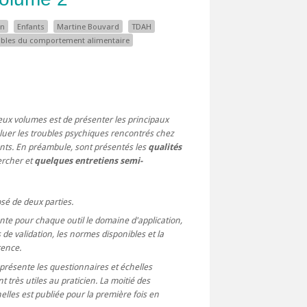
on
Enfants
Martine Bouvard
TDAH
bles du comportement alimentaire
 deux volumes est de présenter les principaux
luer les troubles psychiques rencontrés chez
ents. En préambule, sont présentés les
qualités
rcher et
quelques entretiens semi-
é de deux parties.
te pour chaque outil le domaine d'application,
s de validation, les normes disponibles et la
rence.
présente les questionnaires et échelles
t très utiles au praticien. La moitié des
elles est publiée pour la première fois en