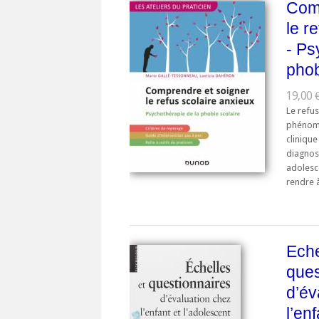
Comp
le r
- Ps
phob
19,00 €
Le refus
phénomè
cliniqu
diagnos
adolesc
rendre à 
Eche
ques
d’év
l’en