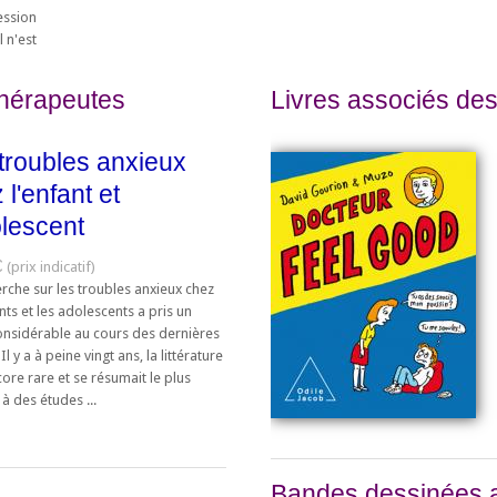
ession
l n'est
thérapeutes
Livres associés des
troubles anxieux
 l'enfant et
olescent
€
rche sur les troubles anxieux chez
nts et les adolescents a pris un
onsidérable au cours des dernières
Il y a à peine vingt ans, la littérature
core rare et se résumait le plus
à des études ...
Bandes dessinées 