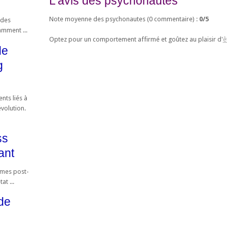
L'avis des psychonautes
Note moyenne des psychonautes (
0
commentaire) :
0
/
5
 des
amment ...
Optez pour un comportement affirmé et goûtez au plaisir d'
ê
de
g
nts liés à
évolution.
ss
ant
ômes post-
at ...
de