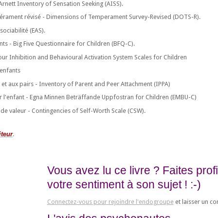
Arnett Inventory of Sensation Seeking (AISS).
érament révisé - Dimensions of Temperament Survey-Revised (DOTS-R).
sociabilité (EAS).
ts - Big Five Questionnaire for Children (BFQ-C).
ur Inhibition and Behavioural Activation System Scales for Children
enfants
 et aux pairs - Inventory of Parent and Peer Attachment (IPPA)
r l'enfant - Egna Minnen Beträffande Uppfostran for Children (EMBU-C)
de valeur - Contingencies of Self-Worth Scale (CSW).
iteur
.
Vous avez lu ce livre ? Faites pro
votre sentiment à son sujet ! :-)
Connectez-vous pour rejoindre l'endogroupe
et laisser un c