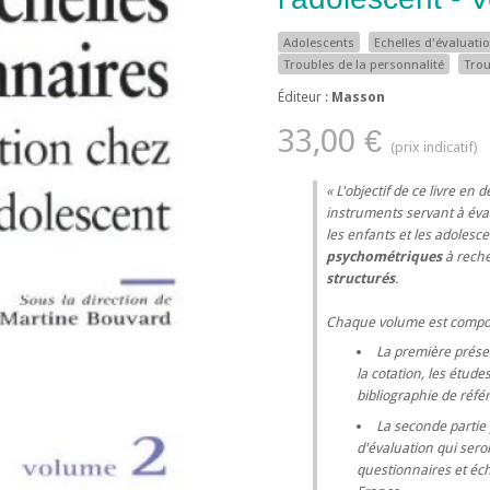
Adolescents
Echelles d'évaluati
Troubles de la personnalité
Trou
Éditeur :
Masson
33,00 €
L'objectif de ce livre en
instruments servant à éva
les enfants et les adolesc
psychométriques
à reche
structurés
.
Chaque volume est compos
La première présen
la cotation, les étude
bibliographie de réfé
La seconde partie 
d'évaluation qui seron
questionnaires et éch