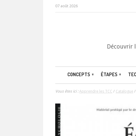
07 août 2026
Découvrir 
CONCEPTS
ÉTAPES
TE
Vous êtes ici :
Apprendre les TCC
/
Catalogue