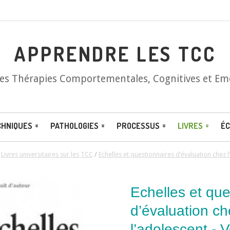
APPRENDRE LES TCC
les Thérapies Comportementales, Cognitives et Em
CHNIQUES
PATHOLOGIES
PROCESSUS
LIVRES
ÉC
/
Livres universitaires sur les TCC
/
Echelles et questionnaires d’évaluation chez l
Echelles et que
d’évaluation ch
l’adolescent - 