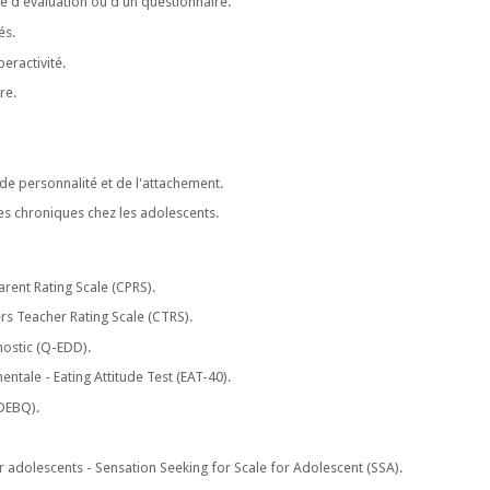
e d'évaluation ou d'un questionnaire.
és.
peractivité.
re.
e personnalité et de l'attachement.
es chroniques chez les adolescents.
rent Rating Scale (CPRS).
rs Teacher Rating Scale (CTRS).
nostic (Q-EDD).
entale - Eating Attitude Test (EAT-40).
(DEBQ).
 adolescents - Sensation Seeking for Scale for Adolescent (SSA).