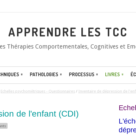
APPRENDRE LES TCC
les Thérapies Comportementales, Cognitives et Em
CHNIQUES
PATHOLOGIES
PROCESSUS
LIVRES
ÉC
/
Echelles psychométriques - Questionnaires
/
Inventaire de dépression de l'en
Echel
ion de l'enfant
(CDI)
L'éch
ants
dépre