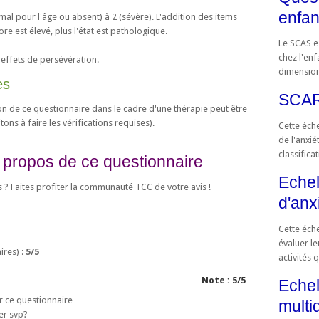
enfan
l pour l'âge ou absent) à 2 (sévère). L'addition des items
ore est élevé, plus l'état est pathologique.
Le SCAS es
chez l'enf
 effets de persévération.
dimensions
es
SCAR
tion de ce questionnaire dans le cadre d'une thérapie peut être
tons à faire les vérifications requises).
Cette éch
de l'anxié
classifica
 propos de ce questionnaire
Echel
s ? Faites profiter la communauté TCC de votre avis !
d'anx
Cette éche
évaluer le
res) :
5
/
5
activités 
Note :
5
/
5
Echel
er ce questionnaire
multi
er svp?