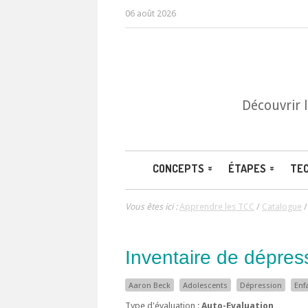
06 août 2026
Découvrir 
CONCEPTS
ÉTAPES
TE
Vous êtes ici :
Apprendre les TCC
/
Catalogue
Inventaire de dépress
Aaron Beck
Adolescents
Dépression
Enf
Type d'évaluation :
Auto-Evaluation