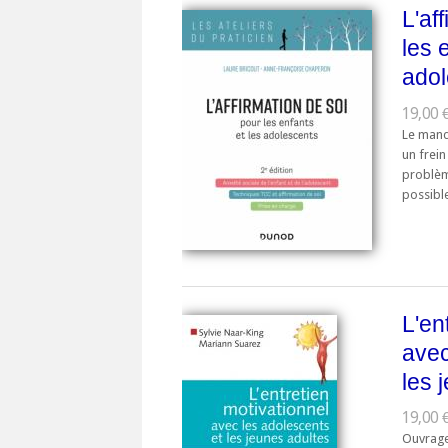
L'af
les 
adol
19,00 €
Le manq
un frei
problème
possible
L'en
avec
les 
19,00 €
Ouvrage 