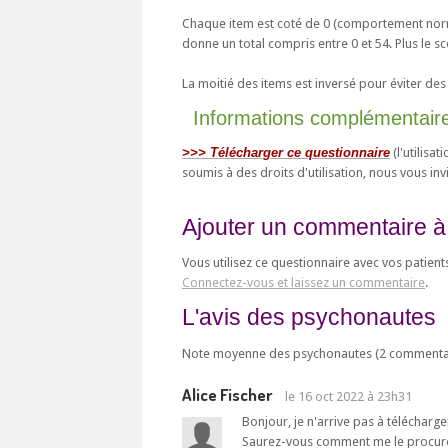
Chaque item est coté de 0 (comportement norma
donne un total compris entre 0 et 54. Plus le sc
La moitié des items est inversé pour éviter des
Informations complémentair
>>> Télécharger ce questionnaire
(l'utilisa
soumis à des droits d'utilisation, nous vous invi
Ajouter un commentaire à
Vous utilisez ce questionnaire avec vos patient
Connectez-vous et laissez un commentaire
.
L'avis des psychonautes
Note moyenne des psychonautes (
2
commentai
Alice Fischer
le
16 oct 2022 à 23h31
Bonjour, je n'arrive pas à télécharg
Saurez-vous comment me le procur