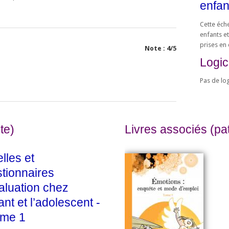
enfan
Cette éche
enfants e
prises en 
Note :
4
/
5
Logic
Pas de log
te)
Livres associés (pat
lles et
tionnaires
aluation chez
fant et l’adolescent -
ume 1