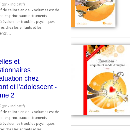
€
if de ce livre en deux volumes est de
er les principaux instruments
à évaluer les troubles psychiques
és chez les enfants et les
nts. ...
lles et
tionnaires
aluation chez
fant et l’adolescent -
ume 2
€
if de ce livre en deux volumes est de
er les principaux instruments
à évaluer les troubles psychiques
és chez les enfants et les