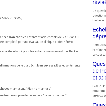
révis
Ce questio
questionn
t Mack, C. (1982)
L'échelle 
Echel
dépre
dépression
chez les enfants et adolescents de 7 à 17 ans. Il
être complété par une évaluation clinique et des hétéro-
Cette éche
l'enfant e
k et a été adapté pour les enfants iniatialement par Beck et
ce cadre. E
Quest
affirmations celle qui décrit le mieux ses idées et sentiments
de Pe
et ad
Evalue l'i
 choses m'amusent / Rien ne m'amuse"
notamment
e tuer, mais je ne le ferais pas / Je veux me tuer"
anxieux gé
Quest