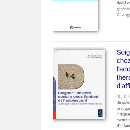
dédié co
générat
Ouvrage 
Soig
chez
l'ad
thér
d'af
30,00 €
Un ouvr
pratiqu
indiqua
mettre 
d’enfant