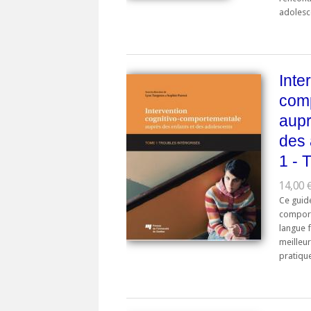
adolesce
Inte
com
aupr
des 
1 - 
14,00 €
Ce guide
comport
langue f
meilleu
pratique