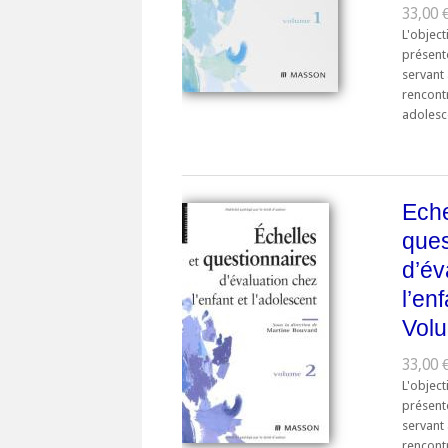
33,00 
L'object
présent
servant 
rencontr
adolesce
Eche
ques
d’év
l’en
Vol
33,00 
L'object
présent
servant 
rencontr