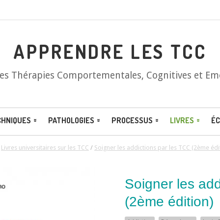
APPRENDRE LES TCC
les Thérapies Comportementales, Cognitives et Em
CHNIQUES
PATHOLOGIES
PROCESSUS
LIVRES
ÉC
/
Livres universitaires sur les TCC
/
Soigner les addictions par les TCC (2ème édi
Soigner les add
(2ème édition)