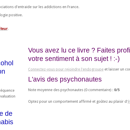
ociations d'entraide sur les addictions en France.
ogie positive.
iteur
.
Vous avez lu ce livre ? Faites pro
votre sentiment à son sujet ! :-)
cohol
Connectez-vous pour rejoindre l'endogroupe
et laisser un c
on
L'avis des psychonautes
Note moyenne des psychonautes (
0
commentaire) :
0
/
5
fréquence
valuation
Optez pour un comportement affirmé et goûtez au plaisir d'
ê
e de
abis