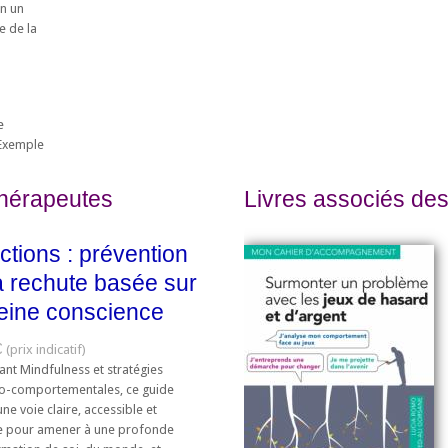
un un
e de la
e
 Exemple
thérapeutes
Livres associés des
ctions : prévention
a rechute basée sur
leine conscience
€
nt Mindfulness et stratégies
vo-comportementales, ce guide
une voie claire, accessible et
 pour amener à une profonde