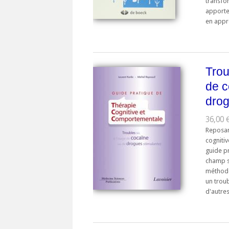
transfo
apporter
en appre
Trou
de c
drog
36,00 
Reposant
cogniti
guide p
champ s
méthode
un troub
d'autres