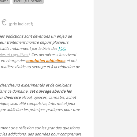
 Romo
Pierluigi Graziani
 €
les addictions sont devenues un enjeu de
leur traitement montre depuis plusieurs
catifs notamment par le biais des
TCC
es et cognitives
). Ces dernières s'inscrivent
e en charge des
conduites addictives
et ont
 matière d'aide au sevrage et à la réduction de
chercheurs expérimentés et de cliniciens
ans ce domaine,
cet ouvrage aborde les
ur diversité
alcool
,
opiacés
,
cannabis
,
achat
gique
,
sexualité compulsive
,
Internet
et
jeux
ue addiction les principes pratiques pour une
lement une réflexion sur les grandes questions
c les addictions, des données pour comprendre