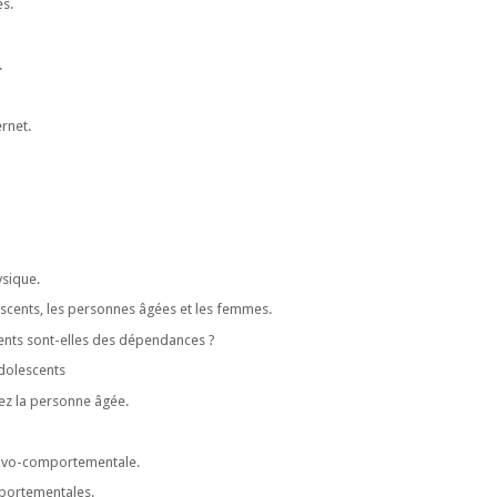
es.
.
rnet.
ysique.
escents, les personnes âgées et les femmes.
cents sont-elles des dépendances ?
adolescents
ez la personne âgée.
itivo-comportementale.
mportementales.