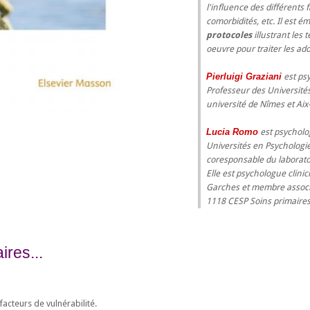
l'influence des différents
comorbidités, etc. Il est é
protocoles
illustrant les 
oeuvre pour traiter les add
Pierluigi Graziani
est ps
Professeur des Universités
université de Nîmes et Aix-
Lucia Romo
est psycholo
Universités en Psychologie 
coresponsable du laborato
Elle est psychologue clini
Garches et membre associé 
1118 CESP Soins primaires
res...
facteurs de vulnérabilité.