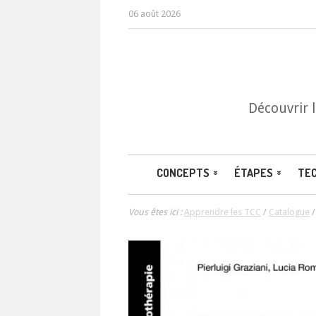
06 août 2026
Découvrir 
CONCEPTS
ÉTAPES
TE
Vous êtes ici :
Apprendre les TCC
/
Catalogue