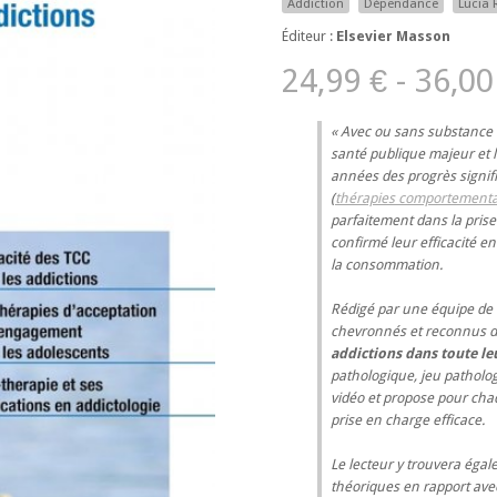
Addiction
Dépendance
Lucia
Éditeur :
Elsevier Masson
24,99 € - 36,00
Avec ou sans substance 
santé publique majeur et 
années des progrès signifi
(
thérapies comportemental
parfaitement dans la pris
confirmé leur efficacité en
la consommation.
Rédigé par une équipe de 
chevronnés et reconnus d
addictions dans toute le
pathologique
,
jeu patholo
vidéo
et propose pour chaq
prise en charge efficace.
Le lecteur y trouvera éga
théoriques en rapport ave