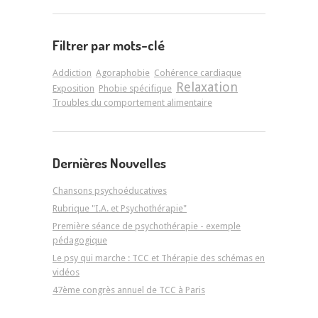
Filtrer par mots-clé
Addiction
Agoraphobie
Cohérence cardiaque
Relaxation
Exposition
Phobie spécifique
Troubles du comportement alimentaire
Dernières Nouvelles
Chansons psychoéducatives
Rubrique "I.A. et Psychothérapie"
Première séance de psychothérapie - exemple
pédagogique
Le psy qui marche : TCC et Thérapie des schémas en
vidéos
47ème congrès annuel de TCC à Paris