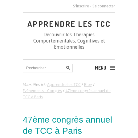
S'inscrire
-
Se connecter
APPRENDRE LES TCC
Découvrir les Thérapies
Comportementales, Cognitives et
Emotionnelles
MENU
Vous êtes ici :
Apprendre les TCC
/
Blog
/
Evènements - Congrès
/
47ème congrès annuel de
TCC à Paris
47ème congrès annuel
de TCC à Paris