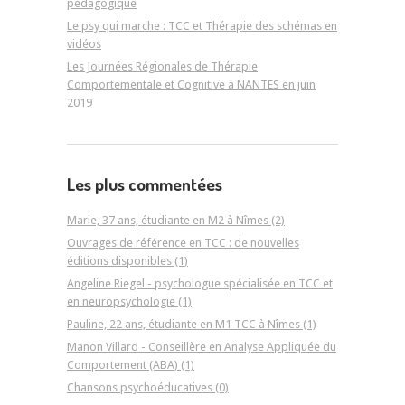
pédagogique
Le psy qui marche : TCC et Thérapie des schémas en
vidéos
Les Journées Régionales de Thérapie
Comportementale et Cognitive à NANTES en juin
2019
Les plus commentées
Marie, 37 ans, étudiante en M2 à Nîmes (2)
Ouvrages de référence en TCC : de nouvelles
éditions disponibles (1)
Angeline Riegel - psychologue spécialisée en TCC et
en neuropsychologie (1)
Pauline, 22 ans, étudiante en M1 TCC à Nîmes (1)
Manon Villard - Conseillère en Analyse Appliquée du
Comportement (ABA) (1)
Chansons psychoéducatives (0)