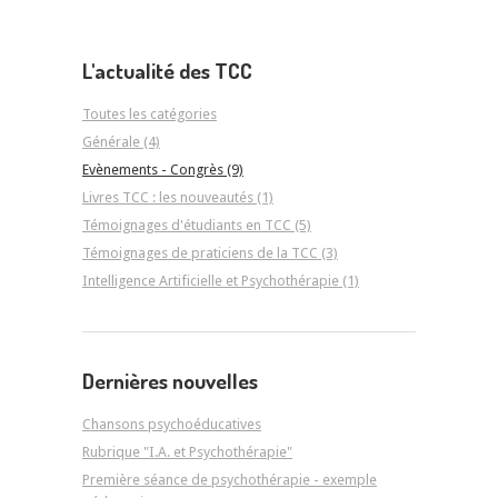
L'actualité des TCC
Toutes les catégories
Générale (4)
Evènements - Congrès (9)
Livres TCC : les nouveautés (1)
Témoignages d'étudiants en TCC (5)
Témoignages de praticiens de la TCC (3)
Intelligence Artificielle et Psychothérapie (1)
Dernières nouvelles
Chansons psychoéducatives
Rubrique "I.A. et Psychothérapie"
Première séance de psychothérapie - exemple