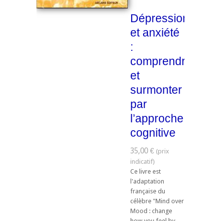
Dépression
et anxiété
:
comprendre
et
surmonter
par
l’approche
cognitive
35,00 €
Ce livre est
l'adaptation
française du
célèbre "Mind over
Mood : change
how you feel by