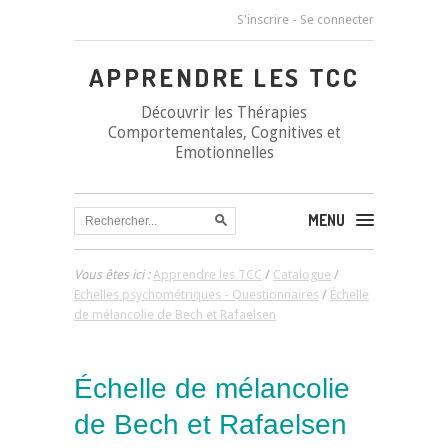
S'inscrire
-
Se connecter
APPRENDRE LES TCC
Découvrir les Thérapies
Comportementales, Cognitives et
Emotionnelles
MENU
Vous êtes ici :
Apprendre les TCC
/
Catalogue
/
Echelles psychométriques - Questionnaires
/
Échelle
de mélancolie de Bech et Rafaelsen
Échelle de mélancolie
de Bech et Rafaelsen