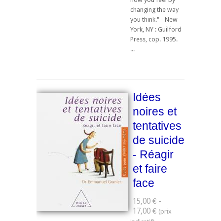
changing the way
you think." - New
York, NY : Guilford
Press, cop. 1995.
...
Idées
noires et
tentatives
de suicide
- Réagir
et faire
face
15,00 € -
17,00 €