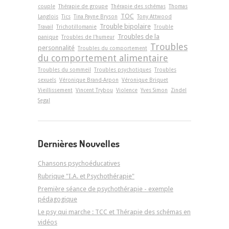
couple
Thérapie de groupe
Thérapie des schémas
Thomas
TOC
Langlois
Tics
Tina Payne Bryson
Tony Attwood
Trouble bipolaire
Travail
Trichotillomanie
Trouble
Troubles de la
panique
Troubles de l'humeur
Troubles
personnalité
Troubles du comportement
du comportement alimentaire
Troubles du sommeil
Troubles psychotiques
Troubles
sexuels
Véronique Brand-Arpon
Véronique Briquet
Vieillissement
Vincent Trybou
Violence
Yves Simon
Zindel
Segal
Dernières Nouvelles
Chansons psychoéducatives
Rubrique "I.A. et Psychothérapie"
Première séance de psychothérapie - exemple
pédagogique
Le psy qui marche : TCC et Thérapie des schémas en
vidéos