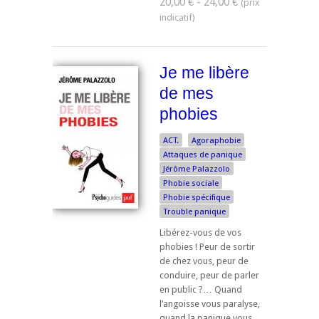
20,00 € - 24,00 €
Je me libère
de mes
phobies
ACT.
Agoraphobie
Attaques de panique
Jérôme Palazzolo
Phobie sociale
Phobie spécifique
Trouble panique
Libérez-vous de vos
phobies ! Peur de sortir
de chez vous, peur de
conduire, peur de parler
en public ?… Quand
l’angoisse vous paralyse,
quand la panique vous