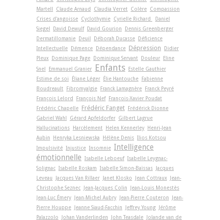
Martell
Claude Arnaud
Claudia Verret
Colère
Compassion
Crises d'angoisse
Cyclothymie
Cyrielle Richard
Daniel
Siegel
David Dewulf
David Gourion
Dennis Greenberger
Dermatillomanie
Deuil
Déborah Ducasse
Déficience
Dépression
Intellectuelle
Démence
Dépendance
Didier
Pleux
Dominique Page
Dominique Servant
Douleur
Eline
Enfants
Snel
Emmanuel Granier
Estelle Gauthier
Estime de soi
Éliane Léger
Élie Hantouche
Fabienne
Boudreault
Fibromyalgie
Franck Lamagnère
Franck Peyré
François Lelord
François Nef
François-Xavier Poudat
Frédéric Fanget
Frédéric Chapelle
Frédérick Dionne
Gabriel Wahl
Gérard Apfeldorfer
Gilbert Lagrue
Hallucinations
Harcèlement
Helen Kennerley
Henri-Jean
Aubin
Henryka Lesniewska
Hélène Denis
Ilios Kotsou
Intelligence
Impulsivité
Injustice
Insomnie
émotionnelle
Isabelle Leboeuf
Isabelle Leygnac-
Solignac
Isabelle Roskam
Isabelle Simon-Baïssas
Jacques
Leveau
Jacques Van Rillaer
Janet Klosko
Jean Cottraux
Jean-
Christophe Seznec
Jean-Jacques Colin
Jean-Louis Monestès
Jean-Luc Émery
Jean-Michel Aubry
Jean-Pierre Couteron
Jean-
Pierre Houppe
Jeanne Siaud-Facchin
Jeffrey Young
Jérôme
Palazzolo
Johan Vanderlinden
John Teasdale
Jolande van de