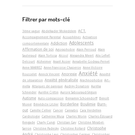
Filtrer par mots-clé
ACT.
3ème vague
Abdelkader Mokeddem
Accompagnement Parental
Acouphènes
Activation
Adolescents
Addiction
comportementale
Affirmation de soi
Agoraphobie
Alain Perroud
Alain
Sauteraud
Alain Tortosa
Alcool
Alexandra Meert
Alix Lefief-
Delcourt
Alzheimer
Anaël Assier
Annabelle Godeau-Pernet
Anne MARREZ
Anne-Françoise Chaperon
Anne-Victoire
Anxiété
Anorexie
Rousselet
Annick Vincent
Anxiété
Anxiété généralisée
de séparation
Arachnophobie
Art-­
mella
Attaques de panique
Audrey Donatoni
Aurélia
Schneider
Aurélie Crétin
Aurore Sabouraud-Séguin
Autisme
Auto-compassion
Benjamin Schoendorff
Benoît
Borderline
Boulimie
Burn-
Monié
Bénédicte Litzler
out
Camille Cellier
Cancer
Cannabis
Cara Verdellen
Cardiologie
Catherine Musa
Charles Morin
Charles-Édouard
Rengade
Charly Cungi
Christian Gay
Christine Mirabel-
Christophe
Sarron
Christine Padesky
Christine Rollard
André
Christophe Leys
Christopher Germer
Christopher