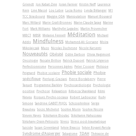
Griendt
Jon Kabat-Zinn
Joran Farnier
Kristin Neff
Laurence
Kern
Line Massé
Lou Lubie
Lucia Romo
Lynda Bélanger
M1
TCC Strasbourg
Maggie ODA
Manipulation
Manuel Bouvard
Marc Willard
Marie Grall-Bronnec
Marie-Claude Saiag
Marine
Fort
Mark Williams
Marthylle Lagadec
Martin Provencher
Méditation
MBCT
MBSR
Melanie Fennell
Michael
Mindfulness
Addis
Mohamed-Ali Gorsane
Moïra
Mikolajczak
Muzo
Nicolas Duchesne
Nicole Karsenti
Nouveautés
Obésité
Odile Darbon
Olivia Hagimont
Oncologie
Pascale Brillon
Patrick Dupont
Patrick Légeron
Perfectionnisme
Personnes âgées
Peter Cooper
Philippe
Phobie sociale
Phobie
Peignard
Phobie scolaire
spécifique
Pierluigi Graziani
Pierre Bordaberry
Pierre
Taquet
Programme Barkley
Psychocardiologie
Psychologie
positive
Psychose
Relaxation
Rébecca Shankland
Rémi
Neveu
Risques Psycho-sociaux
Robert Ladouceur
Rudy
Simone
Sandrine GABET PUJOL
Schizophrénie
Serge
Beaulieu
Soizic Michelot
Sophie Morin
Sophie Nicole
Steven Hayes
Stéphanie Bioulac
Stéphanie Hahusseau
Stéphany Orain-Pelissolo
Stress
Stress post-traumatique
Suicide
Susan Greenland
Sylvie Beacco
Sylvie Royant-Parola
Syndrome d'Asperger
TDAH
Tabagisme
Thérapie de