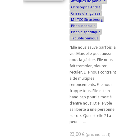
Attaques de panique
Christophe André
Crises d'angoisse
M1 TCC Strasbourg
Phobie sociale
Phobie spécifique
Trouble panique
"Elle nous sauve parfois la
vie. Mais elle peut aussi
nous la gâcher. Elle nous
fait trembler, pleurer,
reculer. Elle nous contraint
à de multiples
renoncements. Elle nous
frappe tous. Elle est un
handicap pour la moitié
d’entre nous. Et elle vole
sa liberté à une personne
sur dix. Qui est-elle ? La
peur… ...
23,00 €