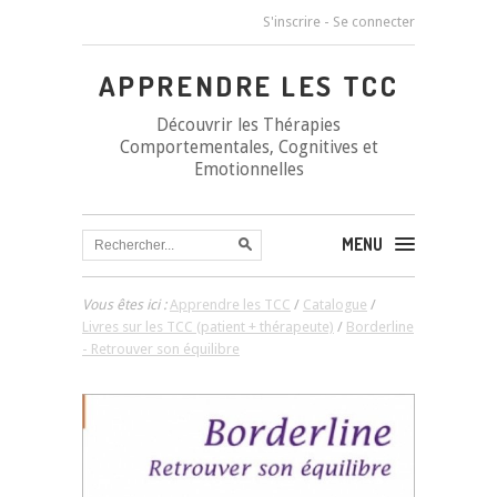
S'inscrire
-
Se connecter
APPRENDRE LES TCC
Découvrir les Thérapies
Comportementales, Cognitives et
Emotionnelles
MENU
Vous êtes ici :
Apprendre les TCC
/
Catalogue
/
Livres sur les TCC (patient + thérapeute)
/
Borderline
- Retrouver son équilibre