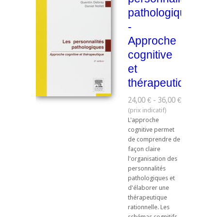
pathologiques
-
Approche
cognitive
et
thérapeutique
24,00 € - 36,00 €
L'approche
cognitive permet
de comprendre de
façon claire
l'organisation des
personnalités
pathologiques et
d'élaborer une
thérapeutique
rationnelle. Les
schémas cognitifs,