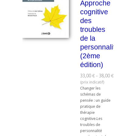
Approche
cognitive
des
troubles
de la
personnalité
(2ème
édition)
33,00 € - 38,00 €
Changer les
schémas de
pensée : un guide
pratique de
thérapie
cognitive.Les
troubles de
personnalité