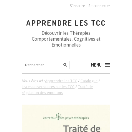
S'inscrire
-
Se connecter
APPRENDRE LES TCC
Découvrir les Thérapies
Comportementales, Cognitives et
Emotionnelles
MENU
Vous êtes ici :
Apprendre les TCC
/
Catalogue
/
Livres universitaires sur les TCC
/
Traité de
régulation des émotions