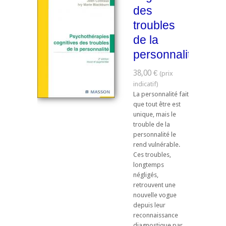
des
troubles
de la
personnalité
38,00 €
La personnalité fait
que tout être est
unique, mais le
trouble de la
personnalité le
rend vulnérable.
Ces troubles,
longtemps
négligés,
retrouvent une
nouvelle vogue
depuis leur
reconnaissance
diagnostique par