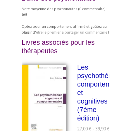
Note moyenne des psychonautes (
0
commentaire) :
0
/
5
Optez pour un comportement affirmé et goûtez au
plaisir d'
être le premier à partager un commentaire
!
Livres associés pour les
thérapeutes
Les
psychothérapies
comportementale
et
cognitives
(7ème
édition)
27,00 € - 39,90 €