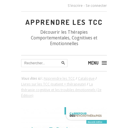
S'inscrire
-
Se connecter
APPRENDRE LES TCC
Découvrir les Thérapies
Comportementales, Cognitives et
Emotionnelles
MENU
Vous êtes ici :
Apprendre les TCC
/
Catalogue
/
Livres sur les TCC (patient + thérapeute)
/
La
thérapie cognitive et les troubles émotionnels (2e
Édition)