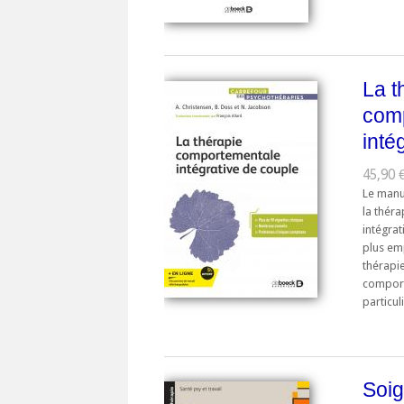
La t
com
inté
45,90 
Le manu
la thér
intégrat
plus em
thérapi
comport
particul
Soig