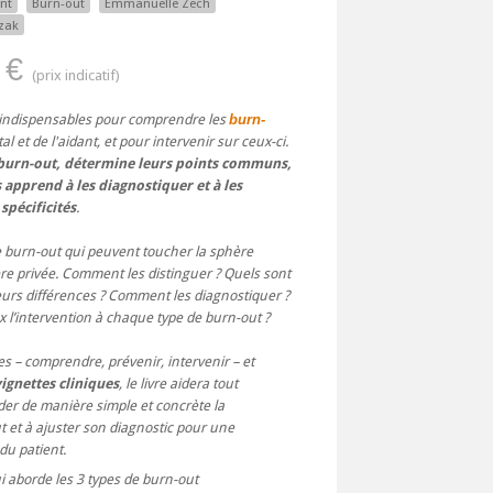
nt
Burn-out
Emmanuelle Zech
zak
 €
és indispensables pour comprendre les
burn-
l et de l'aidant, et pour intervenir sur ceux-ci.
e burn-out, détermine leurs points communs,
 apprend à les diagnostiquer et à les
spécificités
.
 de burn-out qui peuvent toucher la sphère
re privée. Comment les distinguer ? Quels sont
urs différences ? Comment les diagnostiquer ?
l’intervention à chaque type de burn-out ?
es – comprendre, prévenir, intervenir – et
ignettes cliniques
, le livre aidera tout
er de manière simple et concrète la
 et à ajuster son diagnostic pour une
du patient.
i aborde les 3 types de burn-out