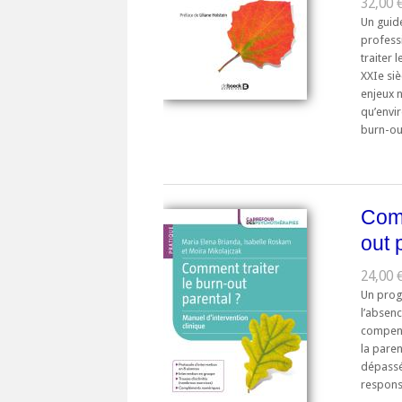
32,00 
Un guid
profess
traiter 
XXIe siè
enjeux 
qu’envi
burn-out
Comm
out 
24,00 €
Un prog
l’absen
compense
la paren
dépassés
responsa