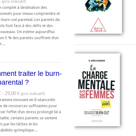
€
e complet à destination des
ionnels pour mieux comprendre et
le burn-out parental. Les parents du
cle font face à des défis et des
nouveaux. On estime aujourd’hui
ron 5 % des parents souffrent d’un
 ...
ent traiter le burn-
parental ?
 - 29,00 €
ramme innovant en 8 séancesEn
ce de ressources suffisantes pour
r l’effet d’un stress prolongé lié à
talité, certains parents se sentent
 par les tâches et les
bilités qu’implique ...