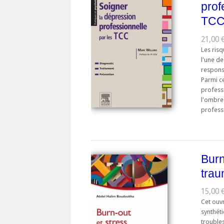
prof
TC
21,00 €
Les ris
l'une d
respons
Parmi ce
professi
l'ombre
professi
Burn
trau
15,00 €
Cet ouv
synthét
troubles