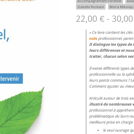
Accompagnement Parental
Aida
Isabelle Roskam
Moïra Mikolajc
22,00 € - 30,00
Ce livre contient les cl
outs
professionnel, parenta
Il distingue les types d
leurs différences et nous
traiter, chacun selon ses 
Il existe différents types
professionnelle ou la sphè
leurs points communs ? Le
Comment ajuster au mieux 
Articulé autour de trois ax
illustré de nombreuses v
professionnel à appréhend
problématique du burn-out
meilleure prise en charge 
le seul ouvrage qu