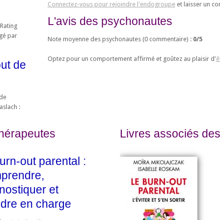
Connectez-vous pour rejoindre l'endogroupe
et laisser un c
L'avis des psychonautes
 Rating
égé par
Note moyenne des psychonautes (
0
commentaire) :
0
/
5
Optez pour un comportement affirmé et goûtez au plaisir d'
ê
out de
 de
aslach :
thérapeutes
Livres associés des
urn-out parental :
prendre,
nostiquer et
dre en charge