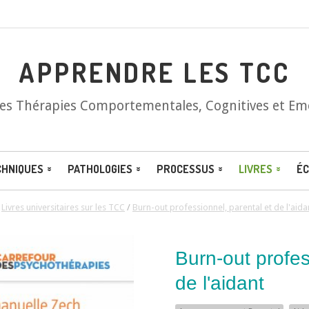
APPRENDRE LES TCC
les Thérapies Comportementales, Cognitives et Em
CHNIQUES
PATHOLOGIES
PROCESSUS
LIVRES
ÉC
/
Livres universitaires sur les TCC
/
Burn-out professionnel, parental et de l'aida
Burn-out profes
de l'aidant