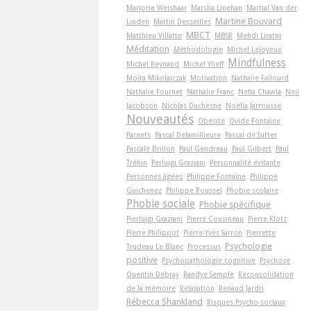
Marjorie Weishaar
Marsha Linehan
Martial Van der
Martine Bouvard
Linden
Martin Desseilles
MBCT
Matthieu Villatte
MBSR
Mehdi Liratni
Méditation
Méthodologie
Michel Lejoyeux
Mindfulness
Michel Reynaud
Michel Ylieff
Moïra Mikolajczak
Motivation
Nathalie Fallourd
Nathalie Fournet
Nathalie Franc
Neha Chawla
Neil
Jacobson
Nicolas Duchesne
Noëlla Jarrousse
Nouveautés
Obésité
Ovide Fontaine
Parents
Pascal Delamillieure
Pascal de Sutter
Pascale Brillon
Paul Gendreau
Paul Gilbert
Paul
Tréhin
Perluigi Graziani
Personnalité évitante
Personnes âgées
Philippe Fontaine
Philippe
Guichenez
Philippe Roussel
Phobie scolaire
Phobie sociale
Phobie spécifique
Pierluigi Graziani
Pierre Cousineau
Pierre Klotz
Pierre Philippot
Pierre-Yves Sarron
Pierrette
Psychologie
Trudeau Le Blanc
Processus
positive
Psychopathologie cognitive
Psychose
Quentin Debray
Randye Semple
Reconsolidation
de la mémoire
Relaxation
Renaud Jardri
Rébecca Shankland
Risques Psycho-sociaux