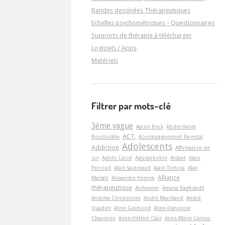
Bandes dessinées Thérapeutiques
Echelles psychométriques - Questionnaires
Supports de thérapie à télécharger
Logiciels / Apps
Matériels
Filtrer par mots-clé
3ème vague
Aaron Beck
Abdel Halim
ACT.
Boudoukha
Accompagnement Parental
Adolescents
Addiction
Affirmation de
soi
Agnès Cassé
Agoraphobie
Aidant
Alain
Perroud
Alain Sauteraud
Alain Tortosa
Alan
Alliance
Marlatt
Alexandre Heeren
thérapeutique
Alzheimer
Amaria Baghdadli
Andrew Christensen
André Marchand
André
Quaderi
Anne Gramond
Anne-Françoise
Chaperon
Anne-Hélène Clair
Anne-Marie Cariou-