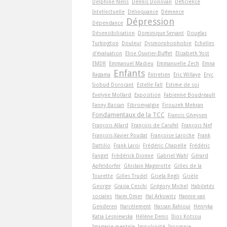
Delphine Nelis
Dennis Donovan
Déficience
Intellectuelle
Délinquance
Démence
Dépression
Dépendance
Désensibilisation
Dominique Servant
Douglas
Turkington
Douleur
Dysmorphophobie
Echelles
d'évaluation
Elise Ouvrier-Buffet
Elizabeth Yost
EMDR
Emmanuel Madieu
Emmanuelle Zech
Emna
Enfants
Ragama
Entretien
Eric Willaye
Eryc
Siobud Dorocant
Estelle Fall
Estime de soi
Evelyne Mollard
Exposition
Fabienne Boudreault
Fanny Bassan
Fibromyalgie
Firouzeh Mehran
Fondamentaux de la TCC
Francis Gheysen
François Allard
François de Carufel
François Nef
François-Xavier Poudat
Françoise Laroche
Frank
Dattilio
Frank Laroi
Frédéric Chapelle
Frédéric
Fanget
Frédérick Dionne
Gabriel Wahl
Gérard
Apfeldorfer
Ghislain Magerotte
Gilles de la
Tourette
Gilles Trudel
Gisela Regli
Gisèle
George
Grazia Ceschi
Grégory Michel
Habiletés
sociales
Haim Omer
Hal Arkowitz
Hannie van
Genderen
Harcèlement
Hassan Rahioui
Henryka
Katia Lesniewska
Hélène Denis
Ilios Kotsou
Imagerie mentale
Impulsivité
Insomnie