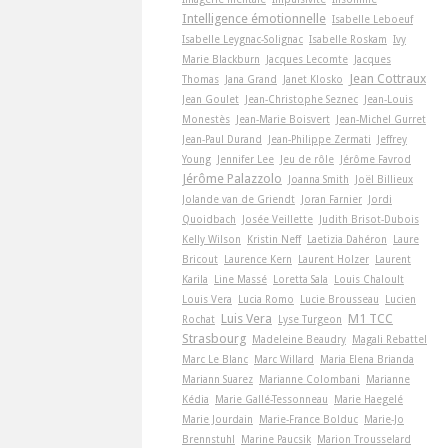
Intelligence émotionnelle
Isabelle Leboeuf
Isabelle Leygnac-Solignac
Isabelle Roskam
Ivy
Marie Blackburn
Jacques Lecomte
Jacques
Jean Cottraux
Thomas
Jana Grand
Janet Klosko
Jean Goulet
Jean-Christophe Seznec
Jean-Louis
Monestès
Jean-Marie Boisvert
Jean-Michel Gurret
Jean-Paul Durand
Jean-Philippe Zermati
Jeffrey
Young
Jennifer Lee
Jeu de rôle
Jérôme Favrod
Jérôme Palazzolo
Joanna Smith
Joël Billieux
Jolande van de Griendt
Joran Farnier
Jordi
Quoidbach
Josée Veillette
Judith Brisot-Dubois
Kelly Wilson
Kristin Neff
Laetizia Dahéron
Laure
Bricout
Laurence Kern
Laurent Holzer
Laurent
Karila
Line Massé
Loretta Sala
Louis Chaloult
Louis Vera
Lucia Romo
Lucie Brousseau
Lucien
Luis Vera
M1 TCC
Rochat
Lyse Turgeon
Strasbourg
Madeleine Beaudry
Magali Rebattel
Marc Le Blanc
Marc Willard
Maria Elena Brianda
Mariann Suarez
Marianne Colombani
Marianne
Kédia
Marie Gallé-Tessonneau
Marie Haegelé
Marie Jourdain
Marie-France Bolduc
Marie-Jo
Brennstuhl
Marine Paucsik
Marion Trousselard