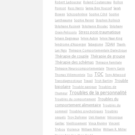
Robert Ladouceur
Roland Coutanceau
Rollon
Poinsot
Russ Harris
Samia Ben Youssef
Sarah
Bowen
Schizophrénie
Sophie Côté
Sophie
Lantheaume
Sophie Parent
Stephen Rollnick
Stéphane Rusinek
Stéphanie Bioulac
Stéphany
Stress post-traumatique
Orain-Pelissolo
Sylvain Dagneaux
Sylvie Aubin
Sylvie Naar-King
TDAH
Syndrome d'Asperger
Tabagisme
Thanh-
Lan Ngo
Thérapie Comportementale Dialectique
Thérapie de couple
Thérapie de groupe
Thérapie des schémas
Thérapie Familiale
Thérapie Neurocomportementale
Thierry Garin
TOC
Thomas Villemonteix
Tics
Tony Attwood
Trouble
Transdiagnostique
Travail
Trish Bartley
bipolaire
Trouble panique
Troubles de
Troubles de la personnalité
l'humeur
Troubles du
Troubles du comportement
comportement alimentaire
Troubles du
sommeil
Troubles psychotiques
Troubles
sexuels
Troy DuFrene
Ueli Kramer
Véronique
Gaillac
Vieillissement
Vinca Rivière
Vincent
Trybou
Violence
William Miller
William R. Miller