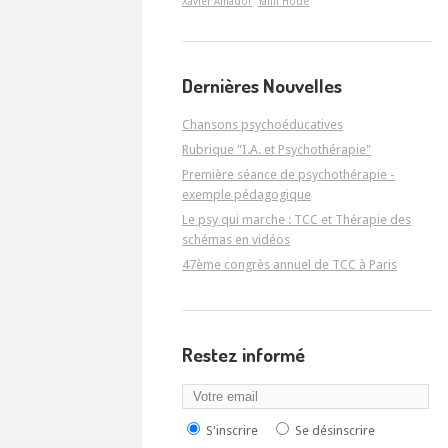
Xavier Amador
Yann Hodé
Dernières Nouvelles
Chansons psychoéducatives
Rubrique "I.A. et Psychothérapie"
Première séance de psychothérapie -
exemple pédagogique
Le psy qui marche : TCC et Thérapie des
schémas en vidéos
47ème congrès annuel de TCC à Paris
Restez informé
S'inscrire
Se désinscrire