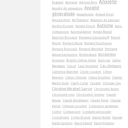
Anxiété
Rognant
Anorexie
Antoine Bioy
Anxiété
Anxiété de séparation
généralisée
Aquaphobie
Arnaud Pictet
Arnoud Arntz
Art-Thérapie
Attaques de panique
Autisme
Aurélie Docteur
Aurélie Fritsch
Auto-
compassion
Automutilation
Ayman Murad
Baptiste Brossard
Benjamin Schoendorff
Benoît
Monié
Bernard Pascal
Bernard Rouchouse
Bernard Roucoule
Bernard Waysfeld
Bertrand
Borderline
Samuel-Lajeunesse
Biofeedback
Boulimie
Brigitte Zellner Keller
Burn-out
Caline
Cas cliniques
Majdalani
Cancer
Cara Verdellen
Catherine Blanchet
Cécile Coudert
Céline
Baeyens
Céline Clément
Céline Douilliez
Charles
Martin Krum
Charly Cungi
Choden
Christian Gay
Christine Mirabel-Sarron
Christophe André
Christophe Leys
Christopher Germer
Claude
Baudu
Claude Berghmans
Claude Penet
Claudia
Verret
Clément Lecomte
Cohérence cardiaque
Colère
Compassion
Conduite antisociale
Cyclothymie
Cyrille Bouvet
Daniel Nollet
Daniela
Eraldi-Gackiere
David Dewulf
David Kingdon