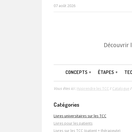
07 août 2026
Découvrir 
CONCEPTS
ÉTAPES
TE
Vous êtes ici :
Apprendre les TCC
/
Catalogue
Catégories
Livres universitaires sur les TCC
Livres pour les patients
Livres sur les TCC (patient + thérapeute)