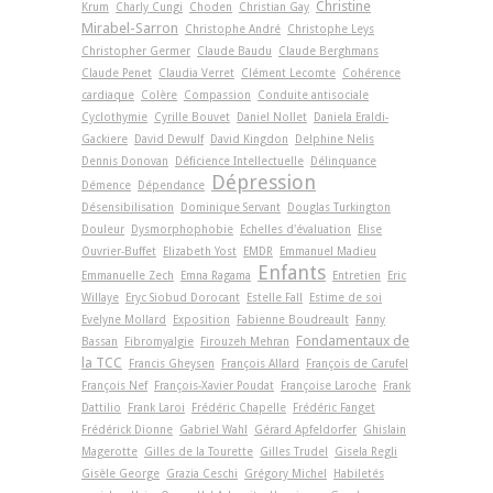
Christine
Krum
Charly Cungi
Choden
Christian Gay
Mirabel-Sarron
Christophe André
Christophe Leys
Christopher Germer
Claude Baudu
Claude Berghmans
Claude Penet
Claudia Verret
Clément Lecomte
Cohérence
cardiaque
Colère
Compassion
Conduite antisociale
Cyclothymie
Cyrille Bouvet
Daniel Nollet
Daniela Eraldi-
Gackiere
David Dewulf
David Kingdon
Delphine Nelis
Dennis Donovan
Déficience Intellectuelle
Délinquance
Dépression
Démence
Dépendance
Désensibilisation
Dominique Servant
Douglas Turkington
Douleur
Dysmorphophobie
Echelles d'évaluation
Elise
Ouvrier-Buffet
Elizabeth Yost
EMDR
Emmanuel Madieu
Enfants
Emmanuelle Zech
Emna Ragama
Entretien
Eric
Willaye
Eryc Siobud Dorocant
Estelle Fall
Estime de soi
Evelyne Mollard
Exposition
Fabienne Boudreault
Fanny
Fondamentaux de
Bassan
Fibromyalgie
Firouzeh Mehran
la TCC
Francis Gheysen
François Allard
François de Carufel
François Nef
François-Xavier Poudat
Françoise Laroche
Frank
Dattilio
Frank Laroi
Frédéric Chapelle
Frédéric Fanget
Frédérick Dionne
Gabriel Wahl
Gérard Apfeldorfer
Ghislain
Magerotte
Gilles de la Tourette
Gilles Trudel
Gisela Regli
Gisèle George
Grazia Ceschi
Grégory Michel
Habiletés