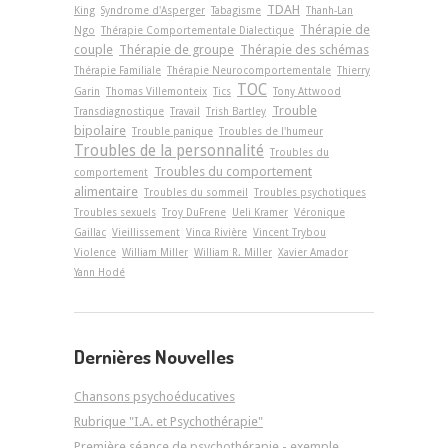
TDAH
King
Syndrome d'Asperger
Tabagisme
Thanh-Lan
Thérapie de
Ngo
Thérapie Comportementale Dialectique
couple
Thérapie de groupe
Thérapie des schémas
Thérapie Familiale
Thérapie Neurocomportementale
Thierry
TOC
Garin
Thomas Villemonteix
Tics
Tony Attwood
Trouble
Transdiagnostique
Travail
Trish Bartley
bipolaire
Trouble panique
Troubles de l'humeur
Troubles de la personnalité
Troubles du
Troubles du comportement
comportement
alimentaire
Troubles du sommeil
Troubles psychotiques
Troubles sexuels
Troy DuFrene
Ueli Kramer
Véronique
Gaillac
Vieillissement
Vinca Rivière
Vincent Trybou
Violence
William Miller
William R. Miller
Xavier Amador
Yann Hodé
Dernières Nouvelles
Chansons psychoéducatives
Rubrique "I.A. et Psychothérapie"
Première séance de psychothérapie - exemple