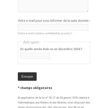
Votre e-mail pour vous informer de la suite donnée :
Votre e-mail restera confidentiel, promis !
Anti-spam :
En quelle année était-on en décembre 2004 ?
* champs obligatoires
En application de la loi n° 78-17 du 06 janvier 1978 relative à
l'informatique, aux fichiers et aux libertés, vous disposez des
droits d'opposition (art. 26i), d'accès (art. 34 à 38) et de