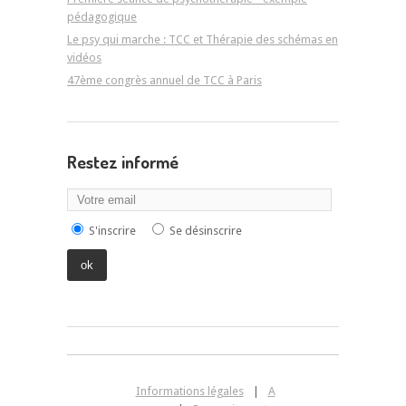
pédagogique
Le psy qui marche : TCC et Thérapie des schémas en
vidéos
47ème congrès annuel de TCC à Paris
Restez informé
S'inscrire
Se désinscrire
Informations légales
|
A