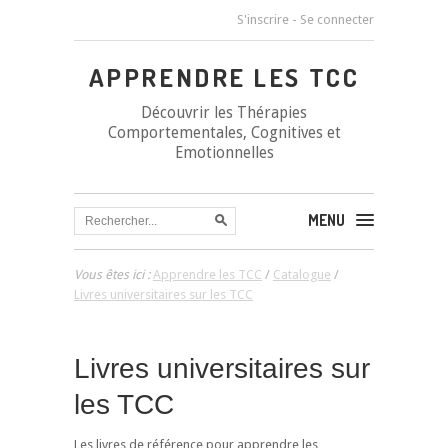
S'inscrire
-
Se connecter
APPRENDRE LES TCC
Découvrir les Thérapies
Comportementales, Cognitives et
Emotionnelles
MENU
Vous êtes ici :
Apprendre les TCC
/
Catalogue
/
Livres universitaires sur les TCC
Livres universitaires sur
les TCC
Les livres de référence pour apprendre les