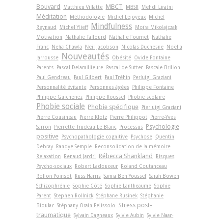
Bouvard
MBCT
Matthieu Villatte
MBSR
Mehdi Liratni
Méditation
Méthodologie
Michel Lejoyeux
Michel
Mindfulness
Reynaud
Michel Ylieff
Moïra Mikolajczak
Motivation
Nathalie Fallourd
Nathalie Fournet
Nathalie
Franc
Neha Chawla
Neil Jacobson
Nicolas Duchesne
Noëlla
Nouveautés
Jarrousse
Obésité
Ovide Fontaine
Parents
Pascal Delamillieure
Pascal de Sutter
Pascale Brillon
Paul Gendreau
Paul Gilbert
Paul Tréhin
Perluigi Graziani
Personnalité évitante
Personnes âgées
Philippe Fontaine
Philippe Guichenez
Philippe Roussel
Phobie scolaire
Phobie sociale
Phobie spécifique
Pierluigi Graziani
Pierre Cousineau
Pierre Klotz
Pierre Philippot
Pierre-Yves
Psychologie
Sarron
Pierrette Trudeau Le Blanc
Processus
positive
Psychopathologie cognitive
Psychose
Quentin
Debray
Randye Semple
Reconsolidation de la mémoire
Rébecca Shankland
Relaxation
Renaud Jardri
Risques
Psycho-sociaux
Robert Ladouceur
Roland Coutanceau
Rollon Poinsot
Russ Harris
Samia Ben Youssef
Sarah Bowen
Schizophrénie
Sophie Côté
Sophie Lantheaume
Sophie
Parent
Stephen Rollnick
Stéphane Rusinek
Stéphanie
Stress post-
Bioulac
Stéphany Orain-Pelissolo
traumatique
Sylvain Dagneaux
Sylvie Aubin
Sylvie Naar-