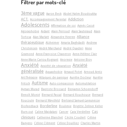
Filtrer par mots-clé
3ème vague
Aaron Beck
Abdel Halim Boudoukha
ACT.
Addiction
Accompagnement Parental
Adolescents
Affirmation de soi
Agnès Cassé
Agoraphobie
Aidant
Alain Perroud
Alain Sauteraud
Alain
Alliance
Tortosa
Alan Marlatt
Alexandre Heeren
thérapeutique
Alzheimer
Amaria Baghdadli
Andrew
Christensen
André Marchand
André Quaderi
Anne
Gramond
Anne-Françoise Chaperon
Anne-Hélène Clair
Anne-Marie Cariou-Rognant
Anorexie
Antoine Bioy
Anxiété
Anxiété
Anxiété de séparation
généralisée
Aquaphobie
Arnaud Pictet
Arnoud Arntz
Art-Thérapie
Attaques de panique
Aurélie Docteur
Aurélie
Autisme
Fritsch
Auto-compassion
Automutilation
Ayman Murad
Baptiste Brossard
Benjamin Schoendorff
Benoît Monié
Bernard Pascal
Bernard Rouchouse
Bernard
Roucoule
Bernard Waysfeld
Bertrand Samuel-Lajeunesse
Borderline
Biofeedback
Boulimie
Brigitte Zellner Keller
Cas
Burn-out
Caline Majdalani
Cancer
Cara Verdellen
cliniques
Catherine Blanchet
Cécile Coudert
Céline
Baeyens
Céline Clément
Céline Douilliez
Charles Martin