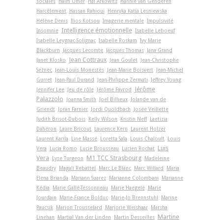
sociales
Haim Omer
Hal Arkowitz
Hannie van Genderen
Harcèlement
Hassan Rahioui
Henryka Katia Lesniewska
Hélène Denis
Ilios Kotsou
Imagerie mentale
Impulsivité
Intelligence émotionnelle
Insomnie
Isabelle Leboeuf
Isabelle Leygnac-Solignac
Isabelle Roskam
Ivy Marie
Blackburn
Jacques Lecomte
Jacques Thomas
Jana Grand
Jean Cottraux
Janet Klosko
Jean Goulet
Jean-Christophe
Seznec
Jean-Louis Monestès
Jean-Marie Boisvert
Jean-Michel
Gurret
Jean-Paul Durand
Jean-Philippe Zermati
Jeffrey Young
Jérôme
Jennifer Lee
Jeu de rôle
Jérôme Favrod
Palazzolo
Joanna Smith
Joël Billieux
Jolande van de
Griendt
Joran Farnier
Jordi Quoidbach
Josée Veillette
Judith Brisot-Dubois
Kelly Wilson
Kristin Neff
Laetizia
Dahéron
Laure Bricout
Laurence Kern
Laurent Holzer
Laurent Karila
Line Massé
Loretta Sala
Louis Chaloult
Louis
Luis
Vera
Lucia Romo
Lucie Brousseau
Lucien Rochat
Vera
M1 TCC Strasbourg
Lyse Turgeon
Madeleine
Beaudry
Magali Rebattel
Marc Le Blanc
Marc Willard
Maria
Elena Brianda
Mariann Suarez
Marianne Colombani
Marianne
Kédia
Marie Gallé-Tessonneau
Marie Haegelé
Marie
Jourdain
Marie-France Bolduc
Marie-Jo Brennstuhl
Marine
Paucsik
Marion Trousselard
Marjorie Weishaar
Marsha
Martine
Linehan
Martial Van der Linden
Martin Desseilles