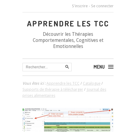
S'inscrire
-
Se connecter
APPRENDRE LES TCC
Découvrir les Thérapies
Comportementales, Cognitives et
Emotionnelles
MENU
Vous êtes ici :
Apprendre les TCC
/
Catalogue
/
Supports de thérapie à télécharger
/
Journal des
prises alimentaires