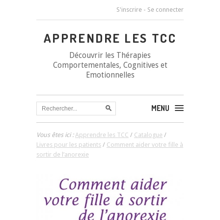
S'inscrire
-
Se connecter
APPRENDRE LES TCC
Découvrir les Thérapies
Comportementales, Cognitives et
Emotionnelles
MENU
Vous êtes ici :
Apprendre les TCC
/
Catalogue
/
Livres pour les patients
/
Comment aider votre fille à
sortir de l’anorexie