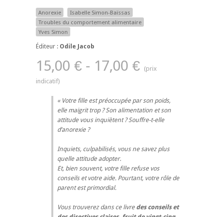
Anorexie
Isabelle Simon-Baïssas
Troubles du comportement alimentaire
Yves Simon
Éditeur :
Odile Jacob
15,00 € - 17,00 €
Votre fille est préoccupée par son poids,
elle maigrit trop ? Son alimentation et son
attitude vous inquiètent ? Souffre-t-elle
d’anorexie ?
Inquiets, culpabilisés, vous ne savez plus
quelle attitude adopter.
Et, bien souvent, votre fille refuse vos
conseils et votre aide. Pourtant, votre rôle de
parent est primordial.
Vous trouverez dans ce livre
des conseils et
des directives claires, fruit de vingt-cinq