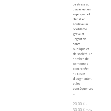
Le stress au
travail est un
sujet qui fait
débat et
soulève un
problème
grave et
urgent de
santé
publique et
de société. Le
nombre de
personnes
concernées
ne cesse
d'augmenter,
et les
conséquences
...
20,00 € -
30,00 €