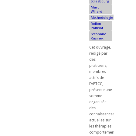
Strasbourg
Marc
Willard
Méthodologie
Rollon
Poinsot
Stéphane
Rusinek
Cet ouvrage,
rédigé par
des
praticiens,
membres
actifs de
l’AFTCC,
présente une
somme
organisée
des
connaissances
actuelles sur
les thérapies
comportementales