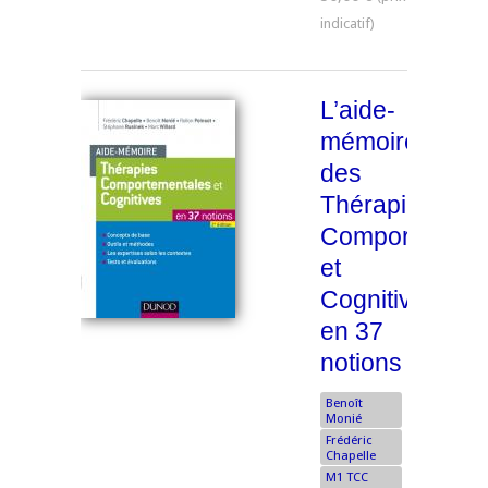
L’aide-
mémoire
des
Thérapies
Comportement
et
Cognitives
en 37
notions
Benoît
Monié
Frédéric
Chapelle
M1 TCC