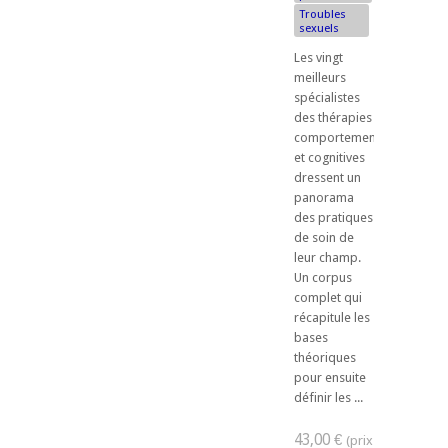
Troubles
sexuels
Les vingt
meilleurs
spécialistes
des thérapies
comportementales
et cognitives
dressent un
panorama
des pratiques
de soin de
leur champ.
Un corpus
complet qui
récapitule les
bases
théoriques
pour ensuite
définir les ...
43,00 €