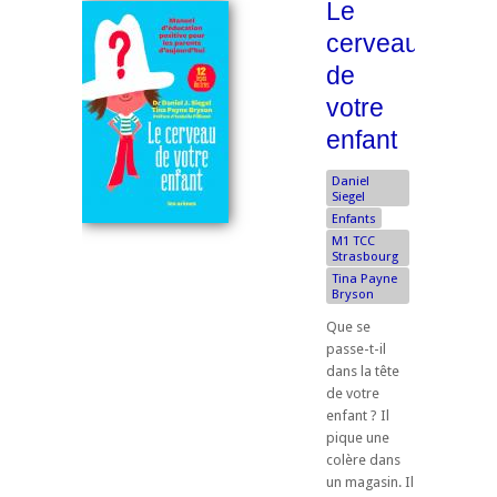
Le
cerveau
de
votre
enfant
Daniel
Siegel
Enfants
M1 TCC
Strasbourg
Tina Payne
Bryson
Que se
passe-t-il
dans la tête
de votre
enfant ? Il
pique une
colère dans
un magasin. Il