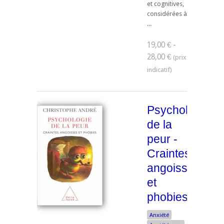
et cognitives,
considérées à
...
19,00 € -
28,00 €
Psychologie
de la
peur -
Craintes,
angoisses
et
phobies
Anxiété