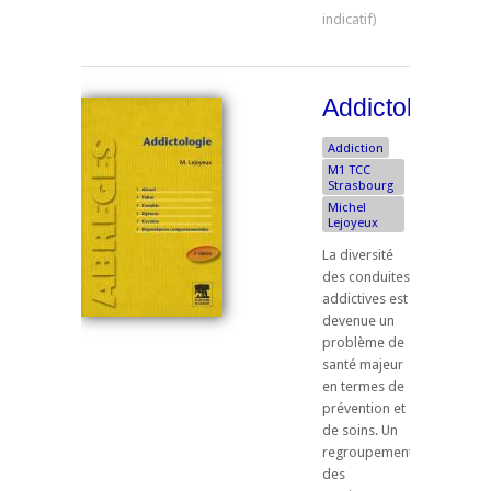
Addictologie
Addiction
M1 TCC
Strasbourg
Michel
Lejoyeux
La diversité
des conduites
addictives est
devenue un
problème de
santé majeur
en termes de
prévention et
de soins. Un
regroupement
des