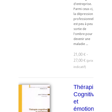
d'entreprise.
Parmi ceux-ci,
la dépression
professionnelle
est peu à peu
sortie de
l'ombre pour
devenir une
maladie ...
21,00 € -
27,00 €
Thérapie
Cognitive
et
émotions