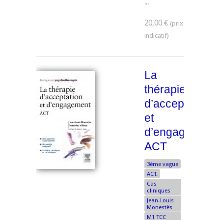
...
20,00 €
La
thérapie
d’acceptation
et
d’engagement
ACT
3ème vague
ACT.
Cas
cliniques
Jean-Louis
Monestès
M1 TCC