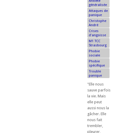
Anxiété
généralisée
Attaques de
panique
Christophe
André
Crises
d'angoisse
M1 TCC
Strasbourg
Phobie
sociale
Phobie
spécifique
Trouble
panique
"Elle nous
sauve parfois
la vie. Mais
elle peut
aussi nous la
gâcher. Elle
nous fait
trembler,
pleurer,