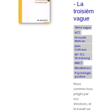
- La
troisième
vague
3ème vague
ACT.
Firouzeh
Mehran
Jean
Cottraux
M1 TCC
Strasbourg
MBCT
Mindfulness
Psychologie
positive
Nous
sommes tous
piégés par
nos
émotions, et
le travail sur