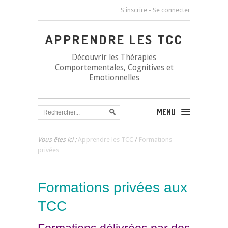
S'inscrire
-
Se connecter
APPRENDRE LES TCC
Découvrir les Thérapies
Comportementales, Cognitives et
Emotionnelles
MENU
Vous êtes ici :
Apprendre les TCC
/
Formations
privées
Formations privées aux
TCC