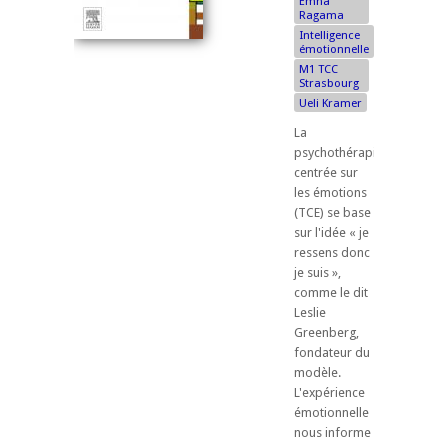
Emna
Ragama
Intelligence
émotionnelle
M1 TCC
Strasbourg
Ueli Kramer
La
psychothérapie
centrée sur
les émotions
(TCE) se base
sur l'idée « je
ressens donc
je suis »,
comme le dit
Leslie
Greenberg,
fondateur du
modèle.
L'expérience
émotionnelle
nous informe