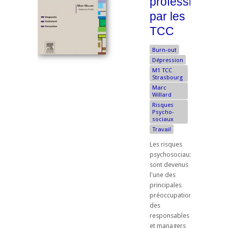
professionnell
par les
TCC
Burn-out
Dépression
M1 TCC
Strasbourg
Marc
Willard
Risques
Psycho-
sociaux
Travail
Les risques
psychosociaux
sont devenus
l'une des
principales
préoccupations
des
responsables
et managers