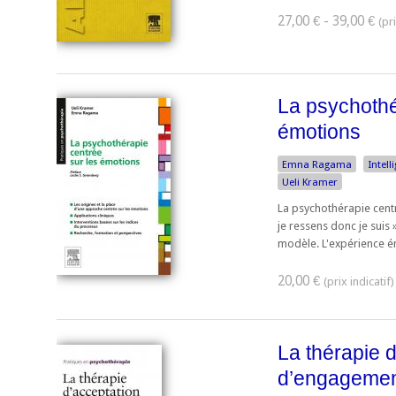
27,00 € - 39,00 €
La psychothé
émotions
Emna Ragama
Intel
Ueli Kramer
La psychothérapie centr
je ressens donc je suis
modèle. L'expérience ém
20,00 €
La thérapie d
d’engageme