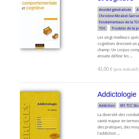
Anxiété généralisée
A
Christine Mirabel-Sarro
Fondamentaux de la TC
TOC
Troubles de la p
Les vingt meilleurs spé
cognitives dressent un
champ. Un corpus compl
ensuite définir les ...
43,00 €
Addictologie
Addiction
M1 TCC Str
La diversité des condu
santé majeur en termes
des pratiques, des moye
l'addiction ...