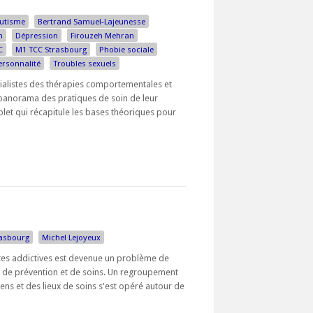
utisme
Bertrand Samuel-Lajeunesse
n
Dépression
Firouzeh Mehran
C
M1 TCC Strasbourg
Phobie sociale
ersonnalité
Troubles sexuels
cialistes des thérapies comportementales et
 panorama des pratiques de soin de leur
et qui récapitule les bases théoriques pour
asbourg
Michel Lejoyeux
ites addictives est devenue un problème de
 de prévention et de soins. Un regroupement
ns et des lieux de soins s'est opéré autour de