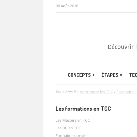
08 août 2026
Découvrir 
CONCEPTS
ÉTAPES
TE
Vous êtes ici :
Apprendre les TCC
/
Formations 
Les formations en TCC
Les Masters en TCC
Les DU en TCC
Formations privées