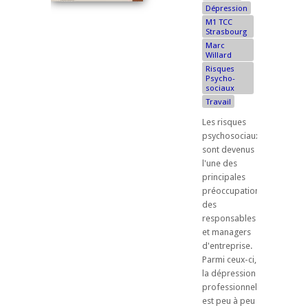
Dépression
M1 TCC
Strasbourg
Marc
Willard
Risques
Psycho-
sociaux
Travail
Les risques
psychosociaux
sont devenus
l'une des
principales
préoccupations
des
responsables
et managers
d'entreprise.
Parmi ceux-ci,
la dépression
professionnelle
est peu à peu