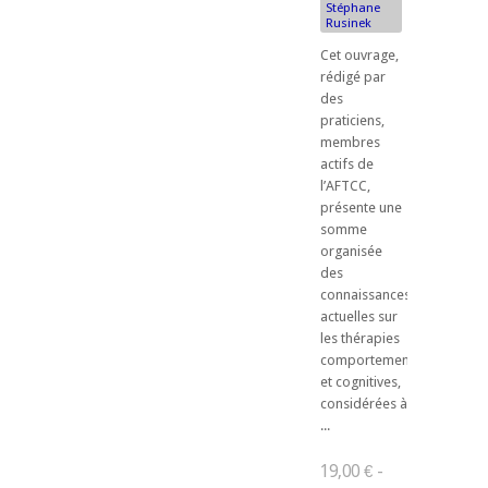
Stéphane
Rusinek
Cet ouvrage,
rédigé par
des
praticiens,
membres
actifs de
l’AFTCC,
présente une
somme
organisée
des
connaissances
actuelles sur
les thérapies
comportementales
et cognitives,
considérées à
...
19,00 € -