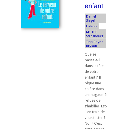
enfant
Daniel
Siegel
Enfants
M1 TCC
Strasbourg
Tina Payne
Bryson
Que se
passe-t-il
dans la tête
de votre
enfant ? Il
pique une
colère dans
un magasin. Il
refuse de
s’habiller. Est-
il en train de
vous tester ?
Non ! C’est