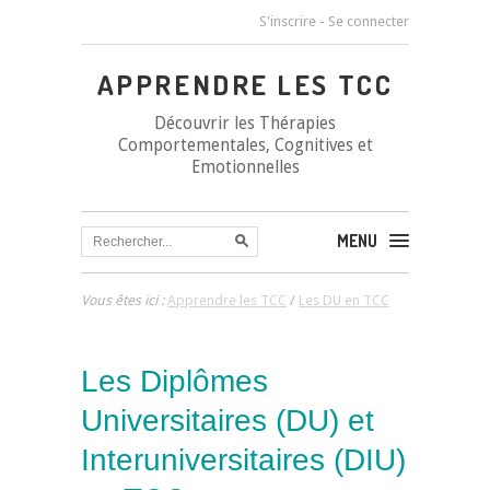
S'inscrire
-
Se connecter
APPRENDRE LES TCC
Découvrir les Thérapies
Comportementales, Cognitives et
Emotionnelles
MENU
Vous êtes ici :
Apprendre les TCC
/
Les DU en TCC
Les Diplômes
Universitaires (DU) et
Interuniversitaires (DIU)