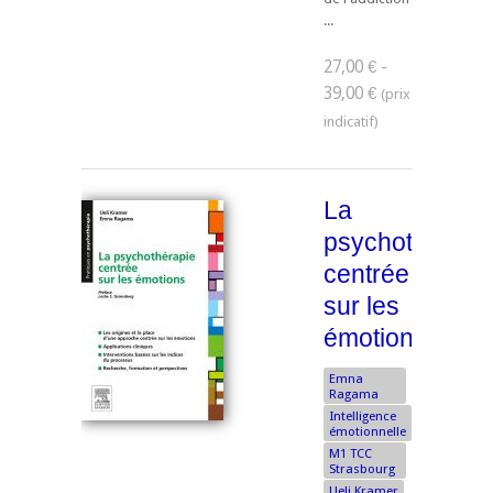
...
27,00 € -
39,00 €
La
psychothérapi
centrée
sur les
émotions
Emna
Ragama
Intelligence
émotionnelle
M1 TCC
Strasbourg
Ueli Kramer