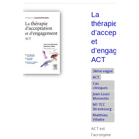
La
thérapie
d’acceptation
et
d’engagement
ACT
3ème vague
ACT.
Cas
cliniques
Jean-Louis
Monestès
M1 TCC
Strasbourg
Matthieu
Villatte
ACT est
l'acronyme