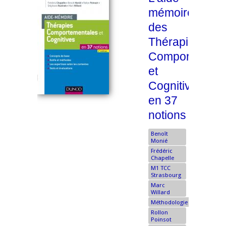
mémoire
des
Thérapies
Comportement
et
Cognitives
en 37
notions
Benoît
Monié
Frédéric
Chapelle
M1 TCC
Strasbourg
Marc
Willard
Méthodologie
Rollon
Poinsot