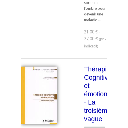
sortie de
l'ombre pour
devenir une
maladie ...
21,00 € -
27,00 €
Thérapie
Cognitive
et
émotions
- La
troisième
vague