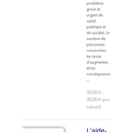
problème
grave et
urgent de
santé
publique et
de société. Le
nombre de
personnes
concernées
ne cesse
d'augmenter,
et les
conséquences
...
20,00 € -
30,00 €
L’aide-