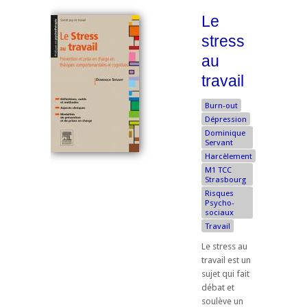
Le
stress
au
travail
Burn-out
Dépression
Dominique
Servant
Harcèlement
M1 TCC
Strasbourg
Risques
Psycho-
sociaux
Travail
Le stress au
travail est un
sujet qui fait
débat et
soulève un