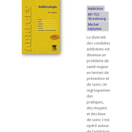
Addiction
M1 TCC
Strasbourg
Michel
Lejoyeux
La diversité
des conduites
addictives est
devenue un
problème de
santé majeur
en termes de
prévention et
de soins. Un
regroupement
des
pratiques,
des moyens
et des lieux
de soins s'est
opéré autour
de l'addiction