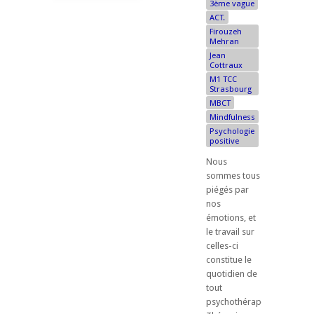
3ème vague
ACT.
Firouzeh
Mehran
Jean
Cottraux
M1 TCC
Strasbourg
MBCT
Mindfulness
Psychologie
positive
Nous
sommes tous
piégés par
nos
émotions, et
le travail sur
celles-ci
constitue le
quotidien de
tout
psychothérapeute.