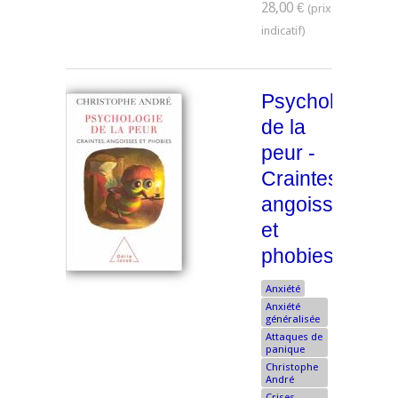
28,00 €
Psychologie
de la
peur -
Craintes,
angoisses
et
phobies
Anxiété
Anxiété
généralisée
Attaques de
panique
Christophe
André
Crises