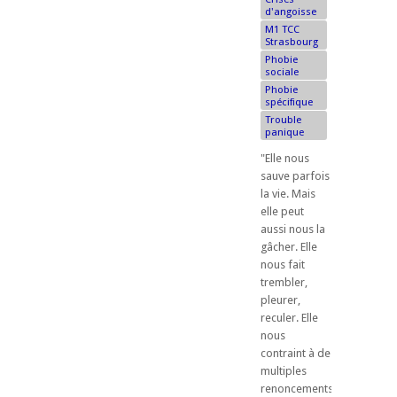
d'angoisse
M1 TCC
Strasbourg
Phobie
sociale
Phobie
spécifique
Trouble
panique
"Elle nous
sauve parfois
la vie. Mais
elle peut
aussi nous la
gâcher. Elle
nous fait
trembler,
pleurer,
reculer. Elle
nous
contraint à de
multiples
renoncements.