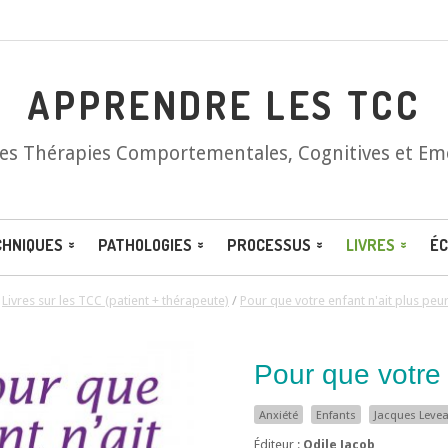
APPRENDRE LES TCC
les Thérapies Comportementales, Cognitives et Em
CHNIQUES
PATHOLOGIES
PROCESSUS
LIVRES
ÉC
/
Livres sur les TCC (patient + thérapeute)
/
Pour que votre enfant n'ait plus peu
Pour que votre 
Anxiété
Enfants
Jacques Leve
Éditeur :
Odile Jacob