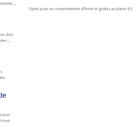
amment ...
Optez pour un comportement affirmé et goûtez au plaisir d'
ê
ion chez
ées ...
es
des
de
ession
l n'est