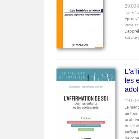
29,00 
L'anxiét
éprouvé
varie en
L'appré
suscite 
L'af
les 
adol
19,00 €
Le manq
un frei
problème
possible
enfants 
de commu