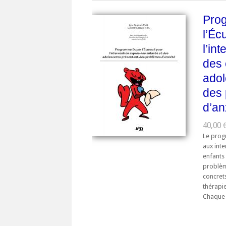
Pro
l’Éc
l’in
des 
adol
des
d’an
40,00 
Le prog
aux int
enfants
problème
concrets
thérapi
Chaque .