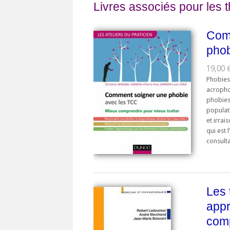
Livres associés pour les 
Com
phob
19,00 €
Phobies
acropho
phobies
populat
et irrai
qui est 
consulta
Les 
appr
com