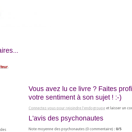
res...
iteur
.
Vous avez lu ce livre ? Faites pro
votre sentiment à son sujet ! :-)
Connectez-vous pour rejoindre l'endogroupe
et laisser un c
L'avis des psychonautes
Note moyenne des psychonautes (
0
commentaire) :
0
/
5
 des