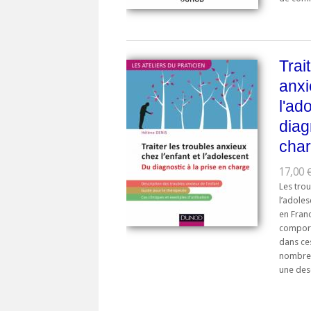
Trai
anxi
l'ad
diag
cha
17,00 €
Les trou
l’adole
en Franc
comport
dans ce
nombreu
une desc