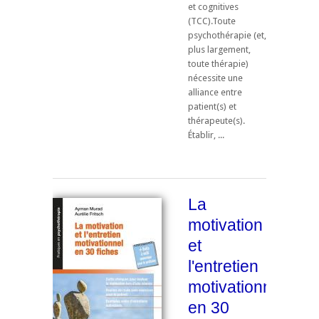
et cognitives
(TCC).Toute
psychothérapie (et,
plus largement,
toute thérapie)
nécessite une
alliance entre
patient(s) et
thérapeute(s).
Établir, ...
La
motivation
et
l'entretien
motivationnel
en 30