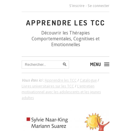
S'inscrire
-
Se connecter
APPRENDRE LES TCC
Découvrir les Thérapies
Comportementales, Cognitives et
Emotionnelles
MENU
Vous êtes ici :
Apprendre les TCC
/
Catalogue
/
Livres universitaires sur les TCC
/
L'entretien
motivationnel avec les adolescents et les jeunes
adultes