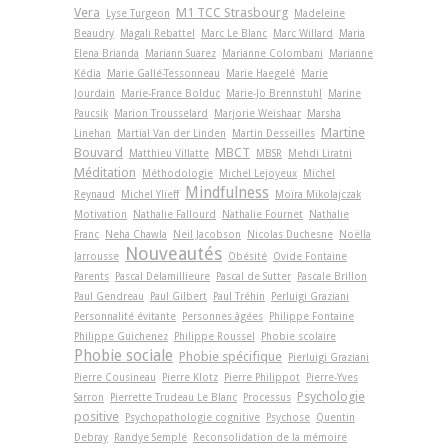
Vera
M1 TCC Strasbourg
Lyse Turgeon
Madeleine
Beaudry
Magali Rebattel
Marc Le Blanc
Marc Willard
Maria
Elena Brianda
Mariann Suarez
Marianne Colombani
Marianne
Kédia
Marie Gallé-Tessonneau
Marie Haegelé
Marie
Jourdain
Marie-France Bolduc
Marie-Jo Brennstuhl
Marine
Paucsik
Marion Trousselard
Marjorie Weishaar
Marsha
Martine
Linehan
Martial Van der Linden
Martin Desseilles
Bouvard
MBCT
Matthieu Villatte
MBSR
Mehdi Liratni
Méditation
Méthodologie
Michel Lejoyeux
Michel
Mindfulness
Reynaud
Michel Ylieff
Moïra Mikolajczak
Motivation
Nathalie Fallourd
Nathalie Fournet
Nathalie
Franc
Neha Chawla
Neil Jacobson
Nicolas Duchesne
Noëlla
Nouveautés
Jarrousse
Obésité
Ovide Fontaine
Parents
Pascal Delamillieure
Pascal de Sutter
Pascale Brillon
Paul Gendreau
Paul Gilbert
Paul Tréhin
Perluigi Graziani
Personnalité évitante
Personnes âgées
Philippe Fontaine
Philippe Guichenez
Philippe Roussel
Phobie scolaire
Phobie sociale
Phobie spécifique
Pierluigi Graziani
Pierre Cousineau
Pierre Klotz
Pierre Philippot
Pierre-Yves
Psychologie
Sarron
Pierrette Trudeau Le Blanc
Processus
positive
Psychopathologie cognitive
Psychose
Quentin
Debray
Randye Semple
Reconsolidation de la mémoire