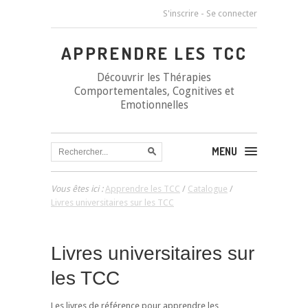
S'inscrire
-
Se connecter
APPRENDRE LES TCC
Découvrir les Thérapies
Comportementales, Cognitives et
Emotionnelles
MENU
Vous êtes ici :
Apprendre les TCC
/
Catalogue
/
Livres universitaires sur les TCC
Livres universitaires sur
les TCC
Les livres de référence pour apprendre les