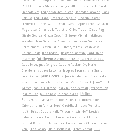
Fondamentaux de
Bassan
Fibromyalgie
Firouzeh Mehran
la TCC
Francis Gheysen
François Allard
François de Carufel
François Nef
François-Xavier Poudat
Françoise Laroche
Frank
Dattilio
Frank Laroi
Frédéric Chapelle
Frédéric Fanget
Frédérick Dionne
Gabriel Wahl
Gérard Apfeldorfer
Ghislain
Magerotte
Gilles de la Tourette
Gilles Trudel
Gisela Regli
Gisèle George
Grazia Ceschi
Grégory Michel
Habiletés
sociales
Haim Omer
Hal Arkowitz
Hannie van Genderen
Harcèlement
Hassan Rahioui
Henryka Katia Lesniewska
Hélène Denis
Ilios Kotsou
Imagerie mentale
Impulsivité
Intelligence émotionnelle
Insomnie
Isabelle Leboeuf
Isabelle Leygnac-Solignac
Isabelle Roskam
Ivy Marie
Blackburn
Jacques Lecomte
Jacques Thomas
Jana Grand
Jean Cottraux
Janet Klosko
Jean Goulet
Jean-Christophe
Seznec
Jean-Louis Monestès
Jean-Marie Boisvert
Jean-Michel
Gurret
Jean-Paul Durand
Jean-Philippe Zermati
Jeffrey Young
Jérôme
Jennifer Lee
Jeu de rôle
Jérôme Favrod
Palazzolo
Joanna Smith
Joël Billieux
Jolande van de
Griendt
Joran Farnier
Jordi Quoidbach
Josée Veillette
Judith Brisot-Dubois
Kelly Wilson
Kristin Neff
Laetizia
Dahéron
Laure Bricout
Laurence Kern
Laurent Holzer
Laurent Karila
Line Massé
Loretta Sala
Louis Chaloult
Louis
Luis
Vera
Lucia Romo
Lucie Brousseau
Lucien Rochat