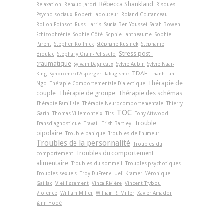
Rébecca Shankland
Relaxation
Renaud Jardri
Risques
Psycho-sociaux
Robert Ladouceur
Roland Coutanceau
Rollon Poinsot
Russ Harris
Samia Ben Youssef
Sarah Bowen
Schizophrénie
Sophie Côté
Sophie Lantheaume
Sophie
Parent
Stephen Rollnick
Stéphane Rusinek
Stéphanie
Stress post-
Bioulac
Stéphany Orain-Pelissolo
traumatique
Sylvain Dagneaux
Sylvie Aubin
Sylvie Naar-
TDAH
King
Syndrome d'Asperger
Tabagisme
Thanh-Lan
Thérapie de
Ngo
Thérapie Comportementale Dialectique
couple
Thérapie de groupe
Thérapie des schémas
Thérapie Familiale
Thérapie Neurocomportementale
Thierry
TOC
Garin
Thomas Villemonteix
Tics
Tony Attwood
Trouble
Transdiagnostique
Travail
Trish Bartley
bipolaire
Trouble panique
Troubles de l'humeur
Troubles de la personnalité
Troubles du
Troubles du comportement
comportement
alimentaire
Troubles du sommeil
Troubles psychotiques
Troubles sexuels
Troy DuFrene
Ueli Kramer
Véronique
Gaillac
Vieillissement
Vinca Rivière
Vincent Trybou
Violence
William Miller
William R. Miller
Xavier Amador
Yann Hodé