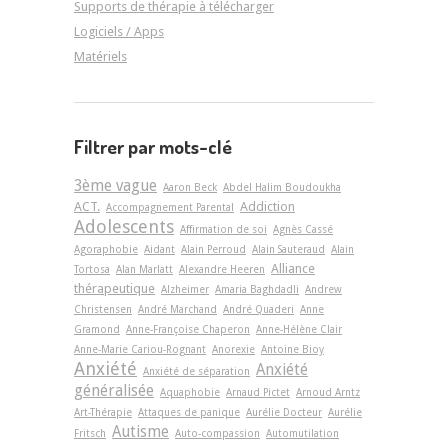
Supports de thérapie à télécharger
Logiciels / Apps
Matériels
Filtrer par mots-clé
3ème vague
Aaron Beck
Abdel Halim Boudoukha
ACT.
Addiction
Accompagnement Parental
Adolescents
Affirmation de soi
Agnès Cassé
Agoraphobie
Aidant
Alain Perroud
Alain Sauteraud
Alain
Alliance
Tortosa
Alan Marlatt
Alexandre Heeren
thérapeutique
Alzheimer
Amaria Baghdadli
Andrew
Christensen
André Marchand
André Quaderi
Anne
Gramond
Anne-Françoise Chaperon
Anne-Hélène Clair
Anne-Marie Cariou-Rognant
Anorexie
Antoine Bioy
Anxiété
Anxiété
Anxiété de séparation
généralisée
Aquaphobie
Arnaud Pictet
Arnoud Arntz
Art-Thérapie
Attaques de panique
Aurélie Docteur
Aurélie
Autisme
Fritsch
Auto-compassion
Automutilation