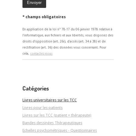
* champs obligatoires
En application de la loi n° 78-17 du 06 janvier 1978 relative à
l'informatique, aux fichiers et aux libertés, vous disposez des
droits d'opposition (art. 26i), d'accès (art. 34 à 38) et de
rectification (art. 36) des données vous concernant. Pour
cela,
contactez-nous
Catégories
Livres universitaires sur les TCC
Livres pour les patients
Livres sur les TCC (patient + thérapeute)
Bandes dessinées Thérapeutiques
Echelles psychométriques - Questionnaires