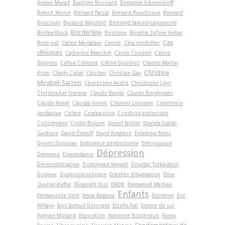
Ayman Murad
Baptiste Brossard
Benjamin Schoendorff
Benoît Monié
Bernard Pascal
Bernard Rouchouse
Bernard
Roucoule
Bernard Waysfeld
Bertrand Samuel-Lajeunesse
Borderline
Biofeedback
Boulimie
Brigitte Zellner Keller
Cas
Burn-out
Caline Majdalani
Cancer
Cara Verdellen
cliniques
Catherine Blanchet
Cécile Coudert
Céline
Baeyens
Céline Clément
Céline Douilliez
Charles Martin
Christine
Krum
Charly Cungi
Choden
Christian Gay
Mirabel-Sarron
Christophe André
Christophe Leys
Christopher Germer
Claude Baudu
Claude Berghmans
Claude Penet
Claudia Verret
Clément Lecomte
Cohérence
cardiaque
Colère
Compassion
Conduite antisociale
Cyclothymie
Cyrille Bouvet
Daniel Nollet
Daniela Eraldi-
Gackiere
David Dewulf
David Kingdon
Delphine Nelis
Dennis Donovan
Déficience Intellectuelle
Délinquance
Dépression
Démence
Dépendance
Désensibilisation
Dominique Servant
Douglas Turkington
Douleur
Dysmorphophobie
Echelles d'évaluation
Elise
Ouvrier-Buffet
Elizabeth Yost
EMDR
Emmanuel Madieu
Enfants
Emmanuelle Zech
Emna Ragama
Entretien
Eric
Willaye
Eryc Siobud Dorocant
Estelle Fall
Estime de soi
Evelyne Mollard
Exposition
Fabienne Boudreault
Fanny