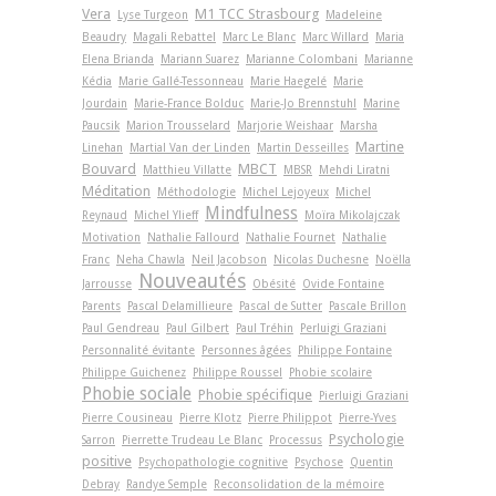
Vera
M1 TCC Strasbourg
Lyse Turgeon
Madeleine
Beaudry
Magali Rebattel
Marc Le Blanc
Marc Willard
Maria
Elena Brianda
Mariann Suarez
Marianne Colombani
Marianne
Kédia
Marie Gallé-Tessonneau
Marie Haegelé
Marie
Jourdain
Marie-France Bolduc
Marie-Jo Brennstuhl
Marine
Paucsik
Marion Trousselard
Marjorie Weishaar
Marsha
Martine
Linehan
Martial Van der Linden
Martin Desseilles
Bouvard
MBCT
Matthieu Villatte
MBSR
Mehdi Liratni
Méditation
Méthodologie
Michel Lejoyeux
Michel
Mindfulness
Reynaud
Michel Ylieff
Moïra Mikolajczak
Motivation
Nathalie Fallourd
Nathalie Fournet
Nathalie
Franc
Neha Chawla
Neil Jacobson
Nicolas Duchesne
Noëlla
Nouveautés
Jarrousse
Obésité
Ovide Fontaine
Parents
Pascal Delamillieure
Pascal de Sutter
Pascale Brillon
Paul Gendreau
Paul Gilbert
Paul Tréhin
Perluigi Graziani
Personnalité évitante
Personnes âgées
Philippe Fontaine
Philippe Guichenez
Philippe Roussel
Phobie scolaire
Phobie sociale
Phobie spécifique
Pierluigi Graziani
Pierre Cousineau
Pierre Klotz
Pierre Philippot
Pierre-Yves
Psychologie
Sarron
Pierrette Trudeau Le Blanc
Processus
positive
Psychopathologie cognitive
Psychose
Quentin
Debray
Randye Semple
Reconsolidation de la mémoire