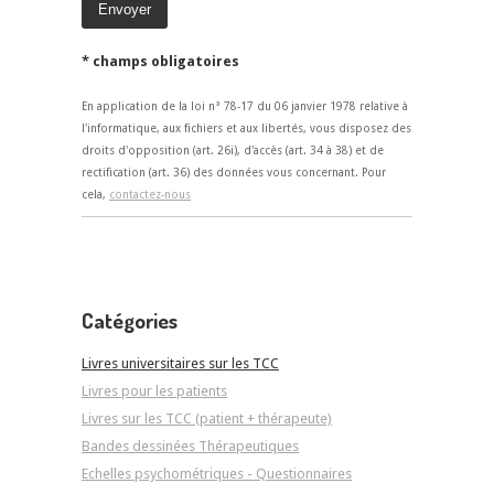
* champs obligatoires
En application de la loi n° 78-17 du 06 janvier 1978 relative à
l'informatique, aux fichiers et aux libertés, vous disposez des
droits d'opposition (art. 26i), d'accès (art. 34 à 38) et de
rectification (art. 36) des données vous concernant. Pour
cela,
contactez-nous
Catégories
Livres universitaires sur les TCC
Livres pour les patients
Livres sur les TCC (patient + thérapeute)
Bandes dessinées Thérapeutiques
Echelles psychométriques - Questionnaires