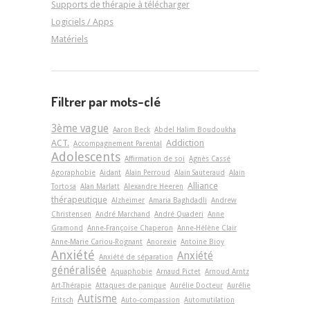
Supports de thérapie à télécharger
Logiciels / Apps
Matériels
Filtrer par mots-clé
3ème vague
Aaron Beck
Abdel Halim Boudoukha
ACT.
Addiction
Accompagnement Parental
Adolescents
Affirmation de soi
Agnès Cassé
Agoraphobie
Aidant
Alain Perroud
Alain Sauteraud
Alain
Alliance
Tortosa
Alan Marlatt
Alexandre Heeren
thérapeutique
Alzheimer
Amaria Baghdadli
Andrew
Christensen
André Marchand
André Quaderi
Anne
Gramond
Anne-Françoise Chaperon
Anne-Hélène Clair
Anne-Marie Cariou-Rognant
Anorexie
Antoine Bioy
Anxiété
Anxiété
Anxiété de séparation
généralisée
Aquaphobie
Arnaud Pictet
Arnoud Arntz
Art-Thérapie
Attaques de panique
Aurélie Docteur
Aurélie
Autisme
Fritsch
Auto-compassion
Automutilation