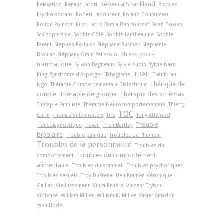
Rébecca Shankland
Relaxation
Renaud Jardri
Risques
Psycho-sociaux
Robert Ladouceur
Roland Coutanceau
Rollon Poinsot
Russ Harris
Samia Ben Youssef
Sarah Bowen
Schizophrénie
Sophie Côté
Sophie Lantheaume
Sophie
Parent
Stephen Rollnick
Stéphane Rusinek
Stéphanie
Stress post-
Bioulac
Stéphany Orain-Pelissolo
traumatique
Sylvain Dagneaux
Sylvie Aubin
Sylvie Naar-
TDAH
King
Syndrome d'Asperger
Tabagisme
Thanh-Lan
Thérapie de
Ngo
Thérapie Comportementale Dialectique
couple
Thérapie de groupe
Thérapie des schémas
Thérapie Familiale
Thérapie Neurocomportementale
Thierry
TOC
Garin
Thomas Villemonteix
Tics
Tony Attwood
Trouble
Transdiagnostique
Travail
Trish Bartley
bipolaire
Trouble panique
Troubles de l'humeur
Troubles de la personnalité
Troubles du
Troubles du comportement
comportement
alimentaire
Troubles du sommeil
Troubles psychotiques
Troubles sexuels
Troy DuFrene
Ueli Kramer
Véronique
Gaillac
Vieillissement
Vinca Rivière
Vincent Trybou
Violence
William Miller
William R. Miller
Xavier Amador
Yann Hodé