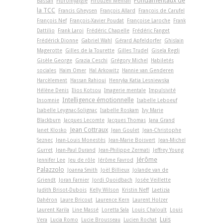
Fondamentaux de
Bassan
Fibromyalgie
Firouzeh Mehran
la TCC
Francis Gheysen
François Allard
François de Carufel
François Nef
François-Xavier Poudat
Françoise Laroche
Frank
Dattilio
Frank Laroi
Frédéric Chapelle
Frédéric Fanget
Frédérick Dionne
Gabriel Wahl
Gérard Apfeldorfer
Ghislain
Magerotte
Gilles de la Tourette
Gilles Trudel
Gisela Regli
Gisèle George
Grazia Ceschi
Grégory Michel
Habiletés
sociales
Haim Omer
Hal Arkowitz
Hannie van Genderen
Harcèlement
Hassan Rahioui
Henryka Katia Lesniewska
Hélène Denis
Ilios Kotsou
Imagerie mentale
Impulsivité
Intelligence émotionnelle
Insomnie
Isabelle Leboeuf
Isabelle Leygnac-Solignac
Isabelle Roskam
Ivy Marie
Blackburn
Jacques Lecomte
Jacques Thomas
Jana Grand
Jean Cottraux
Janet Klosko
Jean Goulet
Jean-Christophe
Seznec
Jean-Louis Monestès
Jean-Marie Boisvert
Jean-Michel
Gurret
Jean-Paul Durand
Jean-Philippe Zermati
Jeffrey Young
Jérôme
Jennifer Lee
Jeu de rôle
Jérôme Favrod
Palazzolo
Joanna Smith
Joël Billieux
Jolande van de
Griendt
Joran Farnier
Jordi Quoidbach
Josée Veillette
Judith Brisot-Dubois
Kelly Wilson
Kristin Neff
Laetizia
Dahéron
Laure Bricout
Laurence Kern
Laurent Holzer
Laurent Karila
Line Massé
Loretta Sala
Louis Chaloult
Louis
Luis
Vera
Lucia Romo
Lucie Brousseau
Lucien Rochat