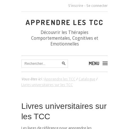
S'inscrire
-
Se connecter
APPRENDRE LES TCC
Découvrir les Thérapies
Comportementales, Cognitives et
Emotionnelles
MENU
Vous êtes ici :
Apprendre les TCC
/
Catalogue
/
Livres universitaires sur les TCC
Livres universitaires sur
les TCC
Les livres de référence pour apprendre les