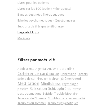
Livres pour les patients
Livres sur les TCC (patient + thérapeute)
Bandes dessinées Thérapeutiques
Echelles psychométriques - Questionnaires
Supports de thérapie à télécharger
Logiciels / Apps
Matériels
Filtrer par mots-clé
Adolescents
Agenda
Autisme
Borderline
Cohérence cardiaque
Dépression
Enfants
Estime de soi
Firouzeh Mehran
Jérôme Favrod
Méditation
Mindfulness
Psychologie
Relaxation
Schizophrénie
positive
Stress
post-traumatique
Suicide
Trouble bipolaire
Troubles de l'humeur
Troubles de la personnalité
Troubles du sommeil
Troubles psychotiques