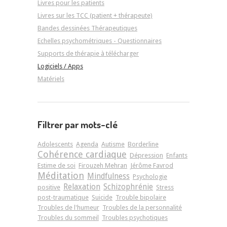
Livres pour les patients
Livres sur les TCC (patient + thérapeute)
Bandes dessinées Thérapeutiques
Echelles psychométriques - Questionnaires
Supports de thérapie à télécharger
Logiciels / Apps
Matériels
Filtrer par mots-clé
Adolescents
Agenda
Autisme
Borderline
Cohérence cardiaque
Dépression
Enfants
Estime de soi
Firouzeh Mehran
Jérôme Favrod
Méditation
Mindfulness
Psychologie
Relaxation
Schizophrénie
positive
Stress
post-traumatique
Suicide
Trouble bipolaire
Troubles de l'humeur
Troubles de la personnalité
Troubles du sommeil
Troubles psychotiques