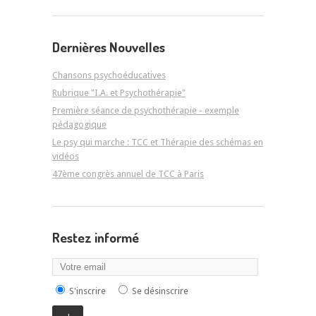
Dernières Nouvelles
Chansons psychoéducatives
Rubrique "I.A. et Psychothérapie"
Première séance de psychothérapie - exemple
pédagogique
Le psy qui marche : TCC et Thérapie des schémas en
vidéos
47ème congrès annuel de TCC à Paris
Restez informé
S'inscrire
Se désinscrire