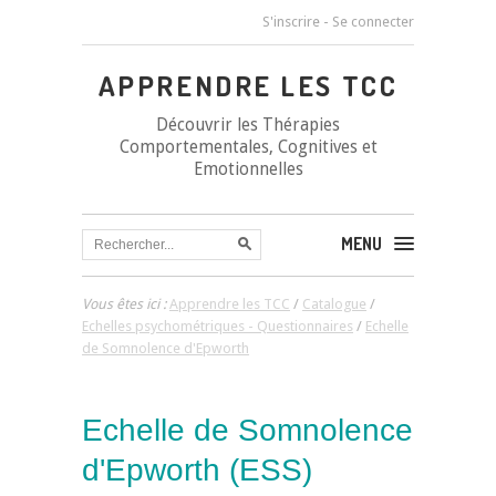
S'inscrire
-
Se connecter
APPRENDRE LES TCC
Découvrir les Thérapies
Comportementales, Cognitives et
Emotionnelles
MENU
Vous êtes ici :
Apprendre les TCC
/
Catalogue
/
Echelles psychométriques - Questionnaires
/
Echelle
de Somnolence d'Epworth
Echelle de Somnolence
d'Epworth
(ESS)