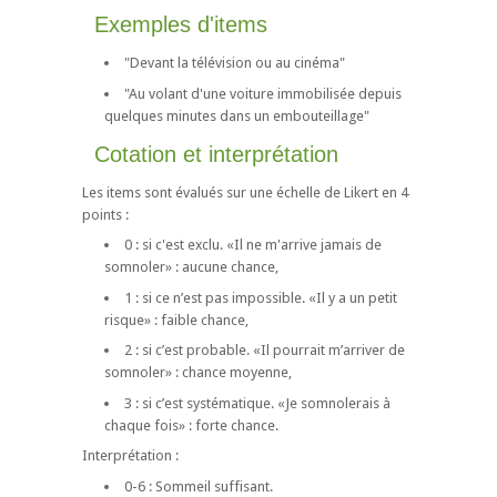
Exemples d'items
"Devant la télévision ou au cinéma"
"Au volant d'une voiture immobilisée depuis
quelques minutes dans un embouteillage"
Cotation et interprétation
Les items sont évalués sur une échelle de Likert en 4
points :
0 : si c'est exclu. «Il ne m'arrive jamais de
somnoler» : aucune chance,
1 : si ce n’est pas impossible. «Il y a un petit
risque» : faible chance,
2 : si c’est probable. «Il pourrait m’arriver de
somnoler» : chance moyenne,
3 : si c’est systématique. «Je somnolerais à
chaque fois» : forte chance.
Interprétation :
0-6 : Sommeil suffisant.