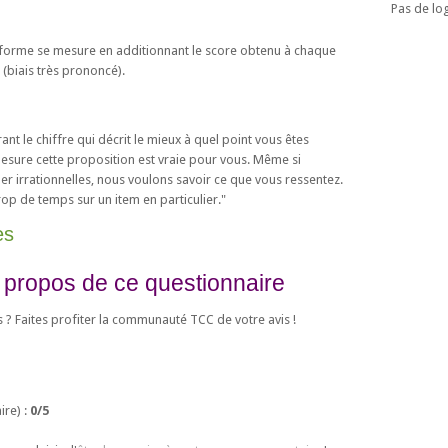
Pas de log
forme se mesure en additionnant le score obtenu à chaque
2 (biais très prononcé).
nt le chiffre qui décrit le mieux à quel point vous êtes
mesure cette proposition est vraie pour vous. Même si
r irrationnelles, nous voulons savoir ce que vous ressentez.
op de temps sur un item en particulier."
es
 propos de ce questionnaire
s ? Faites profiter la communauté TCC de votre avis !
re) :
0
/
5