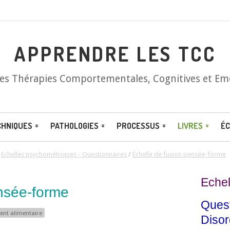
APPRENDRE LES TCC
les Thérapies Comportementales, Cognitives et Em
CHNIQUES
PATHOLOGIES
PROCESSUS
LIVRES
ÉC
/
Echelles psychométriques - Questionnaires
/
Échelle de fusion pensée-forme
Echel
ensée-forme
Quest
nt alimentaire
Disor