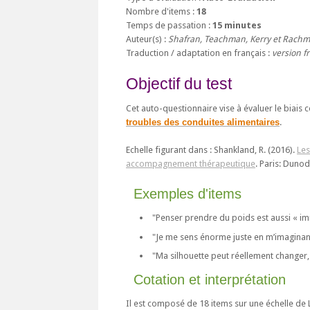
Nombre d'items :
18
Temps de passation :
15 minutes
Auteur(s) :
Shafran, Teachman, Kerry et Rachm
Traduction / adaptation en français :
version f
Objectif du test
Cet auto-questionnaire vise à évaluer le biais
troubles des conduites alimentaires
.
Echelle figurant dans : Shankland, R. (2016).
Les
accompagnement thérapeutique
. Paris: Dunod
Exemples d'items
"Penser prendre du poids est aussi « i
"Je me sens énorme juste en m’imaginant
"Ma silhouette peut réellement changer, 
Cotation et interprétation
Il est composé de 18 items sur une échelle de Li