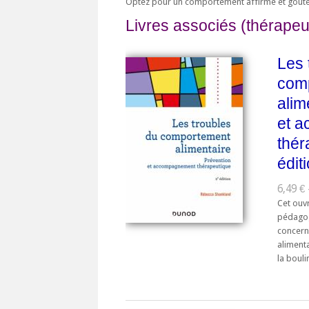
Optez pour un comportement affirmé et goûtez
Livres associés (thérapeu
Les 
com
alim
et 
thér
édit
6,49 € 
Cet ouv
pédagog
concern
alimenta
la boulim