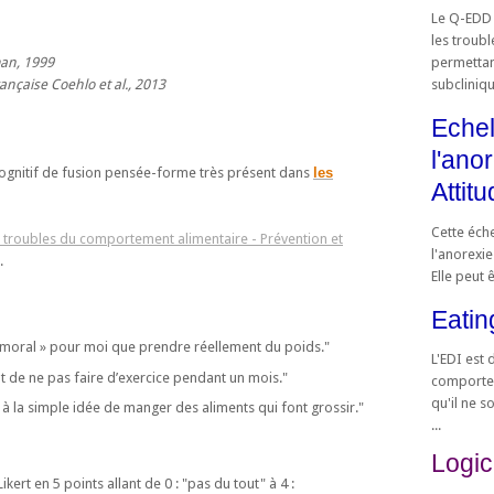
Le Q-EDD 
les troub
an, 1999
permettan
rançaise Coehlo et al., 2013
subclinique
Echel
l'ano
 cognitif de fusion pensée-forme très présent dans
les
Attit
Cette éch
 troubles du comportement alimentaire - Prévention et
l'anorexie
.
Elle peut êt
Eatin
mmoral » pour moi que prendre réellement du poids."
L'EDI est 
 de ne pas faire d’exercice pendant un mois."
comportem
qu'il ne s
à la simple idée de manger des aliments qui font grossir."
...
Logic
kert en 5 points allant de 0 : "pas du tout" à 4 :