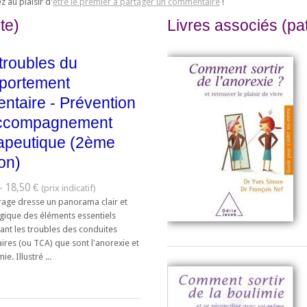
 au plaisir d'
être le premier à partager un commentaire
!
te)
Livres associés (pat
troubles du
portement
entaire - Prévention
accompagnement
apeutique (2ème
ion)
- 18,50 €
rage dresse un panorama clair et
ique des éléments essentiels
ant les troubles des conduites
ires (ou TCA) que sont l'anorexie et
ie. Illustré ...