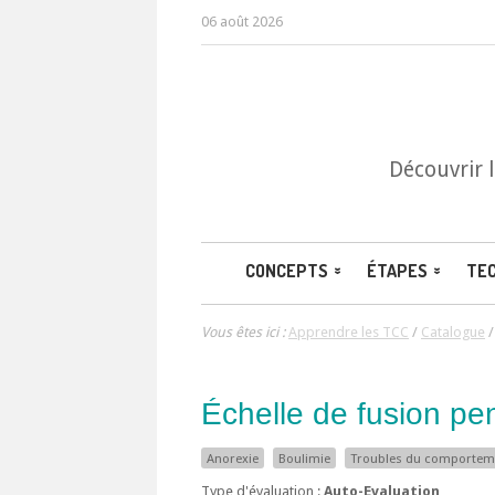
06 août 2026
Découvrir 
CONCEPTS
ÉTAPES
TE
Vous êtes ici :
Apprendre les TCC
/
Catalogue
Échelle de fusion p
Anorexie
Boulimie
Troubles du comporteme
Type d'évaluation :
Auto-Evaluation