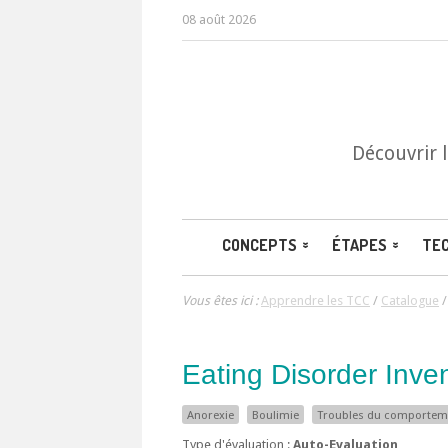
08 août 2026
Découvrir 
CONCEPTS
ÉTAPES
TE
Vous êtes ici :
Apprendre les TCC
/
Catalogue
Eating Disorder Inve
Anorexie
Boulimie
Troubles du comporteme
Type d'évaluation :
Auto-Evaluation