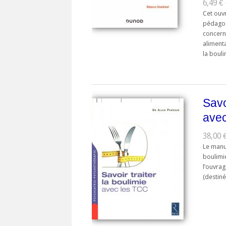
6,49 € 
Cet ouv
pédagog
concern
alimenta
la boulim
Savo
ave
38,00 
Le manue
boulimie
l’ouvrag
(destiné 