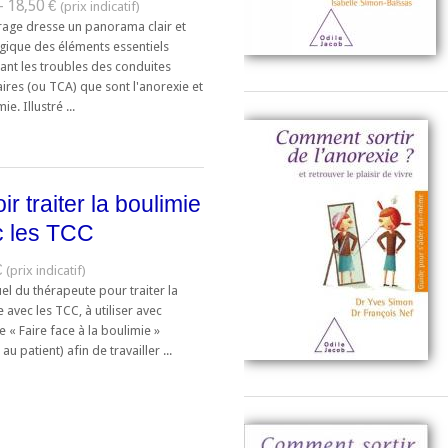
- 18,50 €
rage dresse un panorama clair et
ique des éléments essentiels
ant les troubles des conduites
ires (ou TCA) que sont l'anorexie et
ie. Illustré ...
ir traiter la boulimie
c les TCC
€
l du thérapeute pour traiter la
 avec les TCC, à utiliser avec
e « Faire face à la boulimie »
au patient) afin de travailler ...