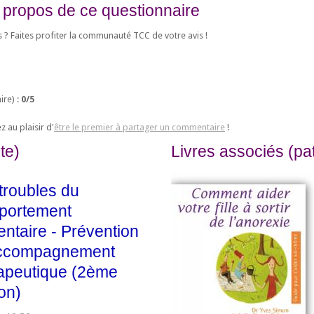
 propos de ce questionnaire
s ? Faites profiter la communauté TCC de votre avis !
re) :
0
/
5
 au plaisir d'
être le premier à partager un commentaire
!
te)
Livres associés (pat
troubles du
portement
entaire - Prévention
accompagnement
apeutique (2ème
ion)