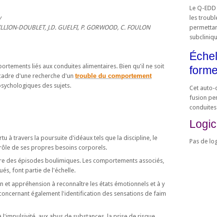
Le Q-EDD 
y
les troub
ILLION-DOUBLET, J.D. GUELFI, P. GORWOOD, C. FOULON
permettan
subclinique
Échel
portements liés aux conduites alimentaires. Bien qu'il ne soit
form
e cadre d'une recherche d'un
trouble du comportement
 psychologiques des sujets.
Cet auto-q
fusion pe
conduites
Logic
tu à travers la poursuite d'idéaux tels que la discipline, le
Pas de log
contrôle de ses propres besoins corporels.
faire des épisodes boulimiques. Les comportements associés,
s, font partie de l'échelle.
 et appréhension à reconnaître les états émotionnels et à y
concernant également l'identification des sensations de faim
 l'impulsivité, aux abus de substances, la prise de risque,