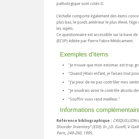
pathologique sont cotés 0.
L’échelle comporte également des items concernant
plus bas, le poids antérieur le plus élevé, l’â
les sujets.
Ce questionnaire est accessible sur la base de
(ECSP) éditée par Pierre Fabre Médicament.
Exemples d'items
"Je trouve que mon estomac est trop gr
"Quand j’étais enfant, je faisais tout p
"J’ai peur de ne pas contrôler mes senti
"Je voudrais avoir le contrôle absolu d
"Souffrir vous rend meilleur."
Informations complémentair
Référence bibliographique :
CRIQUILLION-D
Disorder Inventory” (EDI). In. J.D. Guelfi, V. G
Paris, 249-260, 1995.