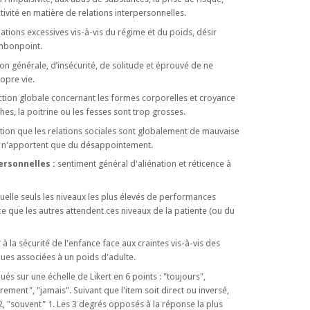
uctivité en matière de relations interpersonnelles.
tions excessives vis-à-vis du régime et du poids, désir
embonpoint.
 générale, d’insécurité, de solitude et éprouvé de ne
ropre vie.
ction globale concernant les formes corporelles et croyance
hes, la poitrine ou les fesses sont trop grosses.
tion que les relations sociales sont globalement de mauvaise
 et n'apportent que du désappointement.
ersonnelles :
sentiment général d'aliénation et réticence à
elle seuls les niveaux les plus élevés de performances
e que les autres attendent ces niveaux de la patiente (ou du
 à la sécurité de l'enfance face aux craintes vis-à-vis des
es associées à un poids d'adulte.
és sur une échelle de Likert en 6 points : "toujours",
ement", "jamais". Suivant que l'item soit direct ou inversé,
, "souvent" 1. Les 3 degrés opposés à la réponse la plus