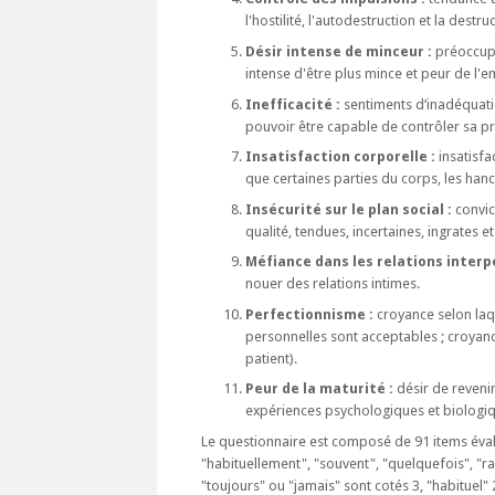
l'hostilité, l'autodestruction et la destr
Désir intense de minceur :
préoccupa
intense d'être plus mince et peur de l'
Inefficacité :
sentiments d’inadéquation
pouvoir être capable de contrôler sa p
Insatisfaction corporelle :
insatisfa
que certaines parties du corps, les hanc
Insécurité sur le plan social :
convic
qualité, tendues, incertaines, ingrates
Méfiance dans les relations interp
nouer des relations intimes.
Perfectionnisme :
croyance selon laqu
personnelles sont acceptables ; croyanc
patient).
Peur de la maturité :
désir de revenir
expériences psychologiques et biologiqu
Le questionnaire est composé de 91 items évalu
"habituellement", "souvent", "quelquefois", "rar
"toujours" ou "jamais" sont cotés 3, "habituel" 2