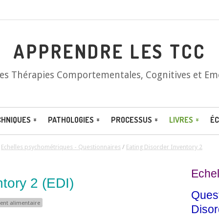
APPRENDRE LES TCC
les Thérapies Comportementales, Cognitives et Em
CHNIQUES
PATHOLOGIES
PROCESSUS
LIVRES
ÉC
/
Echelles psychométriques - Questionnaires
/
Eating Disorder Inventory 2
Echel
ntory 2
(EDI)
Quest
nt alimentaire
Disor