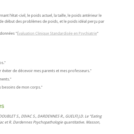
 l’état-civil, le poids actuel, la taille, le poids antérieur le
ge de début des problèmes de poids, et le poids idéal perçu par
 données "
Évaluation Clinique Standardisée en Psychiatrie
"
os."
our éviter de décevoir mes parents et mes professeurs."
ments."
es besoins de mon corps."
es
OUBLET S., DIVAC S., DARDENNES R., GUELFI J.D. Le “Eating
aillac et R. Dardennes Psychopathologie quantitative. Masson,