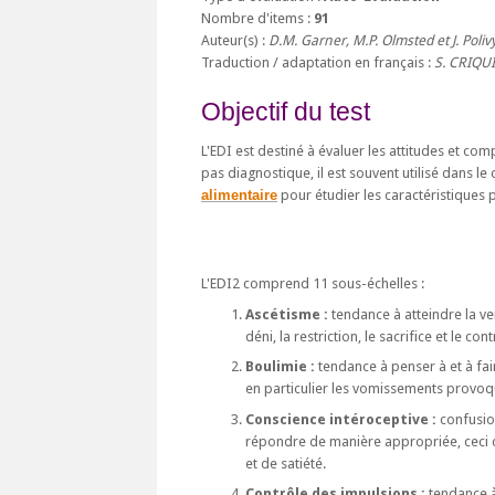
Nombre d'items :
91
Auteur(s) :
D.M. Garner, M.P. Olmsted et J. Poliv
Traduction / adaptation en français :
S. CRIQU
Objectif du test
L'EDI est destiné à évaluer les attitudes et com
pas diagnostique, il est souvent utilisé dans l
alimentaire
pour étudier les caractéristiques
L'EDI2 comprend 11 sous-échelles :
Ascétisme :
tendance à atteindre la ver
déni, la restriction, le sacrifice et le 
Boulimie :
tendance à penser à et à 
en particulier les vomissements provoqué
Conscience intéroceptive :
confusion
répondre de manière appropriée, ceci 
et de satiété.
Contrôle des impulsions :
tendance à