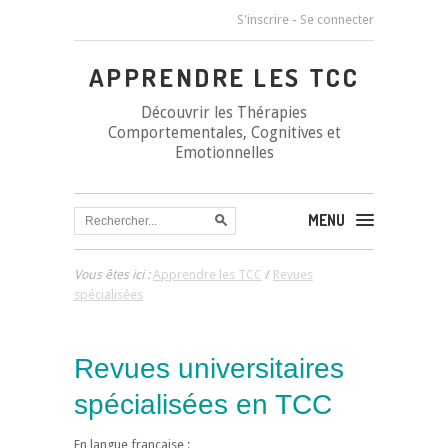
S'inscrire
-
Se connecter
APPRENDRE LES TCC
Découvrir les Thérapies
Comportementales, Cognitives et
Emotionnelles
MENU
Vous êtes ici :
Apprendre les TCC
/
Revues
spécialisées
Revues universitaires
spécialisées en TCC
En langue française :