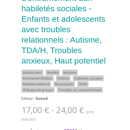
habiletés sociales -
Enfants et adolescents
avec troubles
relationnels : Autisme,
TDA/H, Troubles
anxieux, Haut potentiel
Adolescents
Anxiété
Autisme
Emmanuel Madieu
Enfants
Habiletés sociales
Nathalie Fallourd
Nouveautés
TDAH
Thérapie de groupe
Troubles du comportement
Éditeur :
Dunod
17,00 € - 24,00 €