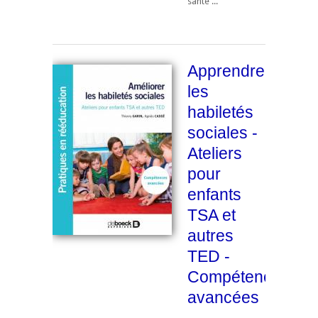
santé ...
Apprendre
les
habiletés
sociales -
Ateliers
pour
enfants
TSA et
autres
TED -
Compétences
avancées