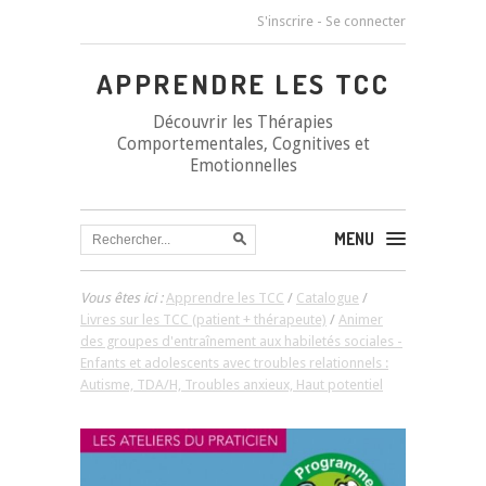
S'inscrire
-
Se connecter
APPRENDRE LES TCC
Découvrir les Thérapies
Comportementales, Cognitives et
Emotionnelles
MENU
Vous êtes ici :
Apprendre les TCC
/
Catalogue
/
Livres sur les TCC (patient + thérapeute)
/
Animer
des groupes d'entraînement aux habiletés sociales -
Enfants et adolescents avec troubles relationnels :
Autisme, TDA/H, Troubles anxieux, Haut potentiel