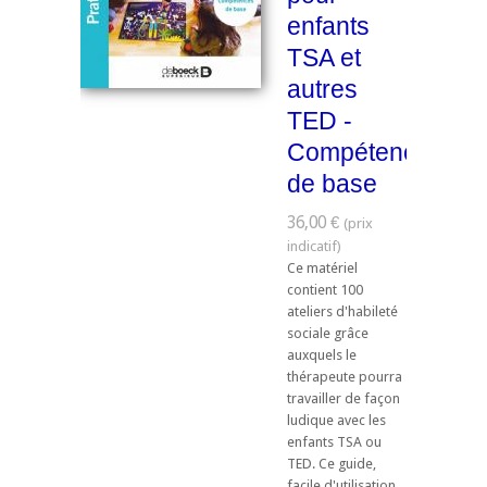
enfants
TSA et
autres
TED -
Compétences
de base
36,00 €
Ce matériel
contient 100
ateliers d'habileté
sociale grâce
auxquels le
thérapeute pourra
travailler de façon
ludique avec les
enfants TSA ou
TED. Ce guide,
facile d'utilisation,