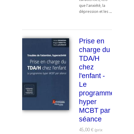
que l'anxiété, la
dépression et les ...
Prise en
charge du
TDA/H
chez
l'enfant -
Le
programme
hyper
MCBT par
séance
45,00 €