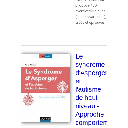
propose 130
exercices ludiques
(et leurs variantes),
créés et éprouvés
...
Le
syndrome
d'Asperger
et
l'autisme
de haut
niveau -
Approche
comportementalis