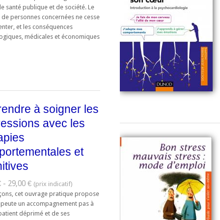
e santé publique et de société. Le
de personnes concernées ne cesse
nter, et les conséquences
ogiques, médicales et économiques
endre à soigner les
essions avec les
apies
ortementales et
itives
 - 29,00 €
eçons, cet ouvrage pratique propose
apeute un accompagnement pas à
patient déprimé et de ses