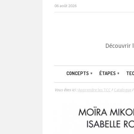
06 août 2026
Découvrir 
CONCEPTS
ÉTAPES
TE
Vous êtes ici :
Apprendre les TCC
/
Catalogue