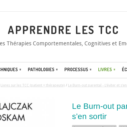
APPRENDRE LES TCC
les Thérapies Comportementales, Cognitives et Em
CHNIQUES
PATHOLOGIES
PROCESSUS
LIVRES
ÉC
/
Livres sur les TCC (patient + thérapeute)
/
Le Burn-out parental - L’éviter et s’en
Le Burn-out pare
s’en sortir