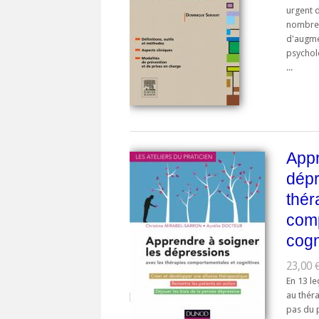
urgent d
nombre 
d'augme
psychol
...
Appr
dépr
thér
comp
cogn
23,00 €
En 13 l
au thér
pas du 