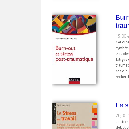
Burn
trau
15,00 €
Cet ouv
synthét
troubles
fatigue 
traumat
cas clin
recherc
Le s
20,00 €
Le stres
débat e