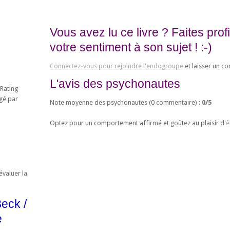
Vous avez lu ce livre ? Faites pro
votre sentiment à son sujet ! :-)
Connectez-vous pour rejoindre l'endogroupe
et laisser un c
L'avis des psychonautes
 Rating
égé par
Note moyenne des psychonautes (
0
commentaire) :
0
/
5
Optez pour un comportement affirmé et goûtez au plaisir d'
ê
valuer la
eck /
e