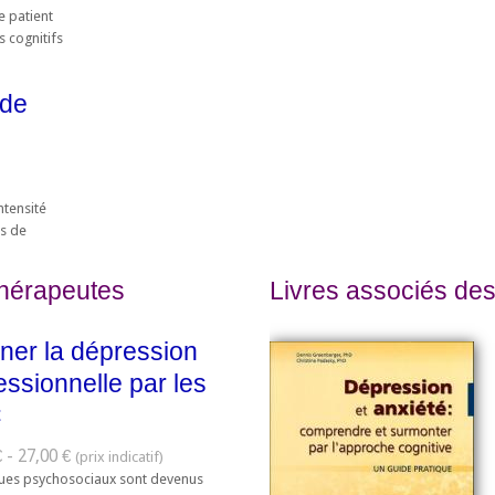
e patient
s cognitifs
 de
n
ntensité
ms de
thérapeutes
Livres associés des
ner la dépression
essionnelle par les
C
 - 27,00 €
ques psychosociaux sont devenus