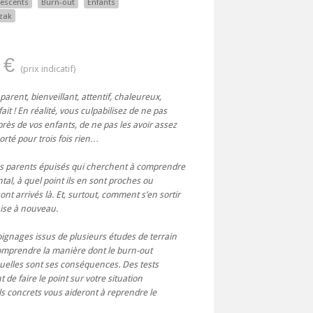
escents
Burn-out
Enfants
zak
 €
arent, bienveillant, attentif, chaleureux,
ait ! En réalité, vous culpabilisez de ne pas
ès de vos enfants, de ne pas les avoir assez
rté pour trois fois rien…
les parents épuisés qui cherchent à comprendre
tal, à quel point ils en sont proches ou
nt arrivés là. Et, surtout, comment s’en sortir
uise à nouveau.
ignages issus de plusieurs études de terrain
omprendre la manière dont le burn-out
quelles sont ses conséquences. Des tests
de faire le point sur votre situation
ls concrets vous aideront à reprendre le