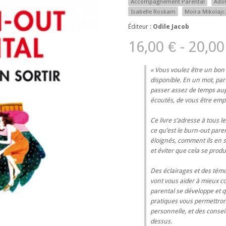
Accompagnement Parental
Adol
Isabelle Roskam
Moïra Mikolajc
Éditeur :
Odile Jacob
16,00 € - 20,00
Vous voulez être un bon p
disponible. En un mot, parf
passer assez de temps aupr
écoutés, de vous être empo
Ce livre s’adresse à tous 
ce qu’est le burn-out paren
éloignés, comment ils en so
et éviter que cela se prod
Des éclairages et des témo
vont vous aider à mieux c
parental se développe et 
pratiques vous permettront 
personnelle, et des consei
dessus.