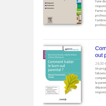
l'une d
respons
Parmi ce
professi
l'ombre
professi
Comm
out 
24,00 €
Un prog
l’absen
compense
la paren
dépassés
responsa