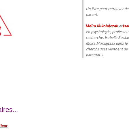
Un livre pour retrouver de
parent.
Moïra Mikolajczak
et
Isa
en psychologie, professeure
recherche. Isabelle Roskam
Moïra Mikolajczak dans le
chercheuses viennent de cl
parental.
res...
iteur
.