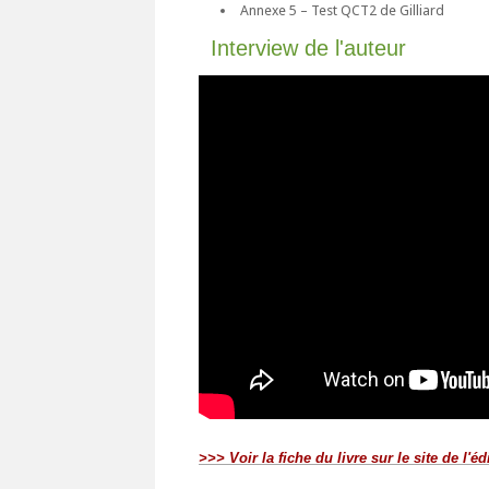
Annexe 5 – Test QCT2 de Gilliard
Interview de l'auteur
>>> Voir la fiche du livre sur le site de l'éd