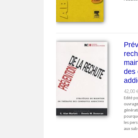
Prév
rech
main
des 
addi
42,00 
Edité po
ouvrage
générat
pourquoi
les per
aux subs