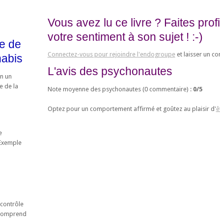
Vous avez lu ce livre ? Faites pro
votre sentiment à son sujet ! :-)
e de
Connectez-vous pour rejoindre l'endogroupe
et laisser un c
abis
L'avis des psychonautes
un un
e de la
Note moyenne des psychonautes (
0
commentaire) :
0
/
5
Optez pour un comportement affirmé et goûtez au plaisir d'
ê
e
 Exemple
contrôle
t comprend