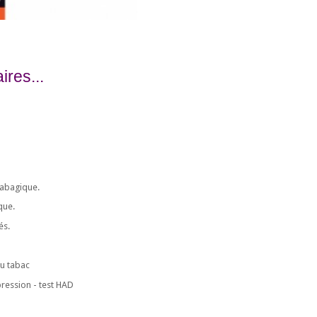
res...
tabagique.
que.
és.
du tabac
ression - test HAD