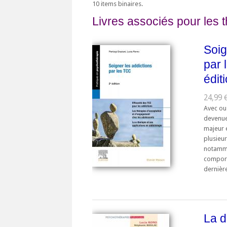
10 items binaires.
Livres associés pour les 
Soig
par
édit
24,99 €
Avec ou
devenue
majeur 
plusieur
notamme
comport
dernière
La 