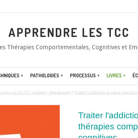
APPRENDRE LES TCC
les Thérapies Comportementales, Cognitives et Em
CHNIQUES
PATHOLOGIES
PROCESSUS
LIVRES
ÉC
/
Livres sur les TCC (patient + thérapeute)
/
Traiter l'addiction au tabac avec le
Traiter l'addict
thérapies comp
cognitives