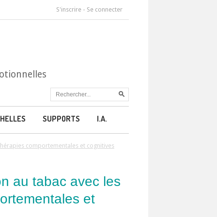
S'inscrire
-
Se connecter
otionnelles
HELLES
SUPPORTS
I.A.
s thérapies comportementales et cognitives
ion au tabac avec les
ortementales et