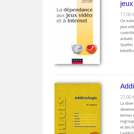
jeux
17,00 €
On estim
jeux vid
contrôle
activité
Quelles
bénéfice
Addi
27,00 €
La diver
devenue
termes 
regroup
et des l
l'addict