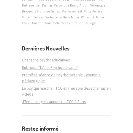
DuFrene
Ueli Kramer
Véronique Brand-Arpon
Véronique
Briquet
Véronique Gaillac
Vieillissement
Vinca Rivière
Vincent Trybou
Violence
William Miller
William R. Miller
Xavier Amador
Yann Hodé
Yves Simon
Zindel Segal
Dernières Nouvelles
Chansons psychoéducatives
Rubrique "I.A. et Psychothérapie"
Première séance de psychothérapie - exemple
pédagogique
Le psy qui marche : TCC et Thérapie des schémas en
vidéos
47ème congrès annuel de TCC à Paris
Restez informé