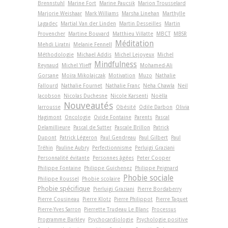
Brennstuhl
Marine Fort
Marine Paucsik
Marion Trousselard
Marjorie Weishaar
Mark Williams
Marsha Linehan
Marthylle
Lagadec
Martial Van der Linden
Martin Desseilles
Martin
Provencher
Martine Bouvard
Matthieu Villatte
MBCT
MBSR
Méditation
Mehdi Liratni
Melanie Fennell
Méthodologie
Michael Addis
Michel Lejoyeux
Michel
Mindfulness
Reynaud
Michel Ylieff
Mohamed-Ali
Gorsane
Moïra Mikolajczak
Motivation
Muzo
Nathalie
Fallourd
Nathalie Fournet
Nathalie Franc
Neha Chawla
Neil
Jacobson
Nicolas Duchesne
Nicole Karsenti
Noëlla
Nouveautés
Jarrousse
Obésité
Odile Darbon
Olivia
Hagimont
Oncologie
Ovide Fontaine
Parents
Pascal
Delamillieure
Pascal de Sutter
Pascale Brillon
Patrick
Dupont
Patrick Légeron
Paul Gendreau
Paul Gilbert
Paul
Tréhin
Pauline Aubry
Perfectionnisme
Perluigi Graziani
Personnalité évitante
Personnes âgées
Peter Cooper
Philippe Fontaine
Philippe Guichenez
Philippe Peignard
Phobie sociale
Philippe Roussel
Phobie scolaire
Phobie spécifique
Pierluigi Graziani
Pierre Bordaberry
Pierre Cousineau
Pierre Klotz
Pierre Philippot
Pierre Taquet
Pierre-Yves Sarron
Pierrette Trudeau Le Blanc
Processus
Programme Barkley
Psychocardiologie
Psychologie positive