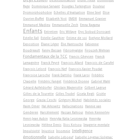
Désensibilisation
Didier Pleux
Dominique
Page
Dominique Servant
Douglas Turkington
Douleur
Dysmorphophobie
Echelles d'évaluation
Eline Snel
Elise
Ouvrier-Buffet
Elizabeth Yost
EMDR
Emmanuel Granier
Emmanuel Madieu
Emmanuelle Zech
Emna Ragama
Enfants
Entretien
Eric Willaye
Eryc Siobud Dorocant
Estelle Fall
Estelle Gauthier
Estime de soi
Evelyne Mollard
Exposition
Éliane Léger
Élie Hantouche
Fabienne
Boudreault
Fanny Bassan
Fibromyalgie
Firouzeh Mehran
Fondamentaux de la TCC
Francis Gheysen
Franck
Lamagnère
Franck Peyré
François Allard
François de Carufel
François Lelord
François Nef
François-Xavier Poudat
Françoise Laroche
Frank Dattilio
Frank Laroi
Frédéric
Chapelle
Frédéric Fanget
Frédérick Dionne
Gabriel Wahl
Gérard Apfeldorfer
Ghislain Magerotte
Gilbert Lagrue
Gilles de la Tourette
Gilles Trudel
Gisela Regli
Gisèle
George
Grazia Ceschi
Grégory Michel
Habiletés sociales
Haim Omer
Hal Arkowitz
Hallucinations
Hannie van
Genderen
Harcèlement
Hassan Rahioui
Helen Kennerley
Henri-Jean Aubin
Henryka Katia Lesniewska
Henryka
Lesniewska
Hélène Denis
Ilios Kotsou
Imagerie mentale
Intelligence
Impulsivité
Injustice
Insomnie
émotionnelle
Isabelle Leboeuf
Isabelle Leygnac-Solignac