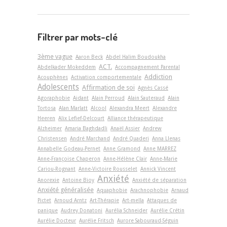
Filtrer par mots-clé
3ème vague
Aaron Beck
Abdel Halim Boudoukha
ACT.
Abdelkader Mokeddem
Accompagnement Parental
Addiction
Acouphènes
Activation comportementale
Adolescents
Affirmation de soi
Agnès Cassé
Agoraphobie
Aidant
Alain Perroud
Alain Sauteraud
Alain
Tortosa
Alan Marlatt
Alcool
Alexandra Meert
Alexandre
Heeren
Alix Lefief-Delcourt
Alliance thérapeutique
Alzheimer
Amaria Baghdadli
Anaël Assier
Andrew
Christensen
André Marchand
André Quaderi
Anna Llenas
Annabelle Godeau-Pernet
Anne Gramond
Anne MARREZ
Anne-Françoise Chaperon
Anne-Hélène Clair
Anne-Marie
Cariou-Rognant
Anne-Victoire Rousselet
Annick Vincent
Anxiété
Anorexie
Antoine Bioy
Anxiété de séparation
Anxiété généralisée
Aquaphobie
Arachnophobie
Arnaud
Pictet
Arnoud Arntz
Art-Thérapie
Art-­mella
Attaques de
panique
Audrey Donatoni
Aurélia Schneider
Aurélie Crétin
Aurélie Docteur
Aurélie Fritsch
Aurore Sabouraud-Séguin