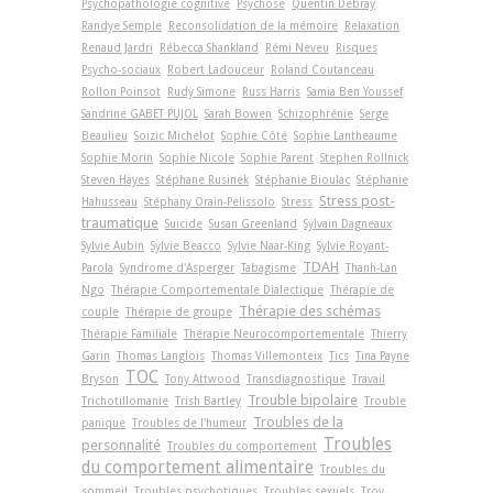
Psychopathologie cognitive
Psychose
Quentin Debray
Randye Semple
Reconsolidation de la mémoire
Relaxation
Renaud Jardri
Rébecca Shankland
Rémi Neveu
Risques
Psycho-sociaux
Robert Ladouceur
Roland Coutanceau
Rollon Poinsot
Rudy Simone
Russ Harris
Samia Ben Youssef
Sandrine GABET PUJOL
Sarah Bowen
Schizophrénie
Serge
Beaulieu
Soizic Michelot
Sophie Côté
Sophie Lantheaume
Sophie Morin
Sophie Nicole
Sophie Parent
Stephen Rollnick
Steven Hayes
Stéphane Rusinek
Stéphanie Bioulac
Stéphanie
Stress post-
Hahusseau
Stéphany Orain-Pelissolo
Stress
traumatique
Suicide
Susan Greenland
Sylvain Dagneaux
Sylvie Aubin
Sylvie Beacco
Sylvie Naar-King
Sylvie Royant-
TDAH
Parola
Syndrome d'Asperger
Tabagisme
Thanh-Lan
Ngo
Thérapie Comportementale Dialectique
Thérapie de
Thérapie des schémas
couple
Thérapie de groupe
Thérapie Familiale
Thérapie Neurocomportementale
Thierry
Garin
Thomas Langlois
Thomas Villemonteix
Tics
Tina Payne
TOC
Bryson
Tony Attwood
Transdiagnostique
Travail
Trouble bipolaire
Trichotillomanie
Trish Bartley
Trouble
Troubles de la
panique
Troubles de l'humeur
Troubles
personnalité
Troubles du comportement
du comportement alimentaire
Troubles du
sommeil
Troubles psychotiques
Troubles sexuels
Troy