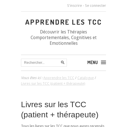
S'inscrire
-
Se connecter
APPRENDRE LES TCC
Découvrir les Thérapies
Comportementales, Cognitives et
Emotionnelles
MENU
Vous êtes ici :
Apprendre les TCC
/
Catalogue
/
Livres sur les TCC (patient + thérapeute)
Livres sur les TCC
(patient + thérapeute)
Tous les livres sur les TCC que nous avons recensés,