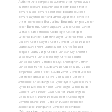
Autisme
Auto-compassion
Automutilation
Ayman Murad
Baptiste Brossard
Benjamin Schoendorff
Benoît Monié
Bernard Pascal
Bernard Rouchouse
Bernard Roucoule
Bernard Waysfeld
Bertrand Samuel-Lajeunesse
Bénédicte
Borderline
Boulimie
Litzler
Biofeedback
Brigitte Zellner
Burn-out
Keller
Caline Majdalani
Camille Cellier
Cancer
Cannabis
Cara Verdellen
Cardiologie
Cas cliniques
Catherine Blanchet
Catherine Meyer
Catherine Musa
Cécile
Coudert
Céline Baeyens
Céline Clément
Céline Douilliez
Charles Martin Krum
Charles Morin
Charles-Édouard
Rengade
Charly Cungi
Choden
Christian Gay
Christine
Mirabel-Sarron
Christine Padesky
Christine Rollard
Christophe André
Christophe Leys
Christopher Germer
Christopher Martell
Claude Arnaud
Claude Baudu
Claude
Berghmans
Claude Penet
Claudia Verret
Clément Lecomte
Cohérence cardiaque
Colère
Compassion
Conduite
antisociale
Crises d'angoisse
Cyclothymie
Cyrielle Richard
Cyrille Bouvet
Daniel Nollet
Daniel Siegel
Daniela Eraldi-
Gackiere
David Dewulf
David Gourion
David Kingdon
Delphine Nelis
Dennis Donovan
Dennis Greenberger
Dermatillomanie
Deuil
Déborah Ducasse
Déficience
Intellectuelle
Délinquance
Démence
Dépendance
Dépression