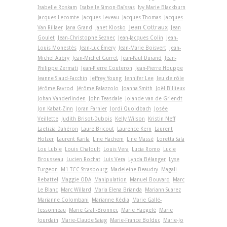
Isabelle Roskam
Isabelle Simon-Baïssas
Ivy Marie Blackburn
Jacques Lecomte
Jacques Leveau
Jacques Thomas
Jacques
Jean Cottraux
Van Rillaer
Jana Grand
Janet Klosko
Jean
Goulet
Jean-Christophe Seznec
Jean-Jacques Colin
Jean-
Louis Monestès
Jean-Luc Émery
Jean-Marie Boisvert
Jean-
Michel Aubry
Jean-Michel Gurret
Jean-Paul Durand
Jean-
Philippe Zermati
Jean-Pierre Couteron
Jean-Pierre Houppe
Jeanne Siaud-Facchin
Jeffrey Young
Jennifer Lee
Jeu de rôle
Jérôme Favrod
Jérôme Palazzolo
Joanna Smith
Joël Billieux
Johan Vanderlinden
John Teasdale
Jolande van de Griendt
Jon Kabat-Zinn
Joran Farnier
Jordi Quoidbach
Josée
Veillette
Judith Brisot-Dubois
Kelly Wilson
Kristin Neff
Laetizia Dahéron
Laure Bricout
Laurence Kern
Laurent
Holzer
Laurent Karila
Line Hachem
Line Massé
Loretta Sala
Lou Lubie
Louis Chaloult
Louis Vera
Lucia Romo
Lucie
Brousseau
Lucien Rochat
Luis Vera
Lynda Bélanger
Lyse
Turgeon
M1 TCC Strasbourg
Madeleine Beaudry
Magali
Rebattel
Maggie ODA
Manipulation
Manuel Bouvard
Marc
Le Blanc
Marc Willard
Maria Elena Brianda
Mariann Suarez
Marianne Colombani
Marianne Kédia
Marie Gallé-
Tessonneau
Marie Grall-Bronnec
Marie Haegelé
Marie
Jourdain
Marie-Claude Saiag
Marie-France Bolduc
Marie-Jo