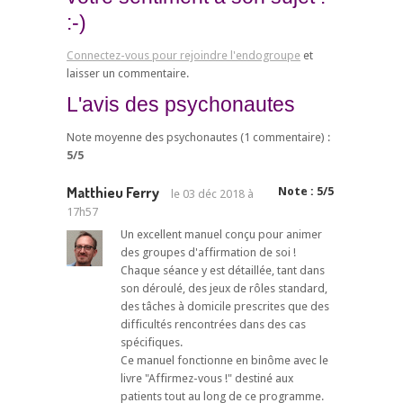
:-)
Connectez-vous pour rejoindre l'endogroupe
et
laisser un commentaire.
L'avis des psychonautes
Note moyenne des psychonautes (
1
commentaire) :
5
/
5
Matthieu Ferry
Note :
5
/
5
le
03 déc 2018 à
17h57
Un excellent manuel conçu pour animer
des groupes d'affirmation de soi !
Chaque séance y est détaillée, tant dans
son déroulé, des jeux de rôles standard,
des tâches à domicile prescrites que des
difficultés rencontrées dans des cas
spécifiques.
Ce manuel fonctionne en binôme avec le
livre "Affirmez-vous !" destiné aux
patients tout au long de ce programme.