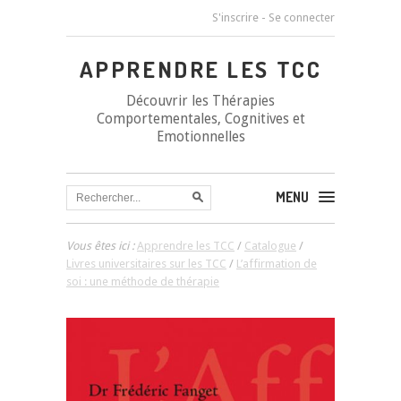
S'inscrire
-
Se connecter
APPRENDRE LES TCC
Découvrir les Thérapies
Comportementales, Cognitives et
Emotionnelles
MENU
Vous êtes ici :
Apprendre les TCC
/
Catalogue
/
Livres universitaires sur les TCC
/
L’affirmation de
soi : une méthode de thérapie