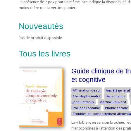
La présence de 2 prix pour un même livre indique la disponibilité 
moins chère que la version papier.
Nouveautés
Pas de produit disponible
Tous les livres
Guide clinique de 
et cognitive
Affirmation de soi
Anxiété général
Christophe André
Dépendance
Jean Cottraux
Martine Bouvard
Philippe Fontaine
Phobie sociale
Troubles du comportement alimenta
La « bible », en version brochée, réd
francophones à l’attention des pratic