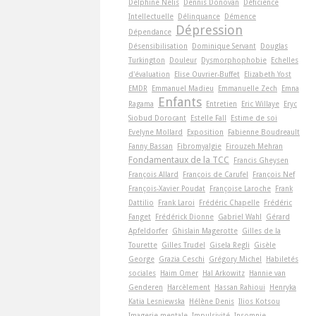
Delphine Nelis
Dennis Donovan
Déficience
Intellectuelle
Délinquance
Démence
Dépression
Dépendance
Désensibilisation
Dominique Servant
Douglas
Turkington
Douleur
Dysmorphophobie
Echelles
d'évaluation
Elise Ouvrier-Buffet
Elizabeth Yost
EMDR
Emmanuel Madieu
Emmanuelle Zech
Emna
Enfants
Ragama
Entretien
Eric Willaye
Eryc
Siobud Dorocant
Estelle Fall
Estime de soi
Evelyne Mollard
Exposition
Fabienne Boudreault
Fanny Bassan
Fibromyalgie
Firouzeh Mehran
Fondamentaux de la TCC
Francis Gheysen
François Allard
François de Carufel
François Nef
François-Xavier Poudat
Françoise Laroche
Frank
Dattilio
Frank Laroi
Frédéric Chapelle
Frédéric
Fanget
Frédérick Dionne
Gabriel Wahl
Gérard
Apfeldorfer
Ghislain Magerotte
Gilles de la
Tourette
Gilles Trudel
Gisela Regli
Gisèle
George
Grazia Ceschi
Grégory Michel
Habiletés
sociales
Haim Omer
Hal Arkowitz
Hannie van
Genderen
Harcèlement
Hassan Rahioui
Henryka
Katia Lesniewska
Hélène Denis
Ilios Kotsou
Imagerie mentale
Impulsivité
Insomnie