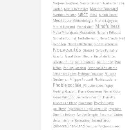
Marjorie Weishaar
Marsha Linehan
Martial Van der
Martine Bouvard
Linden
Martin Desseilles
MBCT
Matthieu Villatte
MBSR
Mehdi Liratni
Méditation
Méthodologie
Michel Lejoyeux
Mindfulness
Michel Reynaud
Michel Ylieff
Moïra Mikolajczak
Motivation
Nathalie Fallourd
Nathalie Fournet
Nathalie Franc
Neha Chawla
Neil
Jacobson
Nicolas Duchesne
Noëlla Jarrousse
Nouveautés
Obésité
Ovide Fontaine
Parents
Pascal Delamillieure
Pascal de Sutter
Pascale Brillon
Paul Gendreau
Paul Gilbert
Paul
Tréhin
Perluigi Graziani
Personnalité évitante
Personnes âgées
Philippe Fontaine
Philippe
Guichenez
Philippe Roussel
Phobie scolaire
Phobie sociale
Phobie spécifique
Pierluigi Graziani
Pierre Cousineau
Pierre Klotz
Pierre Philippot
Pierre-Yves Sarron
Pierrette
Psychologie
Trudeau Le Blanc
Processus
positive
Psychopathologie cognitive
Psychose
Quentin Debray
Randye Semple
Reconsolidation
de la mémoire
Relaxation
Renaud Jardri
Rébecca Shankland
Risques Psycho-sociaux