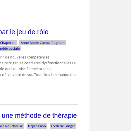
par le jeu de rôle
 Chaperon
Anne-Marie Cariou-Rognant
hobie sociale
érir de nouvelles compétences
de corriger les conduites dysfonctionnelles.Le
e outil qui vise à améliorer : la
la découverte de soi. Toutefois l'animation d'un
 : une méthode de thérapie
ard Rouchouse
Dépression
Frédéric Fanget