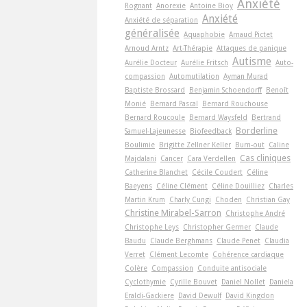
Anxiété
Rognant
Anorexie
Antoine Bioy
Anxiété
Anxiété de séparation
généralisée
Aquaphobie
Arnaud Pictet
Arnoud Arntz
Art-Thérapie
Attaques de panique
Autisme
Aurélie Docteur
Aurélie Fritsch
Auto-
compassion
Automutilation
Ayman Murad
Baptiste Brossard
Benjamin Schoendorff
Benoît
Monié
Bernard Pascal
Bernard Rouchouse
Bernard Roucoule
Bernard Waysfeld
Bertrand
Borderline
Samuel-Lajeunesse
Biofeedback
Boulimie
Brigitte Zellner Keller
Burn-out
Caline
Cas cliniques
Majdalani
Cancer
Cara Verdellen
Catherine Blanchet
Cécile Coudert
Céline
Baeyens
Céline Clément
Céline Douilliez
Charles
Martin Krum
Charly Cungi
Choden
Christian Gay
Christine Mirabel-Sarron
Christophe André
Christophe Leys
Christopher Germer
Claude
Baudu
Claude Berghmans
Claude Penet
Claudia
Verret
Clément Lecomte
Cohérence cardiaque
Colère
Compassion
Conduite antisociale
Cyclothymie
Cyrille Bouvet
Daniel Nollet
Daniela
Eraldi-Gackiere
David Dewulf
David Kingdon