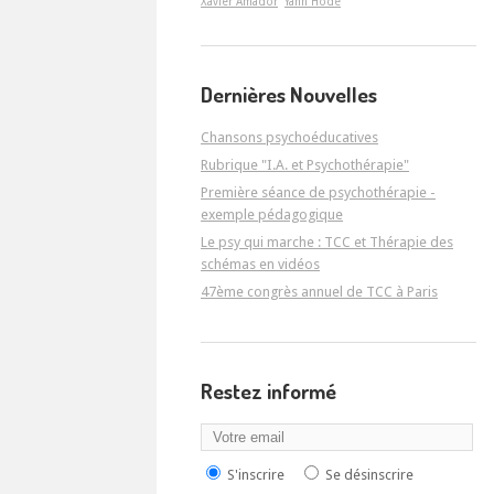
Xavier Amador
Yann Hodé
Dernières Nouvelles
Chansons psychoéducatives
Rubrique "I.A. et Psychothérapie"
Première séance de psychothérapie -
exemple pédagogique
Le psy qui marche : TCC et Thérapie des
schémas en vidéos
47ème congrès annuel de TCC à Paris
Restez informé
S'inscrire
Se désinscrire