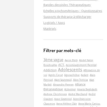
Bandes dessinées Thérapeutiques
Echelles psychométriques - Questionnaires
Supports de thérapie à télécharger
Logiciels / Apps
Matériels
Filtrer par mots-clé
3ème vague
Aaron Beck
Abdel Halim
ACT.
Boudoukha
Accompagnement Parental
Adolescents
Addiction
Affirmation de
soi
Agnès Cassé
Agoraphobie
Aidant
Alain
Perroud
Alain Sauteraud
Alain Tortosa
Alan
Alliance
Marlatt
Alexandre Heeren
thérapeutique
Alzheimer
Amaria Baghdadli
Andrew Christensen
André Marchand
André
Quaderi
Anne Gramond
Anne-Françoise
Chaperon
Anne-Hélène Clair
Anne-Marie Cariou-