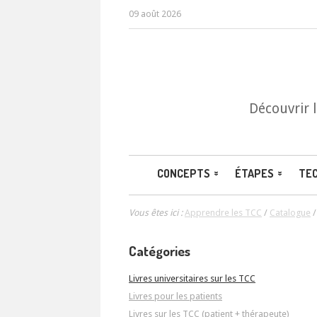
09 août 2026
Découvrir 
CONCEPTS
ÉTAPES
TE
Vous êtes ici :
Apprendre les TCC
/
Catalogue
Catégories
Livres universitaires sur les TCC
Livres pour les patients
Livres sur les TCC (patient + thérapeute)