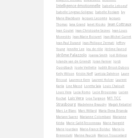
Intelligence émotionnelle
Isabelle Leboeuf
Isabelle Leygnac-Solignac
Isabelle Roskam
Ivy
Marie Blackburn
Jacques Lecomte
Jacques
Jean Cottraux
Thomas
Jana Grand
Janet Klosko
Jean Goulet
Jean-Christophe Seznec
Jean-Louis
Monestès
Jean-Marie Boisvert
Jean-Michel Gurret
Jean-Paul Durand
Jean-Philippe Zermati
Jeffrey
Young
Jennifer Lee
Jeu de rôle
Jérôme Favrod
Jérôme Palazzolo
Joanna Smith
Joël Billieux
Jolande van de Griendt
Joran Farnier
Jordi
Quoidbach
Josée Veillette
Judith Brisot-Dubois
Kelly Wilson
Kristin Neff
Laetizia Dahéron
Laure
Bricout
Laurence Kern
Laurent Holzer
Laurent
Karila
Line Massé
Loretta Sala
Louis Chaloult
Louis Vera
Lucia Romo
Lucie Brousseau
Lucien
Luis Vera
M1 TCC
Rochat
Lyse Turgeon
Strasbourg
Madeleine Beaudry
Magali Rebattel
Marc Le Blanc
Marc Willard
Maria Elena Brianda
Mariann Suarez
Marianne Colombani
Marianne
Kédia
Marie Gallé-Tessonneau
Marie Haegelé
Marie Jourdain
Marie-France Bolduc
Marie-Jo
Brennstuhl
Marine Paucsik
Marion Trousselard