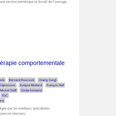
d'une version numérique (e-book) de l'ouvrage,
thérapie comportementale
isée
Bernard Roucoule
Charly Cungi
Dépression
Evelyne Mollard
François Nef
Michel Ylieff
Ovide Fontaine
TOC
ire
igée par les meilleurs spécialistes
iens et cliniciens.