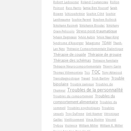
Robert Ladouceur
Roland Coutanceau
Rollon
Poinsot
Russ Harris
Samia Ben Youssef
Sarah
Bowen
Schizophrénie
Sophie Côté
Sophie
Lantheaume
Sophie Parent
Stephen Rollnick
Stéphane Rusinek
Stéphanie Bioulac
Stéphany
Stress post-traumatique
Orain-Pelissolo
Sylvain Dagneaux
Sylvie Aubin
Sylvie Naar-King
TDAH
Syndrome d'Asperger
Tabagisme
Thanh-
Lan Ngo
Thérapie Comportementale Dialectique
Thérapie de couple
Thérapie de groupe
Thérapie des schémas
Thérapie Familiale
Thérapie Neurocomportementale
Thierry Garin
TOC
Thomas Villemonteix
Tics
Tony Attwood
Trouble
Transdiagnostique
Travail
Trish Bartley
bipolaire
Trouble panique
Troubles de
Troubles de la personnalité
l'humeur
Troubles du
Troubles du comportement
comportement alimentaire
Troubles du
sommeil
Troubles psychotiques
Troubles
sexuels
Troy DuFrene
Ueli Kramer
Véronique
Gaillac
Vieillissement
Vinca Rivière
Vincent
Trybou
Violence
William Miller
William R. Miller