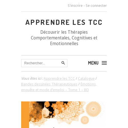
S'inscrire
-
Se connecter
APPRENDRE LES TCC
Découvrir les Thérapies
Comportementales, Cognitives et
Emotionnelles
MENU
Vous êtes ici :
Apprendre les TCC
/
Catalogue
/
Bandes dessinées Thérapeutiques
/
Émotions,
enquête et mode d’emploi – Tome 1 – BD