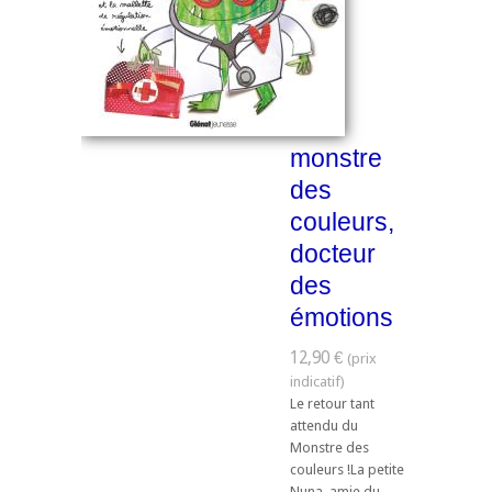
monstre
des
couleurs,
docteur
des
émotions
12,90 €
Le retour tant
attendu du
Monstre des
couleurs !La petite
Nuna, amie du