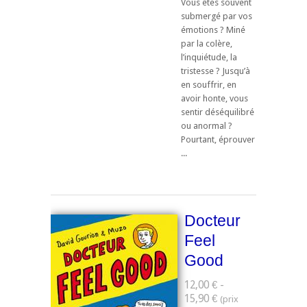
Vous êtes souvent
submergé par vos
émotions ? Miné
par la colère,
l’inquiétude, la
tristesse ? Jusqu’à
en souffrir, en
avoir honte, vous
sentir déséquilibré
ou anormal ?
Pourtant, éprouver
...
Docteur
Feel
Good
12,00 € -
15,90 €