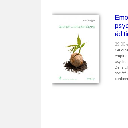
Emot
psy
édit
29,00 
Cet ouvr
empiriqu
psychot
De fait,
société 
confinem