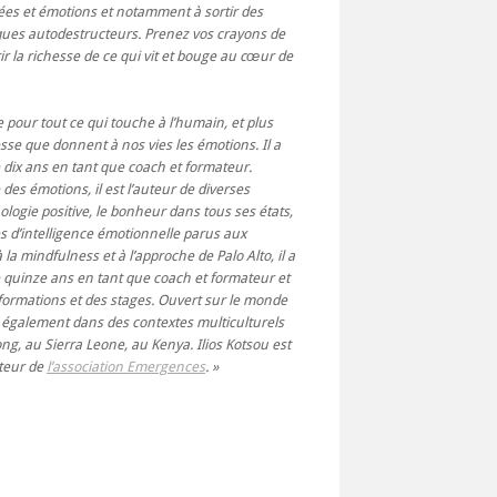
ées et émotions et notamment à sortir des
es autodestructeurs. Prenez vos crayons de
r la richesse de ce qui vit et bouge au cœur de
pour tout ce qui touche à l’humain, et plus
esse que donnent à nos vies les émotions. Il a
 dix ans en tant que coach et formateur.
es émotions, il est l’auteur de diverses
ologie positive, le bonheur dans tous ses états,
ces d’intelligence émotionnelle parus aux
la mindfulness et à l’approche de Palo Alto, il a
 quinze ans en tant que coach et formateur et
ormations et des stages. Ouvert sur le monde
ent également dans des contextes multiculturels
ng, au Sierra Leone, au Kenya. Ilios Kotsou est
teur de
l’association Emergences
.