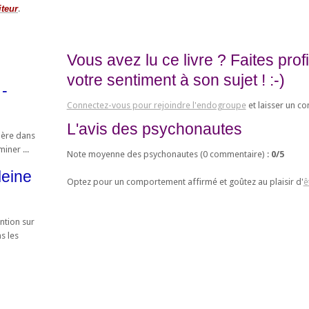
iteur
.
Vous avez lu ce livre ? Faites pro
votre sentiment à son sujet ! :-)
 -
Connectez-vous pour rejoindre l'endogroupe
et laisser un c
L'avis des psychonautes
olère dans
iner ...
Note moyenne des psychonautes (
0
commentaire) :
0
/
5
leine
Optez pour un comportement affirmé et goûtez au plaisir d'
ê
ntion sur
s les