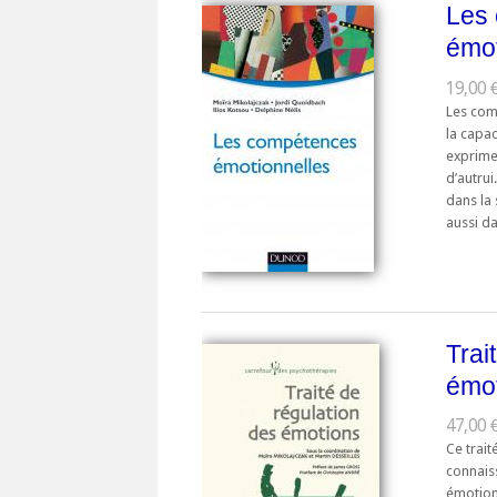
Les
émot
19,00 €
Les com
la capac
exprimer
d’autrui
dans la
aussi da
Trai
émo
47,00 
Ce trait
connais
émotion