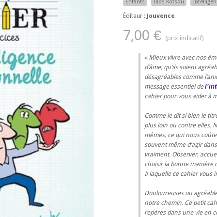
Enfants
Ilios Kotsou
Intellige
Éditeur :
Jouvence
7,00 €
Mieux vivre avec nos ém
d’âme, qu’ils soient agréab
désagréables comme l’anxiété
message essentiel de
l’in
cahier pour vous aider à m
Comme le dit si bien le titr
plus loin ou contre elles
mêmes, ce qui nous coûte
souvent même d’agir dans 
vraiment. Observer, accue
choisir la bonne manière d'
à laquelle ce cahier vous i
Douloureuses ou agréables
notre chemin. Ce petit cahi
repères dans une vie en co