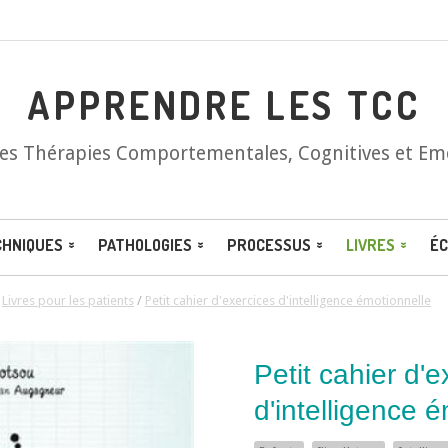
APPRENDRE LES TCC
les Thérapies Comportementales, Cognitives et Em
CHNIQUES
PATHOLOGIES
PROCESSUS
LIVRES
ÉC
/
Livres pour les patients
/
Petit cahier d'exercices d'intelligence émotionnelle
Petit cahier d'e
d'intelligence 