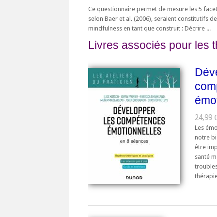
Ce questionnaire permet de mesure les 5 facet
selon Baer et al. (2006), seraient constitutifs de
mindfulness en tant que construit : Décrire ...
Livres associés pour les 
Déve
com
émot
24,99 €
Les émo
notre b
être im
santé m
trouble
thérapi