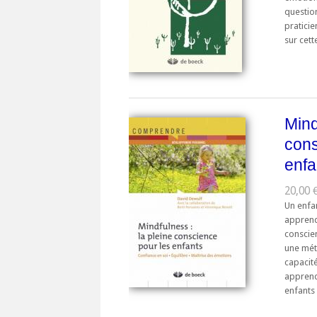
questio
praticie
sur cett
Mind
cons
enfa
20,00 
Un enfan
apprend 
conscien
une mét
capacité
apprend
enfants .