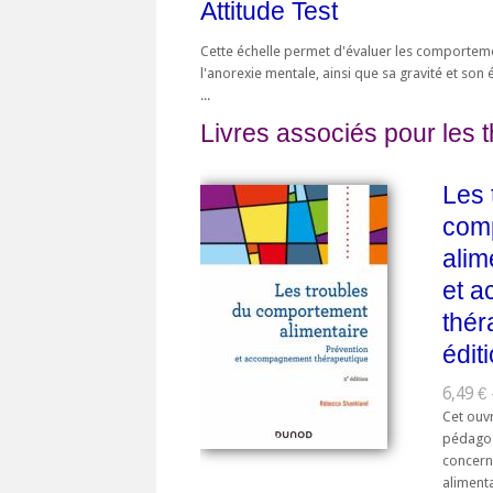
Attitude Test
Cette échelle permet d'évaluer les comporteme
l'anorexie mentale, ainsi que sa gravité et son 
...
Livres associés pour les 
Les 
com
alim
et 
thér
édit
6,49 € 
Cet ouv
pédagog
concern
alimenta