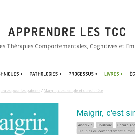
APPRENDRE LES TCC
les Thérapies Comportementales, Cognitives et Em
CHNIQUES
PATHOLOGIES
PROCESSUS
LIVRES
ÉC
/
Livres pour les patients
/
Maigrir, c'est simple et dans la tête
Maigrir, c'est s
Anorexie
Boulimie
Gérard Apf
Troubles du comportement alimen