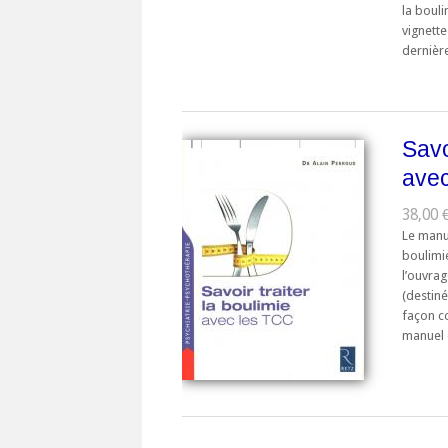
la boul
vignette
dernièr
Savo
ave
38,00 
Le manue
boulimie
l’ouvrag
(destiné
façon c
manuel e