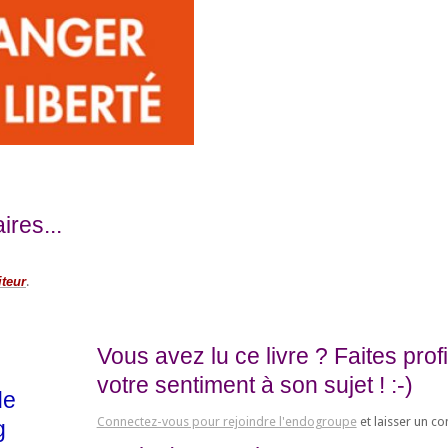
res...
iteur
.
Vous avez lu ce livre ? Faites pro
votre sentiment à son sujet ! :-)
de
Connectez-vous pour rejoindre l'endogroupe
et laisser un c
g