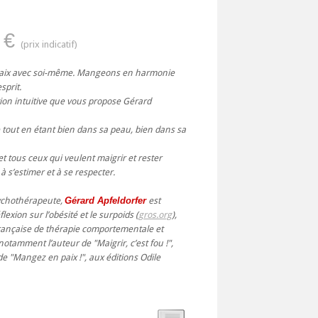
 €
 paix avec soi-même. Mangeons en harmonie
sprit.
tion intuitive que vous propose Gérard
 tout en étant bien dans sa peau, bien dans sa
 et tous ceux qui veulent maigrir et rester
 s’estimer et à se respecter.
sychothérapeute,
Gérard Apfeldorfer
est
exion sur l’obésité et le surpoids (
gros.org
),
rançaise de thérapie comportementale et
t notamment l’auteur de "Maigrir, c’est fou !",
de "Mangez en paix !", aux éditions Odile