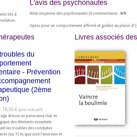
L'avis des psychonautes
Note moyenne des psychonautes (
0
commentaire) :
0
/
5
nts liés à
évolution.
Optez pour un comportement affirmé et goûtez au plaisir d'
ê
thérapeutes
Livres associés des
troubles du
portement
entaire - Prévention
accompagnement
apeutique (2ème
ion)
- 18,50 €
rage dresse un panorama clair et
ique des éléments essentiels
ant les troubles des conduites
ires (ou TCA) que sont l'anorexie et