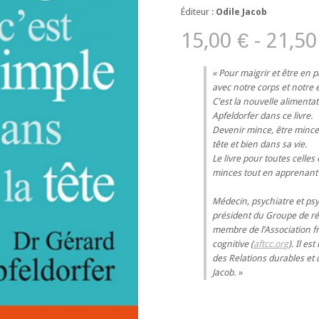
Éditeur :
Odile Jacob
15,00 € - 21,50
Pour maigrir et être en
avec notre corps et notre e
C’est la nouvelle alimenta
Apfeldorfer dans ce livre.
Devenir mince, être mince
tête et bien dans sa vie.
Le livre pour toutes celles
minces tout en apprenant à
Médecin, psychiatre et p
président du Groupe de réfl
membre de l’Association f
cognitive (
aftcc.org
). Il es
des Relations durables et 
Jacob.