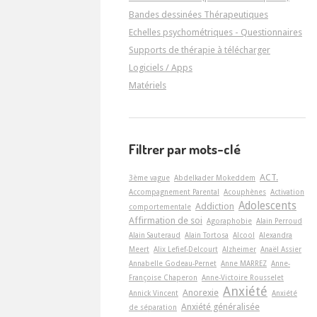
Bandes dessinées Thérapeutiques
Echelles psychométriques - Questionnaires
Supports de thérapie à télécharger
Logiciels / Apps
Matériels
Filtrer par mots-clé
ACT.
3ème vague
Abdelkader Mokeddem
Accompagnement Parental
Acouphènes
Activation
Adolescents
Addiction
comportementale
Affirmation de soi
Agoraphobie
Alain Perroud
Alain Sauteraud
Alain Tortosa
Alcool
Alexandra
Meert
Alix Lefief-Delcourt
Alzheimer
Anaël Assier
Annabelle Godeau-Pernet
Anne MARREZ
Anne-
Françoise Chaperon
Anne-Victoire Rousselet
Anxiété
Anorexie
Annick Vincent
Anxiété
Anxiété généralisée
de séparation