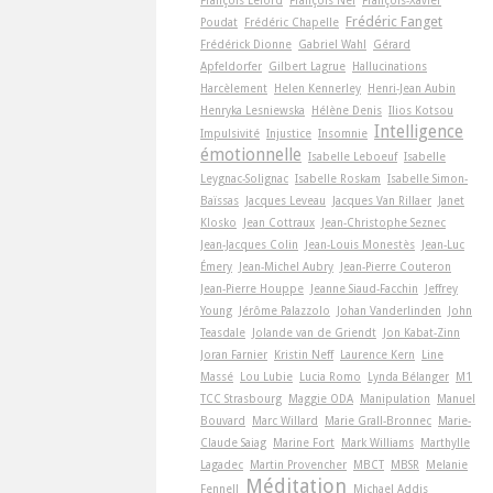
Frédéric Fanget
Poudat
Frédéric Chapelle
Frédérick Dionne
Gabriel Wahl
Gérard
Apfeldorfer
Gilbert Lagrue
Hallucinations
Harcèlement
Helen Kennerley
Henri-Jean Aubin
Henryka Lesniewska
Hélène Denis
Ilios Kotsou
Intelligence
Impulsivité
Injustice
Insomnie
émotionnelle
Isabelle Leboeuf
Isabelle
Leygnac-Solignac
Isabelle Roskam
Isabelle Simon-
Baïssas
Jacques Leveau
Jacques Van Rillaer
Janet
Klosko
Jean Cottraux
Jean-Christophe Seznec
Jean-Jacques Colin
Jean-Louis Monestès
Jean-Luc
Émery
Jean-Michel Aubry
Jean-Pierre Couteron
Jean-Pierre Houppe
Jeanne Siaud-Facchin
Jeffrey
Young
Jérôme Palazzolo
Johan Vanderlinden
John
Teasdale
Jolande van de Griendt
Jon Kabat-Zinn
Joran Farnier
Kristin Neff
Laurence Kern
Line
Massé
Lou Lubie
Lucia Romo
Lynda Bélanger
M1
TCC Strasbourg
Maggie ODA
Manipulation
Manuel
Bouvard
Marc Willard
Marie Grall-Bronnec
Marie-
Claude Saiag
Marine Fort
Mark Williams
Marthylle
Lagadec
Martin Provencher
MBCT
MBSR
Melanie
Méditation
Fennell
Michael Addis