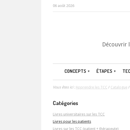
06 août 2026
Découvrir 
CONCEPTS
ÉTAPES
TE
Vous êtes ici :
Apprendre les TCC
/
Catalogue
Catégories
Livres universitaires sur les TCC
Livres pour les patients
Livres sur les TCC (patient + thérapeute)