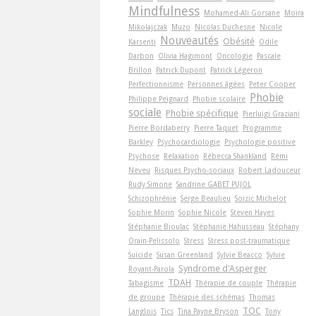
Mindfulness
Mohamed-Ali Gorsane
Moïra
Mikolajczak
Muzo
Nicolas Duchesne
Nicole
Nouveautés
Obésité
Karsenti
Odile
Darbon
Olivia Hagimont
Oncologie
Pascale
Brillon
Patrick Dupont
Patrick Légeron
Perfectionnisme
Personnes âgées
Peter Cooper
Phobie
Philippe Peignard
Phobie scolaire
sociale
Phobie spécifique
Pierluigi Graziani
Pierre Bordaberry
Pierre Taquet
Programme
Barkley
Psychocardiologie
Psychologie positive
Psychose
Relaxation
Rébecca Shankland
Rémi
Neveu
Risques Psycho-sociaux
Robert Ladouceur
Rudy Simone
Sandrine GABET PUJOL
Schizophrénie
Serge Beaulieu
Soizic Michelot
Sophie Morin
Sophie Nicole
Steven Hayes
Stéphanie Bioulac
Stéphanie Hahusseau
Stéphany
Orain-Pelissolo
Stress
Stress post-traumatique
Suicide
Susan Greenland
Sylvie Beacco
Sylvie
Syndrome d'Asperger
Royant-Parola
TDAH
Tabagisme
Thérapie de couple
Thérapie
de groupe
Thérapie des schémas
Thomas
TOC
Langlois
Tics
Tina Payne Bryson
Tony