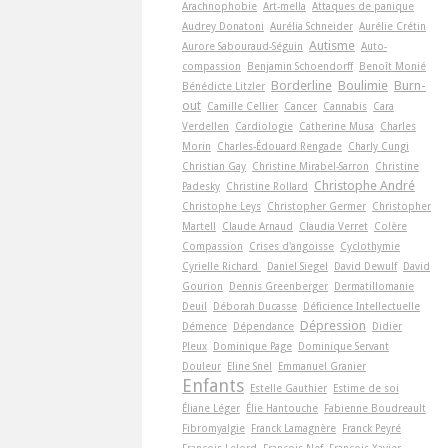
Arachnophobie
Art-­mella
Attaques de panique
Audrey Donatoni
Aurélia Schneider
Aurélie Crétin
Autisme
Aurore Sabouraud-Séguin
Auto-
compassion
Benjamin Schoendorff
Benoît Monié
Borderline
Boulimie
Burn-
Bénédicte Litzler
out
Camille Cellier
Cancer
Cannabis
Cara
Verdellen
Cardiologie
Catherine Musa
Charles
Morin
Charles-Édouard Rengade
Charly Cungi
Christian Gay
Christine Mirabel-Sarron
Christine
Christophe André
Padesky
Christine Rollard
Christophe Leys
Christopher Germer
Christopher
Martell
Claude Arnaud
Claudia Verret
Colère
Compassion
Crises d'angoisse
Cyclothymie
Cyrielle Richard
Daniel Siegel
David Dewulf
David
Gourion
Dennis Greenberger
Dermatillomanie
Deuil
Déborah Ducasse
Déficience Intellectuelle
Dépression
Démence
Dépendance
Didier
Pleux
Dominique Page
Dominique Servant
Douleur
Eline Snel
Emmanuel Granier
Enfants
Estelle Gauthier
Estime de soi
Éliane Léger
Élie Hantouche
Fabienne Boudreault
Fibromyalgie
Franck Lamagnère
Franck Peyré
François Lelord
François Nef
François-Xavier