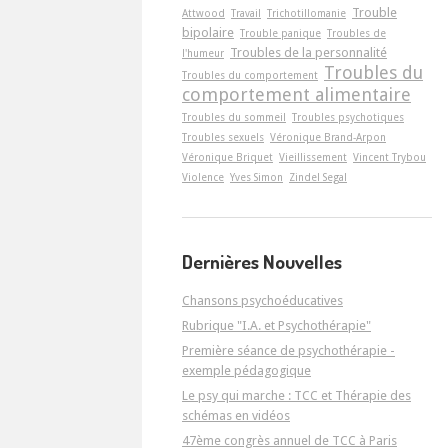
Trouble
Attwood
Travail
Trichotillomanie
bipolaire
Trouble panique
Troubles de
Troubles de la personnalité
l'humeur
Troubles du
Troubles du comportement
comportement alimentaire
Troubles du sommeil
Troubles psychotiques
Troubles sexuels
Véronique Brand-Arpon
Véronique Briquet
Vieillissement
Vincent Trybou
Violence
Yves Simon
Zindel Segal
Dernières Nouvelles
Chansons psychoéducatives
Rubrique "I.A. et Psychothérapie"
Première séance de psychothérapie -
exemple pédagogique
Le psy qui marche : TCC et Thérapie des
schémas en vidéos
47ème congrès annuel de TCC à Paris