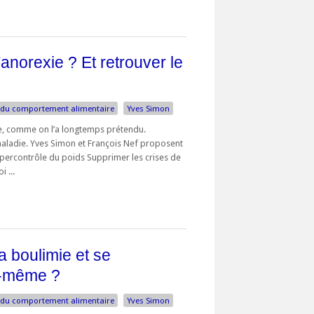
anorexie ? Et retrouver le
 du comportement alimentaire
Yves Simon
le, comme on l’a longtemps prétendu.
maladie. Yves Simon et François Nef proposent
ypercontrôle du poids Supprimer les crises de
 ...
a boulimie et se
oi-même ?
 du comportement alimentaire
Yves Simon