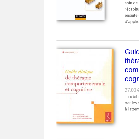
soin de
récapit
ensuite 
d'applic
Guid
thér
comp
cogn
27,00 €
La « bib
par les 
à l’atte