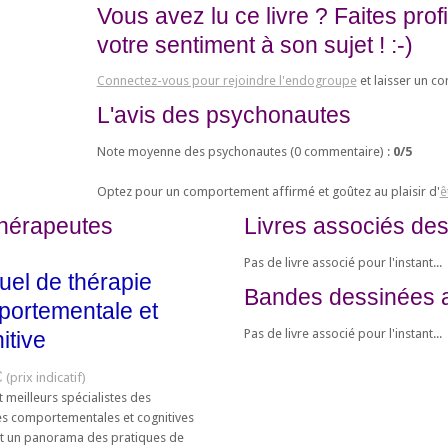
Vous avez lu ce livre ? Faites pro
votre sentiment à son sujet ! :-)
Connectez-vous pour rejoindre l'endogroupe
et laisser un c
L'avis des psychonautes
Note moyenne des psychonautes (
0
commentaire) :
0
/
5
Optez pour un comportement affirmé et goûtez au plaisir d'
ê
thérapeutes
Livres associés des
Pas de livre associé pour l'instant...
el de thérapie
Bandes dessinées 
ortementale et
Pas de livre associé pour l'instant...
itive
€
t meilleurs spécialistes des
es comportementales et cognitives
t un panorama des pratiques de