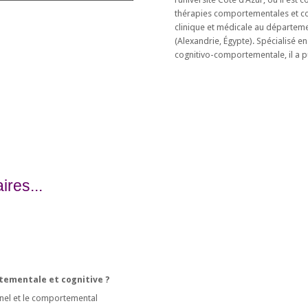
thérapies comportementales et co
clinique et médicale au départeme
(Alexandrie, Égypte). Spécialisé 
cognitivo-comportementale, il a p
res...
rtementale et cognitive ?
onnel et le comportemental