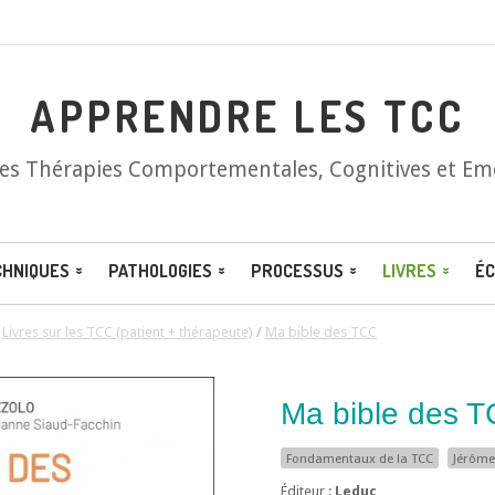
APPRENDRE LES TCC
les Thérapies Comportementales, Cognitives et Em
CHNIQUES
PATHOLOGIES
PROCESSUS
LIVRES
ÉC
/
Livres sur les TCC (patient + thérapeute)
/
Ma bible des TCC
Ma bible des 
Fondamentaux de la TCC
Jérôme
Éditeur :
Leduc