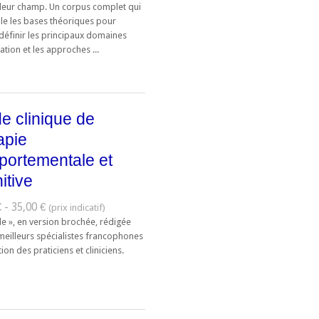
 leur champ. Un corpus complet qui
ule les bases théoriques pour
définir les principaux domaines
ation et les approches ...
e clinique de
apie
ortementale et
itive
 - 35,00 €
le », en version brochée, rédigée
meilleurs spécialistes francophones
ntion des praticiens et cliniciens.