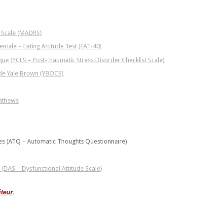
 Scale (MADRS)
ntale – Eating Attitude Test (EAT-40)
ique (PCLS – Post-Traumatic Stress Disorder Checklist Scale)
 de Yale Brown (YBOCS)
Mathews
s (ATQ – Automatic Thoughts Questionnaire)
 (DAS – Dysfunctional Attitude Scale)
iteur
.