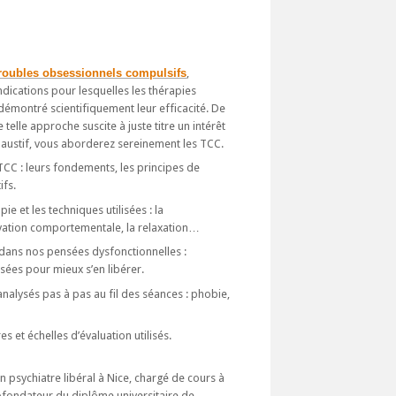
roubles obsessionnels compulsifs
,
ndications pour lesquelles les thérapies
émontré scientifiquement leur efficacité. De
telle approche suscite à juste titre un intérêt
haustif, vous aborderez sereinement les TCC.
TCC : leurs fondements, les principes de
ifs.
e et les techniques utilisées : la
ctivation comportementale, la relaxation…
dans nos pensées dysfonctionnelles :
sées pour mieux s’en libérer.
analysés pas à pas au fil des séances : phobie,
s et échelles d’évaluation utilisés.
 psychiatre libéral à Nice, chargé de cours à
 cofondateur du diplôme universitaire de