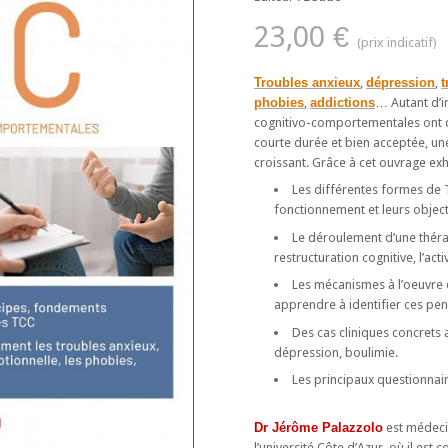
23,00 €
Troubles anxieux
,
dépression
,
t
phobies
,
addictions
… Autant d’i
cognitivo-comportementales ont d
courte durée et bien acceptée, une 
croissant. Grâce à cet ouvrage ex
Les différentes formes de 
fonctionnement et leurs object
Le déroulement d’une thérapi
restructuration cognitive, l’a
Les mécanismes à l’oeuvre 
apprendre à identifier ces pen
Des cas cliniques concrets 
dépression, boulimie.
Les principaux questionnaire
Dr Jérôme Palazzolo
est médecin
l’université Côte d’Azur, où il est