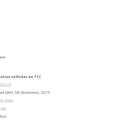
xane
uation utilisées en TCC
YSQ-L3)
sed (WAI-SR) (Bottemine, 2017)
nn-State
rger
lton