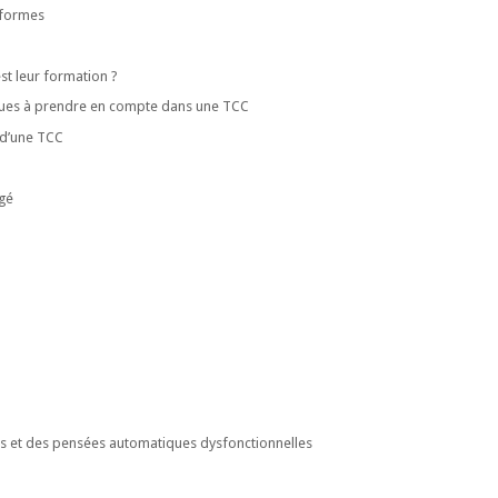
 formes
est leur formation ?
iques à prendre en compte dans une TCC
 d’une TCC
âgé
es et des pensées automatiques dysfonctionnelles