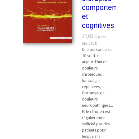
comportementale
et
cognitives
22,00 €
Une personne sur
10 souffre
aujourd'hui de
douleurs
chroniques :
lombalgie,
céphalées,
fibromyalgie,
douleurs
neuropathiques...
Et le clinicien est
régulièrement
sollicité par des
patients pour
lesquels la