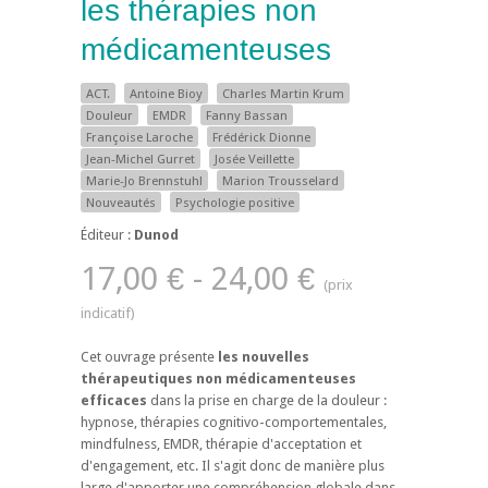
les thérapies non
médicamenteuses
ACT.
Antoine Bioy
Charles Martin Krum
Douleur
EMDR
Fanny Bassan
Françoise Laroche
Frédérick Dionne
Jean-Michel Gurret
Josée Veillette
Marie-Jo Brennstuhl
Marion Trousselard
Nouveautés
Psychologie positive
Éditeur :
Dunod
17,00 € - 24,00 €
Cet ouvrage présente
les nouvelles
thérapeutiques non médicamenteuses
efficaces
dans la prise en charge de la douleur :
hypnose, thérapies cognitivo-comportementales,
mindfulness, EMDR, thérapie d'acceptation et
d'engagement, etc. Il s'agit donc de manière plus
large d'apporter une compréhension globale dans