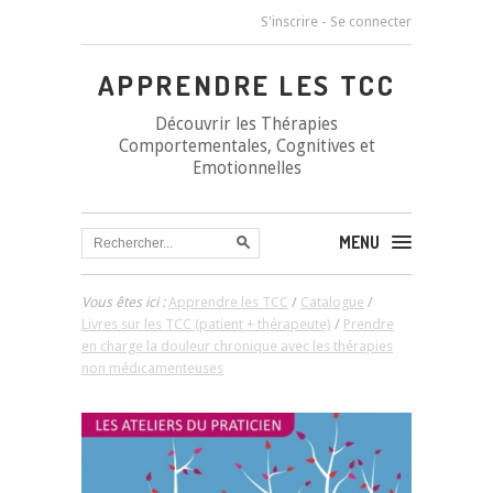
S'inscrire
-
Se connecter
APPRENDRE LES TCC
Découvrir les Thérapies
Comportementales, Cognitives et
Emotionnelles
MENU
Vous êtes ici :
Apprendre les TCC
/
Catalogue
/
Livres sur les TCC (patient + thérapeute)
/
Prendre
en charge la douleur chronique avec les thérapies
non médicamenteuses