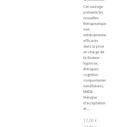
Cet ouvrage
présente les
nouvelles
thérapeutiques
non
médicamenteuses
efficaces
dans la prise
en charge de
la douleur :
hypnose,
thérapies
cognitivo-
comportementales,
mindfulness,
EMDR,
thérapie
d'acceptation
et ...
17,00 € -