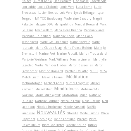
Holzer
Laurent Karila
Line Hachem
Line Massé
Loretta Sala
Lou Lubie
Louis Chaloult
Louis Vera
Lucia Romo
Lucie
Brousseau
Lucien Rochat
Luis Vera
Lynda Bélanger
Lyse
Turgeon
M1 TCC Strasbourg
Madeleine Beaudry
Magali
Rebattel
Maggie ODA
Manipulation
Manuel Bouvard
Marc
Le Blanc
Marc Willard
Maria Elena Brianda
Mariann Suarez
Marianne Colombani
Marianne Kédia
Marie Gallé-
Tessonneau
Marie Grall-Bronnec
Marie Haegelé
Marie
Jourdain
Marie-Claude Saiag
Marie-France Bolduc
Marie-Jo
Brennstuhl
Marine Fort
Marine Paucsik
Marion Trousselard
Marjorie Weishaar
Mark Williams
Marsha Linehan
Marthylle
Lagadec
Martial Van der Linden
Martin Desseilles
Martin
Provencher
Martine Bouvard
Matthieu Villatte
MBCT
MBSR
Méditation
Mehdi Liratni
Melanie Fennell
Méthodologie
Michael Addis
Michel Lejoyeux
Michel
Mindfulness
Reynaud
Michel Ylieff
Mohamed-Ali
Gorsane
Moïra Mikolajczak
Motivation
Muzo
Nathalie
Fallourd
Nathalie Fournet
Nathalie Franc
Neha Chawla
Neil
Jacobson
Nicolas Duchesne
Nicole Karsenti
Noëlla
Nouveautés
Jarrousse
Obésité
Odile Darbon
Olivia
Hagimont
Oncologie
Ovide Fontaine
Parents
Pascal
Delamillieure
Pascal de Sutter
Pascale Brillon
Patrick
Dupont
Patrick Légeron
Paul Gendreau
Paul Gilbert
Paul