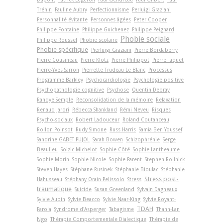
Tréhin
Pauline Aubry
Perfectionnisme
Perluigi Graziani
Personnalité évitante
Personnes âgées
Peter Cooper
Philippe Fontaine
Philippe Guichenez
Philippe Peignard
Phobie sociale
Philippe Roussel
Phobie scolaire
Phobie spécifique
Pierluigi Graziani
Pierre Bordaberry
Pierre Cousineau
Pierre Klotz
Pierre Philippot
Pierre Taquet
Pierre-Yves Sarron
Pierrette Trudeau Le Blanc
Processus
Programme Barkley
Psychocardiologie
Psychologie positive
Psychopathologie cognitive
Psychose
Quentin Debray
Randye Semple
Reconsolidation de la mémoire
Relaxation
Renaud Jardri
Rébecca Shankland
Rémi Neveu
Risques
Psycho-sociaux
Robert Ladouceur
Roland Coutanceau
Rollon Poinsot
Rudy Simone
Russ Harris
Samia Ben Youssef
Sandrine GABET PUJOL
Sarah Bowen
Schizophrénie
Serge
Beaulieu
Soizic Michelot
Sophie Côté
Sophie Lantheaume
Sophie Morin
Sophie Nicole
Sophie Parent
Stephen Rollnick
Steven Hayes
Stéphane Rusinek
Stéphanie Bioulac
Stéphanie
Stress post-
Hahusseau
Stéphany Orain-Pelissolo
Stress
traumatique
Suicide
Susan Greenland
Sylvain Dagneaux
Sylvie Aubin
Sylvie Beacco
Sylvie Naar-King
Sylvie Royant-
TDAH
Parola
Syndrome d'Asperger
Tabagisme
Thanh-Lan
Ngo
Thérapie Comportementale Dialectique
Thérapie de