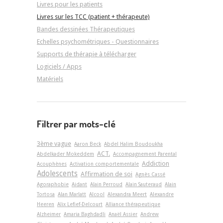
Livres pour les patients
Livres sur les TCC (patient + thérapeute)
Bandes dessinées Thérapeutiques
Echelles psychométriques - Questionnaires
Supports de thérapie à télécharger
Logiciels / Apps
Matériels
Filtrer par mots-clé
3ème vague
Aaron Beck
Abdel Halim Boudoukha
ACT.
Abdelkader Mokeddem
Accompagnement Parental
Addiction
Acouphènes
Activation comportementale
Adolescents
Affirmation de soi
Agnès Cassé
Agoraphobie
Aidant
Alain Perroud
Alain Sauteraud
Alain
Tortosa
Alan Marlatt
Alcool
Alexandra Meert
Alexandre
Heeren
Alix Lefief-Delcourt
Alliance thérapeutique
Alzheimer
Amaria Baghdadli
Anaël Assier
Andrew