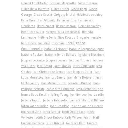
Gérard Apfeldorfer
Ghislain Magerotte
Gilbert Lagrue
Gilles de la Tourette
Gilles Trudel
Gisela Regli
Gisèle
George
Grazia Ceschi
Grégory Michel
Habiletés sociales
Haim Omer
Hal Arkowitz
Hallucinations
Hannie van
Genderen
Harcèlement
Hassan Rahioui
Helen Kennerley
Henri-Jean Aubin
Henryka Katia Lesniewska
Henryka
Lesniewska
Hélène Denis
Ilios Kotsou
Imagerie mentale
Intelligence
Impulsivité
Injustice
Insomnie
émotionnelle
Isabelle Leboeuf
Isabelle Leygnac-Solignac
Isabelle Roskam
Isabelle Simon-Baïssas
Ivy Marie Blackburn
Jacques Lecomte
Jacques Leveau
Jacques Thomas
Jacques
Jean Cottraux
Van Rillaer
Jana Grand
Janet Klosko
Jean
Goulet
Jean-Christophe Seznec
Jean-Jacques Colin
Jean-
Louis Monestès
Jean-Luc Émery
Jean-Marie Boisvert
Jean-
Michel Aubry
Jean-Michel Gurret
Jean-Paul Durand
Jean-
Philippe Zermati
Jean-Pierre Couteron
Jean-Pierre Houppe
Jeanne Siaud-Facchin
Jeffrey Young
Jennifer Lee
Jeu de rôle
Jérôme Favrod
Jérôme Palazzolo
Joanna Smith
Joël Billieux
Johan Vanderlinden
John Teasdale
Jolande van de Griendt
Jon Kabat-Zinn
Joran Farnier
Jordi Quoidbach
Josée
Veillette
Judith Brisot-Dubois
Kelly Wilson
Kristin Neff
Laetizia Dahéron
Laure Bricout
Laurence Kern
Laurent