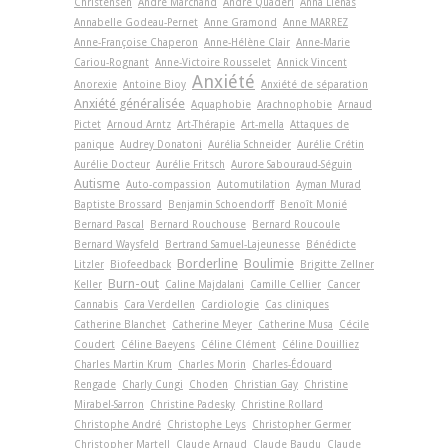
Christensen
André Marchand
André Quaderi
Anna Llenas
Annabelle Godeau-Pernet
Anne Gramond
Anne MARREZ
Anne-Françoise Chaperon
Anne-Hélène Clair
Anne-Marie
Cariou-Rognant
Anne-Victoire Rousselet
Annick Vincent
Anxiété
Anorexie
Antoine Bioy
Anxiété de séparation
Anxiété généralisée
Aquaphobie
Arachnophobie
Arnaud
Pictet
Arnoud Arntz
Art-Thérapie
Art-­mella
Attaques de
panique
Audrey Donatoni
Aurélia Schneider
Aurélie Crétin
Aurélie Docteur
Aurélie Fritsch
Aurore Sabouraud-Séguin
Autisme
Auto-compassion
Automutilation
Ayman Murad
Baptiste Brossard
Benjamin Schoendorff
Benoît Monié
Bernard Pascal
Bernard Rouchouse
Bernard Roucoule
Bernard Waysfeld
Bertrand Samuel-Lajeunesse
Bénédicte
Borderline
Boulimie
Litzler
Biofeedback
Brigitte Zellner
Burn-out
Keller
Caline Majdalani
Camille Cellier
Cancer
Cannabis
Cara Verdellen
Cardiologie
Cas cliniques
Catherine Blanchet
Catherine Meyer
Catherine Musa
Cécile
Coudert
Céline Baeyens
Céline Clément
Céline Douilliez
Charles Martin Krum
Charles Morin
Charles-Édouard
Rengade
Charly Cungi
Choden
Christian Gay
Christine
Mirabel-Sarron
Christine Padesky
Christine Rollard
Christophe André
Christophe Leys
Christopher Germer
Christopher Martell
Claude Arnaud
Claude Baudu
Claude