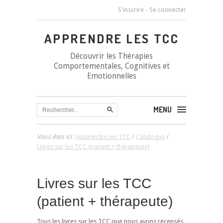
S'inscrire
-
Se connecter
APPRENDRE LES TCC
Découvrir les Thérapies
Comportementales, Cognitives et
Emotionnelles
MENU
Vous êtes ici :
Apprendre les TCC
/
Catalogue
/
Livres sur les TCC (patient + thérapeute)
Livres sur les TCC
(patient + thérapeute)
Tous les livres sur les TCC que nous avons recensés,