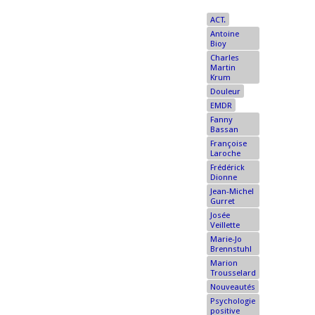
ACT.
Antoine
Bioy
Charles
Martin
Krum
Douleur
EMDR
Fanny
Bassan
Françoise
Laroche
Frédérick
Dionne
Jean-Michel
Gurret
Josée
Veillette
Marie-Jo
Brennstuhl
Marion
Trousselard
Nouveautés
Psychologie
positive