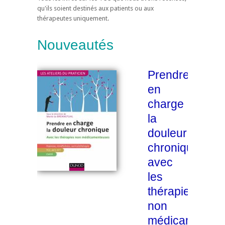
qu'ils soient destinés aux patients ou aux
thérapeutes uniquement.
Nouveautés
Prendre
en
charge
la
douleur
chronique
avec
les
thérapies
non
médicamenteu