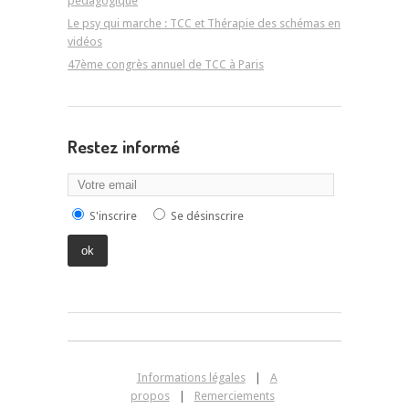
pédagogique
Le psy qui marche : TCC et Thérapie des schémas en
vidéos
47ème congrès annuel de TCC à Paris
Restez informé
S'inscrire
Se désinscrire
Informations légales
|
A
propos
|
Remerciements