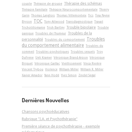
Thérapie des schémas
couple
Thérapie de groupe
Thérapie Familiale
Thérapie Neurocomportementale
Thierry
Garin
Thomas Langlois
Thomas Villemonteix
Tics
Tina Payne
TOC
Bryson
Tony Attwood
Transdiagnostique
Travail
Trouble bipolaire
Trichotillomanie
Trish Bartley
Trouble
Troubles de la
panique
Troubles de l'humeur
Troubles
personnalité
Troubles du comportement
du comportement alimentaire
Troubles du
sommeil
Troubles psychotiques
Troubles sexuels
Troy
DuFrene
Ueli Kramer
Véronique Brand-Arpon
Véronique
Briquet
Véronique Gaillac
Vieillissement
Vinca Rivière
Vincent Trybou
Violence
William Miller
William R. Miller
Xavier Amador
Yann Hodé
Yves Simon
Zindel Segal
Dernières Nouvelles
Chansons psychoéducatives
Rubrique "I.A. et Psychothérapie"
Première séance de psychothérapie - exemple