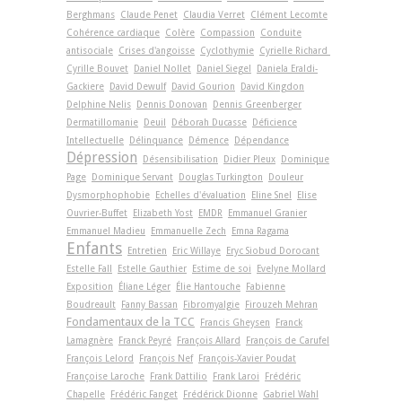
Berghmans
Claude Penet
Claudia Verret
Clément Lecomte
Cohérence cardiaque
Colère
Compassion
Conduite
antisociale
Crises d'angoisse
Cyclothymie
Cyrielle Richard
Cyrille Bouvet
Daniel Nollet
Daniel Siegel
Daniela Eraldi-
Gackiere
David Dewulf
David Gourion
David Kingdon
Delphine Nelis
Dennis Donovan
Dennis Greenberger
Dermatillomanie
Deuil
Déborah Ducasse
Déficience
Intellectuelle
Délinquance
Démence
Dépendance
Dépression
Désensibilisation
Didier Pleux
Dominique
Page
Dominique Servant
Douglas Turkington
Douleur
Dysmorphophobie
Echelles d'évaluation
Eline Snel
Elise
Ouvrier-Buffet
Elizabeth Yost
EMDR
Emmanuel Granier
Emmanuel Madieu
Emmanuelle Zech
Emna Ragama
Enfants
Entretien
Eric Willaye
Eryc Siobud Dorocant
Estelle Fall
Estelle Gauthier
Estime de soi
Evelyne Mollard
Exposition
Éliane Léger
Élie Hantouche
Fabienne
Boudreault
Fanny Bassan
Fibromyalgie
Firouzeh Mehran
Fondamentaux de la TCC
Francis Gheysen
Franck
Lamagnère
Franck Peyré
François Allard
François de Carufel
François Lelord
François Nef
François-Xavier Poudat
Françoise Laroche
Frank Dattilio
Frank Laroi
Frédéric
Chapelle
Frédéric Fanget
Frédérick Dionne
Gabriel Wahl