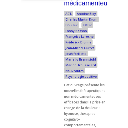
médicamenteuses
ACT.
Antoine Bioy
Charles Martin Krum
Douleur
EMDR
Fanny Bassan
Françoise Laroche
Frédérick Dionne
Jean-Michel Gurret
Josée Veillette
Marie-Jo Brennstuhl
Marion Trousselard
Nouveautés
Psychologie positive
Cet ouvrage présente les
nouvelles thérapeutiques
non médicamenteuses
efficaces dans la prise en
charge de la douleur :
hypnose, thérapies
cognitivo-
comportementales,