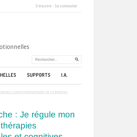
S'inscrire
-
Se connecter
otionnelles
HELLES
SUPPORTS
I.A.
érapies comportementales et cognitives
he : Je régule mon
 thérapies
es et cognitives