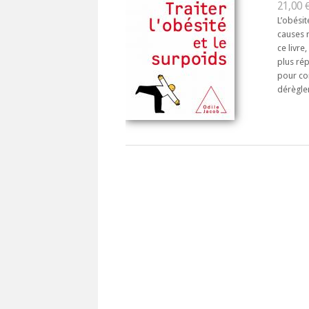
21,00 €
L’obésit
causes 
ce livre
plus ré
pour co
dérèglem