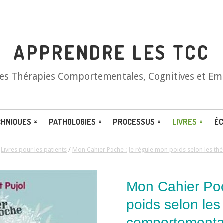
APPRENDRE LES TCC
les Thérapies Comportementales, Cognitives et Em
CHNIQUES
PATHOLOGIES
PROCESSUS
LIVRES
ÉC
/
Livres pour les patients
/
Mon Cahier Poche : Je régule mon poids selon les th
Mon Cahier Poc
poids selon les
comportemental