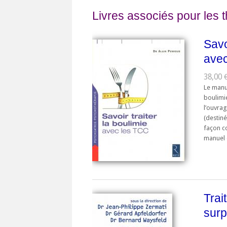
Livres associés pour les 
Savo
ave
38,00 
Le manue
boulimie
l’ouvrag
(destiné
façon c
manuel e
Trait
surp