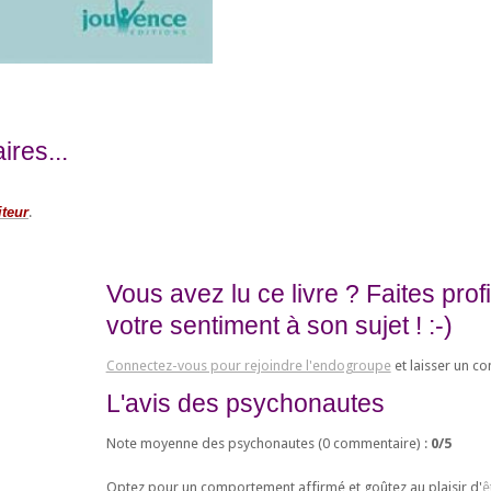
res...
iteur
.
Vous avez lu ce livre ? Faites pro
votre sentiment à son sujet ! :-)
Connectez-vous pour rejoindre l'endogroupe
et laisser un c
L'avis des psychonautes
Note moyenne des psychonautes (
0
commentaire) :
0
/
5
Optez pour un comportement affirmé et goûtez au plaisir d'
ê