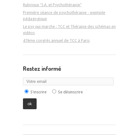
Rubrique "I.A. et Psychothérapie"
Première séance de psychothérapie - exemple
pédagogique
Le psy qui marche : TCC et Thérapie des schémas en
vidéos
47ème congrès annuel de TCC à Paris
Restez informé
S'inscrire
Se désinscrire