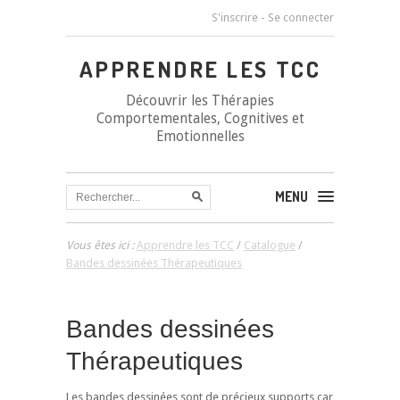
S'inscrire
-
Se connecter
APPRENDRE LES TCC
Découvrir les Thérapies
Comportementales, Cognitives et
Emotionnelles
MENU
Vous êtes ici :
Apprendre les TCC
/
Catalogue
/
Bandes dessinées Thérapeutiques
Bandes dessinées
Thérapeutiques
Les bandes dessinées sont de précieux supports car