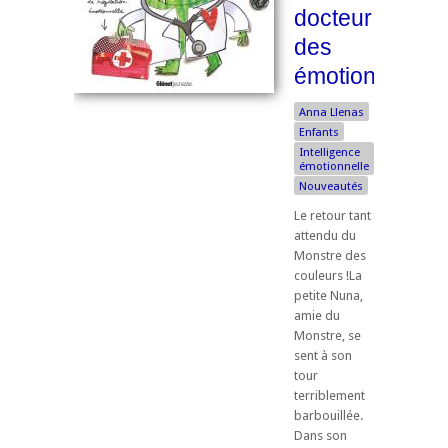
docteur
des
émotions
Anna Llenas
Enfants
Intelligence
émotionnelle
Nouveautés
Le retour tant
attendu du
Monstre des
couleurs !La
petite Nuna,
amie du
Monstre, se
sent à son
tour
terriblement
barbouillée.
Dans son