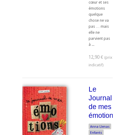
cœur et ses
émotions
quelque
chose ne va
pas … mais
elle ne
parvient pas
à ...
12,90 €
Le
Journal
de mes
émotions
Anna Llenas
Enfants