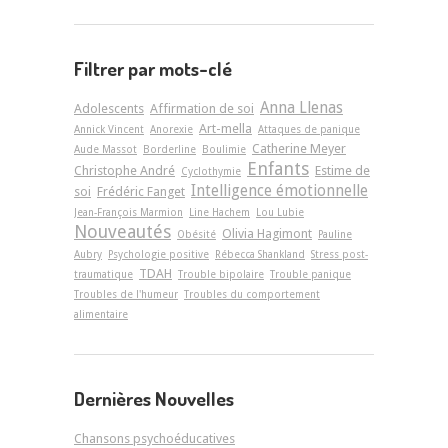
Filtrer par mots-clé
Anna Llenas
Adolescents
Affirmation de soi
Art-­mella
Annick Vincent
Anorexie
Attaques de panique
Catherine Meyer
Aude Massot
Borderline
Boulimie
Enfants
Christophe André
Estime de
Cyclothymie
Intelligence émotionnelle
soi
Frédéric Fanget
Jean-François Marmion
Line Hachem
Lou Lubie
Nouveautés
Olivia Hagimont
Obésité
Pauline
Aubry
Psychologie positive
Rébecca Shankland
Stress post-
TDAH
traumatique
Trouble bipolaire
Trouble panique
Troubles de l'humeur
Troubles du comportement
alimentaire
Dernières Nouvelles
Chansons psychoéducatives