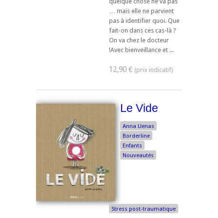
quelque chose ne va pas
… mais elle ne parvient
pas à identifier quoi. Que
fait-on dans ces cas-là ?
On va chez le docteur
!Avec bienveillance et ...
12,90 €
Le Vide
Anna Llenas
Borderline
Enfants
Nouveautés
Stress post-traumatique