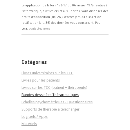
En application de la loi n° 78-17 du 06 janvier 1978 relative à
l'informatique, aux fichiers et aux libertés, vous disposez des
droits d'opposition (art. 26i), d'accès (art. 34 à 38) et de
rectification (art. 36) des données vous concernant. Pour
cela,
contactez-nous
Catégories
Livres universitaires sur les TCC
Livres pour les patients
Livres sur les TCC (patient + thérapeute)
Bandes dessinées Thérapeutiques
Echelles psychométriques - Questionnaires
Supports de thérapie à télécharger
Logiciels / Apps
Matériels