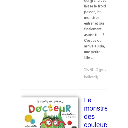
qui grandit et
laisse le froid
passer, les
monstres
entrer et qui
finalement
aspire tout ?
C’est ce qui
arrive à Julia,
une petite
fille ...
18,90 €
Le
monstre
des
couleurs,