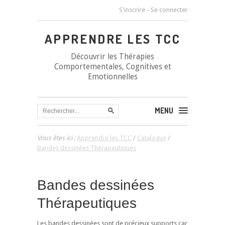
S'inscrire
-
Se connecter
APPRENDRE LES TCC
Découvrir les Thérapies
Comportementales, Cognitives et
Emotionnelles
MENU
Vous êtes ici :
Apprendre les TCC
/
Catalogue
/
Bandes dessinées Thérapeutiques
Bandes dessinées
Thérapeutiques
Les bandes dessinées sont de précieux supports car