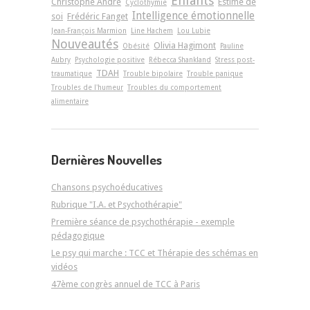
Enfants
Christophe André
Estime de
Cyclothymie
Intelligence émotionnelle
soi
Frédéric Fanget
Jean-François Marmion
Line Hachem
Lou Lubie
Nouveautés
Olivia Hagimont
Obésité
Pauline
Aubry
Psychologie positive
Rébecca Shankland
Stress post-
TDAH
traumatique
Trouble bipolaire
Trouble panique
Troubles de l'humeur
Troubles du comportement
alimentaire
Dernières Nouvelles
Chansons psychoéducatives
Rubrique "I.A. et Psychothérapie"
Première séance de psychothérapie - exemple
pédagogique
Le psy qui marche : TCC et Thérapie des schémas en
vidéos
47ème congrès annuel de TCC à Paris