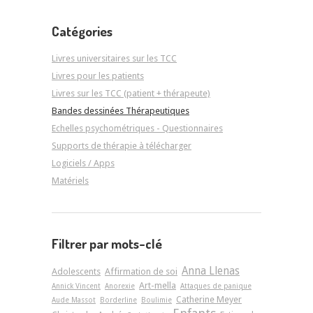
Catégories
Livres universitaires sur les TCC
Livres pour les patients
Livres sur les TCC (patient + thérapeute)
Bandes dessinées Thérapeutiques
Echelles psychométriques - Questionnaires
Supports de thérapie à télécharger
Logiciels / Apps
Matériels
Filtrer par mots-clé
Anna Llenas
Adolescents
Affirmation de soi
Art-­mella
Annick Vincent
Anorexie
Attaques de panique
Catherine Meyer
Aude Massot
Borderline
Boulimie