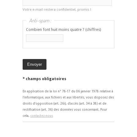
Votre e-mail restera confidentiel, promis !
Anti-spam :
Combien font huit moins quatre ? (chiffres)
* champs obligatoires
En application de la loi n° 78-17 du 06 janvier 1978 relative à
l'informatique, aux fichiers et aux libertés, vous disposez des
droits d'opposition (art. 26i), d'accès (art. 34 à 38) et de
rectification (art. 36) des données vous concernant. Pour
cela,
contactez-nous