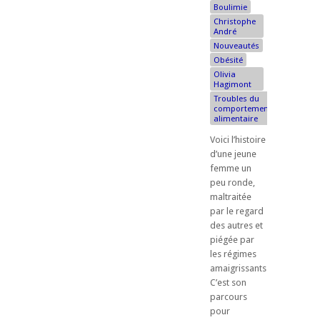
Boulimie
Christophe
André
Nouveautés
Obésité
Olivia
Hagimont
Troubles du
comportement
alimentaire
Voici l’histoire
d’une jeune
femme un
peu ronde,
maltraitée
par le regard
des autres et
piégée par
les régimes
amaigrissants.
C’est son
parcours
pour