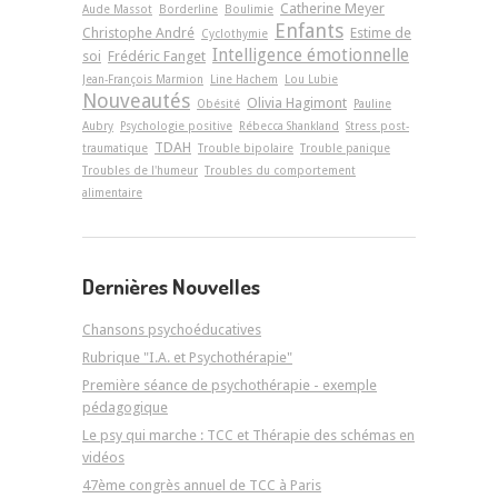
Catherine Meyer
Aude Massot
Borderline
Boulimie
Enfants
Christophe André
Estime de
Cyclothymie
Intelligence émotionnelle
soi
Frédéric Fanget
Jean-François Marmion
Line Hachem
Lou Lubie
Nouveautés
Olivia Hagimont
Obésité
Pauline
Aubry
Psychologie positive
Rébecca Shankland
Stress post-
TDAH
traumatique
Trouble bipolaire
Trouble panique
Troubles de l'humeur
Troubles du comportement
alimentaire
Dernières Nouvelles
Chansons psychoéducatives
Rubrique "I.A. et Psychothérapie"
Première séance de psychothérapie - exemple
pédagogique
Le psy qui marche : TCC et Thérapie des schémas en
vidéos
47ème congrès annuel de TCC à Paris