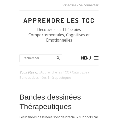
S'inscrire
-
Se connecter
APPRENDRE LES TCC
Découvrir les Thérapies
Comportementales, Cognitives et
Emotionnelles
MENU
Vous êtes ici :
Apprendre les TCC
/
Catalogue
/
Bandes dessinées Thérapeutiques
Bandes dessinées
Thérapeutiques
Les bandes dessinées sont de précieux supports car