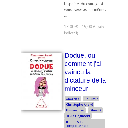
l’espoir et du courage si
vous traversez les mêmes
...
13,00 € - 15,00 €
Dodue, ou
comment j’ai
vaincu la
dictature de la
minceur
Anorexie
Boulimie
Christophe André
Nouveautés
Obésité
Olivia Hagimont
Troubles du
comportement