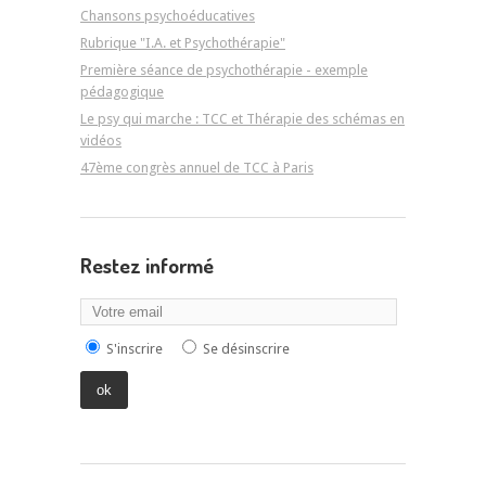
Chansons psychoéducatives
Rubrique "I.A. et Psychothérapie"
Première séance de psychothérapie - exemple
pédagogique
Le psy qui marche : TCC et Thérapie des schémas en
vidéos
47ème congrès annuel de TCC à Paris
Restez informé
S'inscrire
Se désinscrire