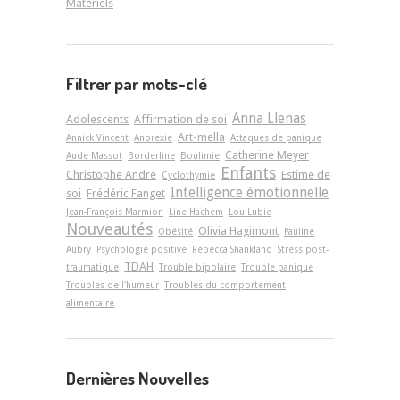
Matériels
Filtrer par mots-clé
Anna Llenas
Adolescents
Affirmation de soi
Art-­mella
Annick Vincent
Anorexie
Attaques de panique
Catherine Meyer
Aude Massot
Borderline
Boulimie
Enfants
Christophe André
Estime de
Cyclothymie
Intelligence émotionnelle
soi
Frédéric Fanget
Jean-François Marmion
Line Hachem
Lou Lubie
Nouveautés
Olivia Hagimont
Obésité
Pauline
Aubry
Psychologie positive
Rébecca Shankland
Stress post-
TDAH
traumatique
Trouble bipolaire
Trouble panique
Troubles de l'humeur
Troubles du comportement
alimentaire
Dernières Nouvelles