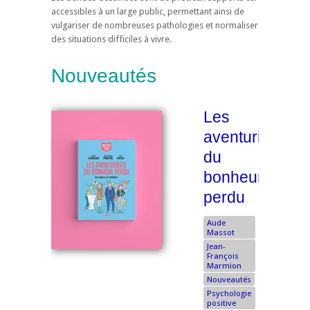
accessibles à un large public, permettant ainsi de
vulgariser de nombreuses pathologies et normaliser
des situations difficiles à vivre.
Nouveautés
Les
aventuriers
du
bonheur
perdu
Aude
Massot
Jean-
François
Marmion
Nouveautés
Psychologie
positive