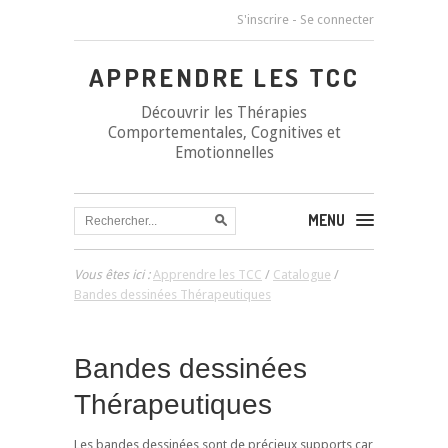
S'inscrire
-
Se connecter
APPRENDRE LES TCC
Découvrir les Thérapies
Comportementales, Cognitives et
Emotionnelles
MENU
Vous êtes ici :
Apprendre les TCC
/
Catalogue
/
Bandes dessinées Thérapeutiques
Bandes dessinées
Thérapeutiques
Les bandes dessinées sont de précieux supports car