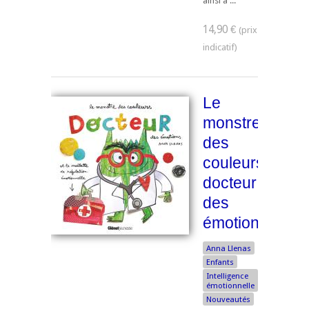
ainsi à ...
14,90 €
Le
monstre
des
couleurs,
docteur
des
émotions
Anna Llenas
Enfants
Intelligence
émotionnelle
Nouveautés