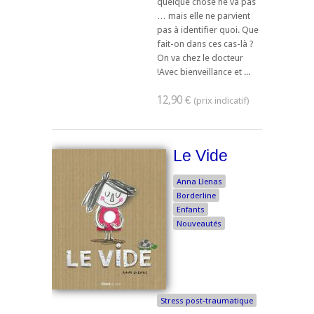
quelque chose ne va pas
… mais elle ne parvient
pas à identifier quoi. Que
fait-on dans ces cas-là ?
On va chez le docteur
!Avec bienveillance et ...
12,90 €
Le Vide
Anna Llenas
Borderline
Enfants
Nouveautés
Stress post-traumatique