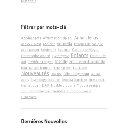
Matériels
Filtrer par mots-clé
Anna Llenas
Adolescents
Affirmation de soi
Art-­mella
Annick Vincent
Anorexie
Attaques de panique
Catherine Meyer
Aude Massot
Borderline
Boulimie
Enfants
Christophe André
Estime de
Cyclothymie
Intelligence émotionnelle
soi
Frédéric Fanget
Jean-François Marmion
Line Hachem
Lou Lubie
Nouveautés
Olivia Hagimont
Obésité
Pauline
Aubry
Psychologie positive
Rébecca Shankland
Stress post-
TDAH
traumatique
Trouble bipolaire
Trouble panique
Troubles de l'humeur
Troubles du comportement
alimentaire
Dernières Nouvelles