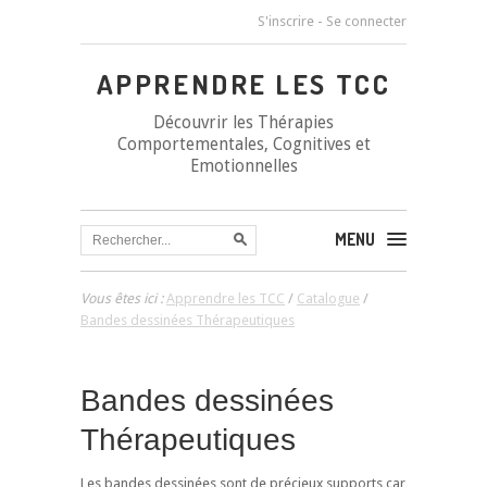
S'inscrire
-
Se connecter
APPRENDRE LES TCC
Découvrir les Thérapies
Comportementales, Cognitives et
Emotionnelles
MENU
Vous êtes ici :
Apprendre les TCC
/
Catalogue
/
Bandes dessinées Thérapeutiques
Bandes dessinées
Thérapeutiques
Les bandes dessinées sont de précieux supports car