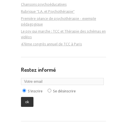
Chansons psychoéducatives
Rubrique "I.A. et Psychothérapie"
Première séance de psychothérapie - exemple
pédagogique
Le psy qui marche : TCC et Thérapie des schémas en
vidéos
47ème congrès annuel de TCC à Paris
Restez informé
S'inscrire
Se désinscrire