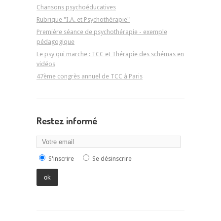
Chansons psychoéducatives
Rubrique "I.A. et Psychothérapie"
Première séance de psychothérapie - exemple
pédagogique
Le psy qui marche : TCC et Thérapie des schémas en
vidéos
47ème congrès annuel de TCC à Paris
Restez informé
S'inscrire
Se désinscrire