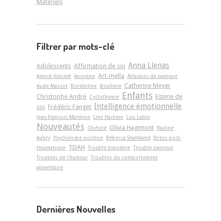
Matériels
Filtrer par mots-clé
Anna Llenas
Adolescents
Affirmation de soi
Art-­mella
Annick Vincent
Anorexie
Attaques de panique
Catherine Meyer
Aude Massot
Borderline
Boulimie
Enfants
Christophe André
Estime de
Cyclothymie
Intelligence émotionnelle
soi
Frédéric Fanget
Jean-François Marmion
Line Hachem
Lou Lubie
Nouveautés
Olivia Hagimont
Obésité
Pauline
Aubry
Psychologie positive
Rébecca Shankland
Stress post-
TDAH
traumatique
Trouble bipolaire
Trouble panique
Troubles de l'humeur
Troubles du comportement
alimentaire
Dernières Nouvelles