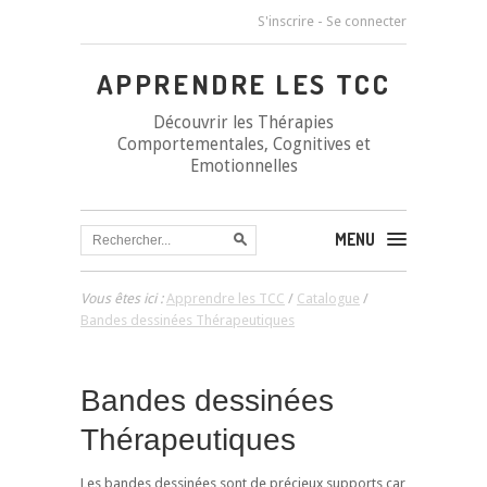
S'inscrire
-
Se connecter
APPRENDRE LES TCC
Découvrir les Thérapies
Comportementales, Cognitives et
Emotionnelles
MENU
Vous êtes ici :
Apprendre les TCC
/
Catalogue
/
Bandes dessinées Thérapeutiques
Bandes dessinées
Thérapeutiques
Les bandes dessinées sont de précieux supports car