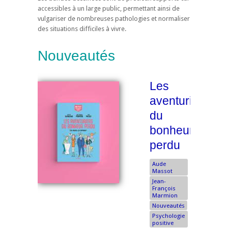
accessibles à un large public, permettant ainsi de
vulgariser de nombreuses pathologies et normaliser
des situations difficiles à vivre.
Nouveautés
Les
aventuriers
du
bonheur
perdu
Aude
Massot
Jean-
François
Marmion
Nouveautés
Psychologie
positive