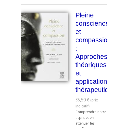
Pleine
conscience
et
compassion
:
Approches
théoriques
et
applications
thérapeutiques
35,50 €
Comprendre notre
esprit et en
atténuer les