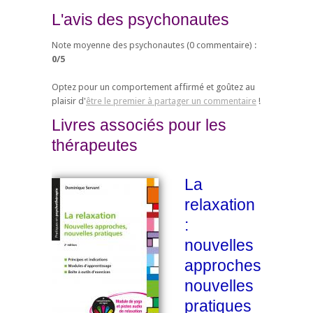
L'avis des psychonautes
Note moyenne des psychonautes (
0
commentaire) :
0
/
5
Optez pour un comportement affirmé et goûtez au
plaisir d'
être le premier à partager un commentaire
!
Livres associés pour les
thérapeutes
La
relaxation
:
nouvelles
approches,
nouvelles
pratiques