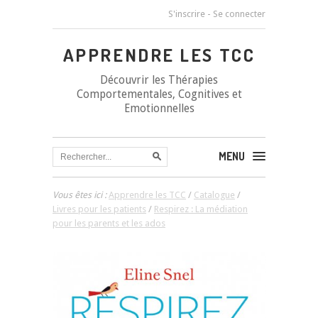
S'inscrire
-
Se connecter
APPRENDRE LES TCC
Découvrir les Thérapies
Comportementales, Cognitives et
Emotionnelles
MENU
Vous êtes ici :
Apprendre les TCC
/
Catalogue
/
Livres pour les patients
/
Respirez : La médiation
pour les parents et les ados