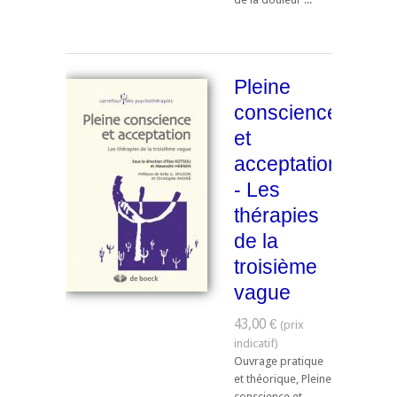
Pleine
conscience
et
acceptation
- Les
thérapies
de la
troisième
vague
43,00 €
Ouvrage pratique
et théorique, Pleine
conscience et