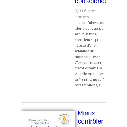
conscience
7,00 €
La mindfulness ou
pleine conscience
est un état de
conscience qui
résulte d’une
attention au
moment présent.
C’est une manière
d’être ouvert à la
vie telle qu’elle se
présente à nous, à
nos émotions, à ...
Mieux
contrôler